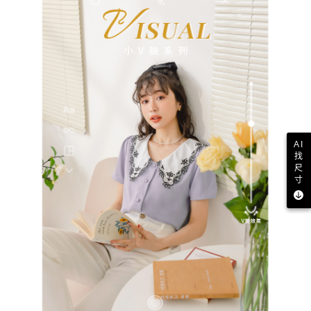
AI
找
尺
寸