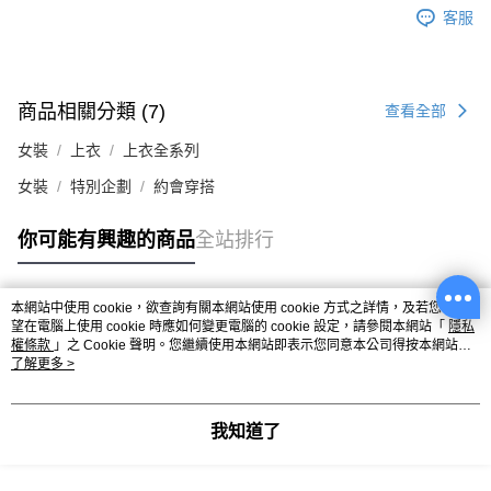
客服
商品相關分類 (7)
查看全部
女裝
上衣
上衣全系列
女裝
特別企劃
約會穿搭
你可能有興趣的商品
全站排行
本網站中使用 cookie，欲查詢有關本網站使用 cookie 方式之詳情，及若您不希
熱門標籤
望在電腦上使用 cookie 時應如何變更電腦的 cookie 設定，請參閱本網站「
隱私
權條款
」之 Cookie 聲明。您繼續使用本網站即表示您同意本公司得按本網站使
用條款之 Cookie 聲明使用 cookie。
了解更多 >
我知道了