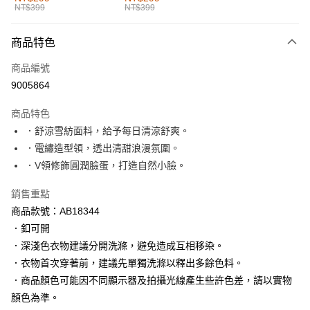
NT$399
NT$399
每筆NT$60，滿NT$1,000(含以上)免運費
付款後全家取貨
商品特色
每筆NT$60，滿NT$1,000(含以上)免運費
商品編號
萊爾富取貨付款
9005864
每筆NT$60，滿NT$1,000(含以上)免運費
商品特色
付款後萊爾富取貨
．舒涼雪紡面料，給予每日清涼舒爽。
每筆NT$60，滿NT$1,000(含以上)免運費
．電繡造型領，透出清甜浪漫氛圍。
．V領修飾圓潤臉蛋，打造自然小臉。
7-11取貨付款
每筆NT$60，滿NT$1,000(含以上)免運費
銷售重點
商品款號：AB18344
付款後7-11取貨
．釦可開
每筆NT$60，滿NT$1,000(含以上)免運費
．深淺色衣物建議分開洗滌，避免造成互相移染。
宅配
．衣物首次穿著前，建議先單獨洗滌以釋出多餘色料。
每筆NT$120，滿NT$1,000(含以上)免運費
．商品顏色可能因不同顯示器及拍攝光線產生些許色差，請以實物
顏色為準。
付款後門市自取