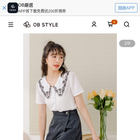
OB嚴選
開啟APP
APP首下載免費送200折價券
0
1
/
9