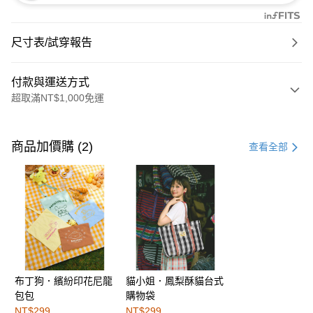
尺寸表/試穿報告
付款與運送方式
超取滿NT$1,000免運
付款方式
信用卡一次付款
商品加價購 (2)
查看全部
購物金
超商取貨付款
LINE Pay
街口支付
布丁狗．繽紛印花尼龍
貓小姐．鳳梨酥貓台式
運送方式
包包
購物袋
全家取貨付款
NT$299
NT$299