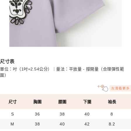
尺寸表
單位：吋（1吋=2.54公分）｜量法：平放量 - 撐開量（合理彈性範
圍）
尺寸
胸圍
腰圍
下擺
袖長
S
36
38
40
8
M
38
40
42
8.2