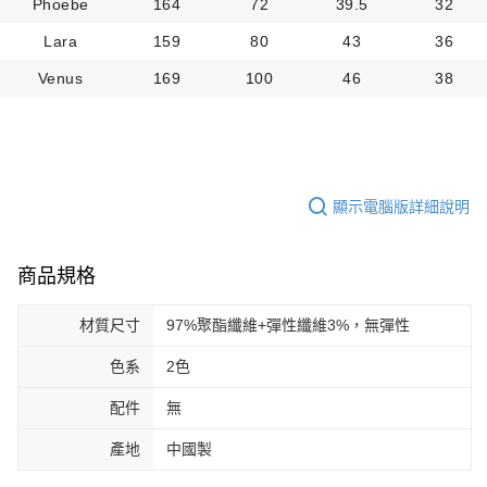
Phoebe
164
72
39.5
32
Lara
159
80
43
36
Venus
169
100
46
38
顯示電腦版詳細說明
商品規格
材質尺寸
97%聚酯纖維+彈性纖維3%，無彈性
色系
2色
配件
無
產地
中國製