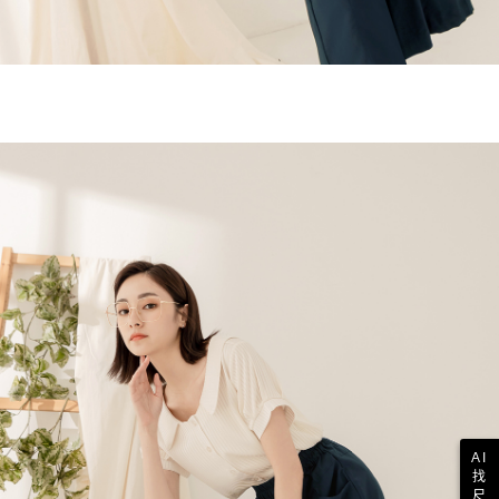
AI
找
尺