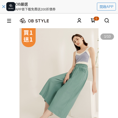
OB嚴選
開啟APP
APP首下載免費送200折價券
0
1
/
10