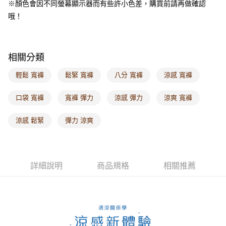
※顏色會因不同螢幕顯示器而有些許小色差，購買前請再做確認
每筆NT$60，滿NT$1,000(含以上)免運費
哦！
海外配送-港/澳/新/馬/泰國專屬
查看運費
海外配送-其他亞洲地區
查看運費
相關分類
海外配送-歐美地區
查看運費
輕鬆 寬褲
鬆緊 寬褲
八分 寬褲
涼感 寬褲
口袋 寬褲
寬褲 彈力
涼感 彈力
涼爽 寬褲
涼感 鬆緊
彈力 涼爽
詳細說明
商品規格
相關推薦