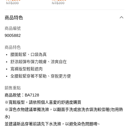
NT$399
NT$399
每筆NT$60，滿NT$1,000(含以上)免運費
付款後全家取貨
商品特色
每筆NT$60，滿NT$1,000(含以上)免運費
商品編號
萊爾富取貨付款
9005882
每筆NT$60，滿NT$1,000(含以上)免運費
商品特色
付款後萊爾富取貨
腰圍鬆緊、口袋為真
每筆NT$60，滿NT$1,000(含以上)免運費
舒涼超彈布彈力親膚、涼爽自在
寬褲版型輕鬆遮肉
7-11取貨付款
全腰鬆緊穿著不緊勒、穿脫更方便
每筆NT$60，滿NT$1,000(含以上)免運費
銷售重點
付款後7-11取貨
商品款號：BA7128
每筆NT$60，滿NT$1,000(含以上)免運費
※寬鬆版型，請依照個人喜愛的舒適度購買
宅配
※深色衣物建議單獨洗滌，以翻面手洗或放洗衣袋洗較佳喔(勿用熱
每筆NT$120，滿NT$1,000(含以上)免運費
水)
並建議新品穿著前請先下水洗滌，以避免染色問題唷~
付款後門市自取