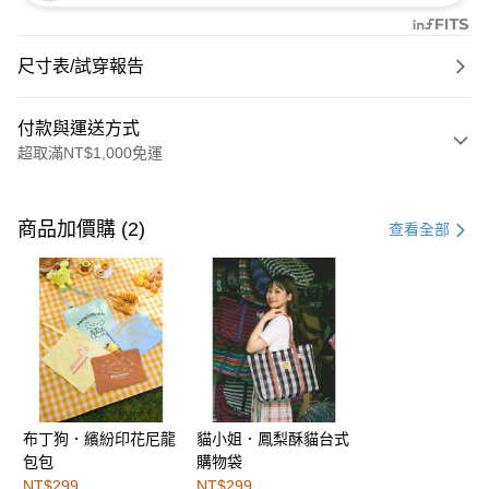
尺寸表/試穿報告
付款與運送方式
超取滿NT$1,000免運
付款方式
信用卡一次付款
商品加價購 (2)
查看全部
購物金
超商取貨付款
LINE Pay
街口支付
布丁狗．繽紛印花尼龍
貓小姐．鳳梨酥貓台式
運送方式
包包
購物袋
全家取貨付款
NT$299
NT$299