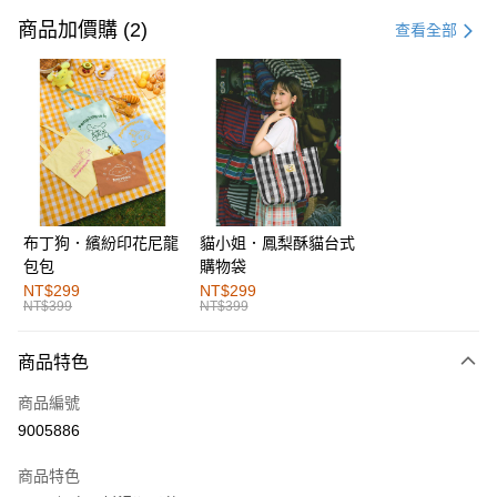
信用卡一次付款
商品加價購 (2)
查看全部
購物金
超商取貨付款
LINE Pay
街口支付
布丁狗．繽紛印花尼龍
貓小姐．鳳梨酥貓台式
運送方式
包包
購物袋
全家取貨付款
NT$299
NT$299
NT$399
NT$399
每筆NT$60，滿NT$1,000(含以上)免運費
付款後全家取貨
商品特色
每筆NT$60，滿NT$1,000(含以上)免運費
商品編號
萊爾富取貨付款
9005886
每筆NT$60，滿NT$1,000(含以上)免運費
商品特色
付款後萊爾富取貨