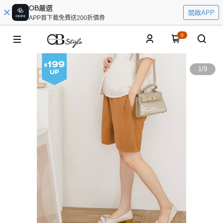
OB嚴選
開啟APP
APP首下載免費送200折價券
0
1
/
9