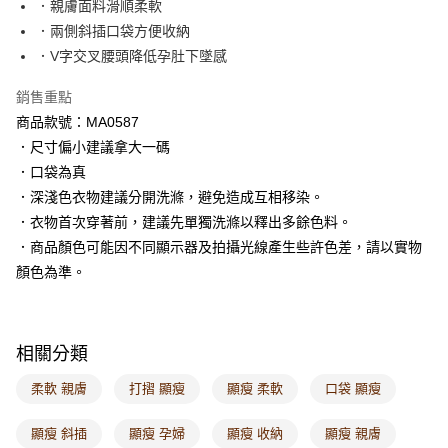
．親膚面料滑順柔軟
每筆NT$60，滿NT$1,000(含以上)免運費
．兩側斜插口袋方便收納
．V字交叉腰頭降低孕肚下墜感
7-11取貨付款
每筆NT$60，滿NT$1,000(含以上)免運費
銷售重點
商品款號：MA0587
付款後7-11取貨
．尺寸偏小建議拿大一碼
每筆NT$60，滿NT$1,000(含以上)免運費
．口袋為真
宅配
．深淺色衣物建議分開洗滌，避免造成互相移染。
每筆NT$120，滿NT$1,000(含以上)免運費
．衣物首次穿著前，建議先單獨洗滌以釋出多餘色料。
．商品顏色可能因不同顯示器及拍攝光線產生些許色差，請以實物
付款後門市自取
顏色為準。
每筆NT$60，滿NT$1,000(含以上)免運費
海外配送-港/澳/新/馬/泰國專屬
查看運費
相關分類
海外配送-其他亞洲地區
查看運費
柔軟 親膚
打摺 顯瘦
顯瘦 柔軟
口袋 顯瘦
海外配送-歐美地區
查看運費
顯瘦 斜插
顯瘦 孕婦
顯瘦 收納
顯瘦 親膚