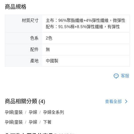
商品規格
材質尺寸
主布：96%聚酯纖維+4%彈性纖維，微彈性
配布：91.5%棉+8.5%彈性纖維，有彈性
色系
2色
配件
無
產地
中國製
客服
商品相關分類 (4)
查看全部
孕婦|童裝
孕婦
孕婦全系列
孕婦|童裝
孕婦
下著