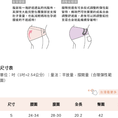
尺寸表
單位：吋（1吋=2.54公分）｜量法：平放量 - 撐開量（合理彈性範
圍）
尺寸
腰圍
腹圍
全長
臀圍
S
24-34
28-30
20.2
42