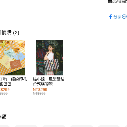
商品相關分
每筆NT$6
女裝
上
付款後萊
分享
每筆NT$6
女裝
特
女裝
風
7-11取貨
價購 (2)
每筆NT$6
女裝
上
付款後7-1
女裝
上
每筆NT$6
女裝
特
宅配
女裝
風
每筆NT$1
丁狗．繽紛印花
貓小姐．鳳梨酥貓
龍包包
台式購物袋
付款後門
$299
NT$299
每筆NT$6
$399
NT$399
海外配送-港
海外配送-
分類
海外配送-