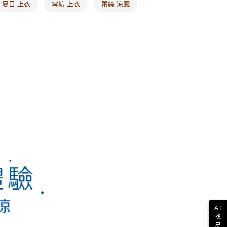
夏日 上衣
雪紡 上衣
蕾絲 涼感
AI
找
尺