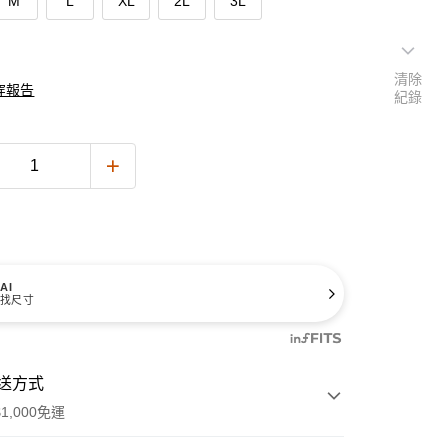
M
L
XL
2L
3L
清除
穿報告
紀錄
AI
找尺寸
送方式
1,000免運