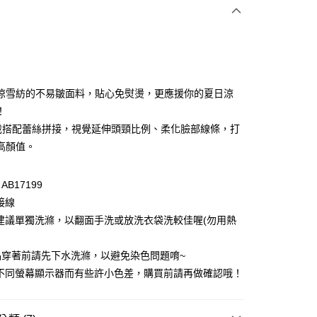
次付款
付款
涼雪紡的不易皺面料，貼心免熨燙，更應援你的夏日涼
！
裁搭配蕾絲拼接，視覺延伸頭頸比例、柔化臉部線條，打
高顏值。
B17199
接線
付款
建議單獨洗滌，以翻面手洗或放洗衣袋洗較佳喔(勿用熱
0，滿NT$1,000(含以上)免運費
品穿著前請先下水洗滌，以避免染色問題唷~
家取貨
因不同螢幕顯示器而有些許小色差，購買前請再做確認哦！
0，滿NT$1,000(含以上)免運費
貨付款