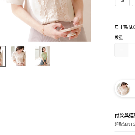
S
尺寸表/試
數量
付款與運
超取滿NT$