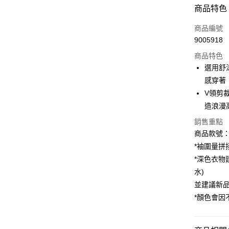
付款方式
商品特色
信用卡一
商品編號
9005918
購物金
商品特色
超商取貨
選用舒
感穿著
LINE Pay
V領剪
街口支付
造浪漫
銷售重點
商品款號：A
運送方式
*袖圍量拼
全家取貨
*深色衣物
每筆NT$6
水)
並建議新
付款後全
*顏色會
每筆NT$6
萊爾富取