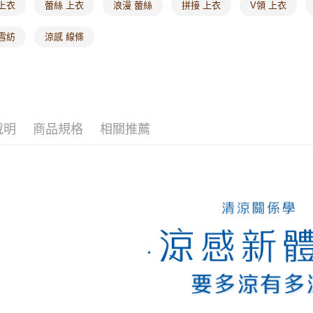
上衣
蕾絲 上衣
浪漫 蕾絲
拼接 上衣
V領 上衣
雪紡
涼感 線條
說明
商品規格
相關推薦