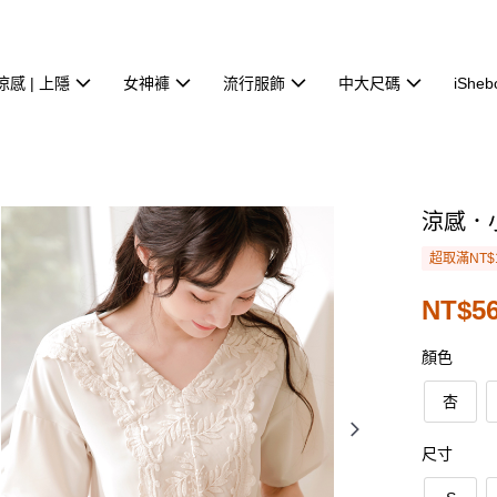
涼感 | 上隱
女神褲
流行服飾
中大尺碼
iSheb
涼感．
超取滿NT$
NT$56
顏色
杏
尺寸