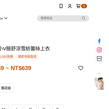
0
ox
小V臉舒涼雪紡蕾絲上衣
1,000免運
國家/地區配送
9 ~ NT$639
薄荷綠