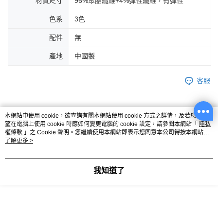
材質尺寸
96%聚酯纖維+4%彈性纖維，有彈性
色系
3色
配件
無
產地
中國製
客服
本網站中使用 cookie，欲查詢有關本網站使用 cookie 方式之詳情，及若您不希
商品相關分類 (7)
查看全部
望在電腦上使用 cookie 時應如何變更電腦的 cookie 設定，請參閱本網站「
隱私
權條款
」之 Cookie 聲明。您繼續使用本網站即表示您同意本公司得按本網站使
女裝
上衣
上衣全系列
用條款之 Cookie 聲明使用 cookie。
了解更多 >
女裝
特別企劃
約會穿搭
我知道了
你可能有興趣的商品
全站排行
熱門標籤