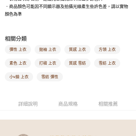
付款後門市自取
．商品顏色可能因不同顯示器及拍攝光線產生些許色差，請以實物
每筆NT$60，滿NT$1,000(含以上)免運費
顏色為準
海外配送-港/澳/新/馬/泰國專屬
查看運費
海外配送-其他亞洲地區
查看運費
相關分類
海外配送-歐美地區
查看運費
彈性 上衣
拋袖 上衣
質感 上衣
方領 上衣
素色 上衣
打褶 上衣
質感 雪紡
雪紡 上衣
小v臉 上衣
雪紡 彈性
詳細說明
商品規格
相關推薦