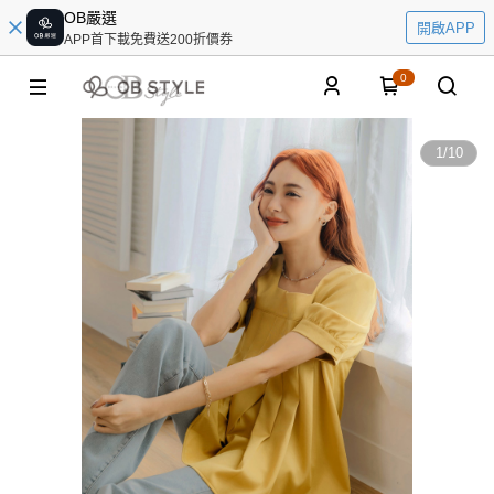
OB嚴選
開啟APP
APP首下載免費送200折價券
0
1
/
10