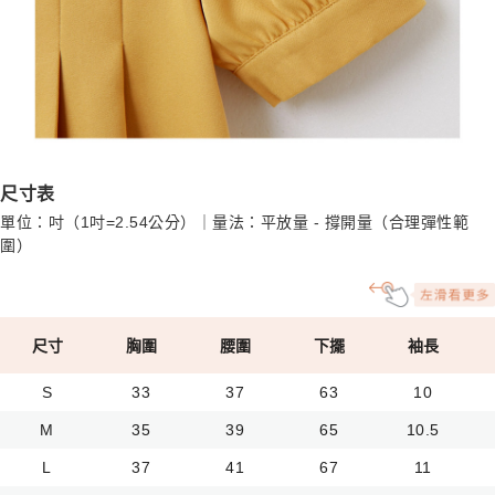
尺寸表
單位：吋（1吋=2.54公分）｜量法：平放量 - 撐開量（合理彈性範
圍）
尺寸
胸圍
腰圍
下擺
袖長
S
33
37
63
10
M
35
39
65
10.5
L
37
41
67
11