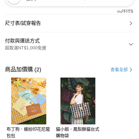
尺寸表/試穿報告
付款與運送方式
超取滿NT$1,000免運
付款方式
信用卡一次付款
商品加價購 (2)
查看全部
購物金
超商取貨付款
LINE Pay
街口支付
布丁狗．繽紛印花尼龍
貓小姐．鳳梨酥貓台式
運送方式
包包
購物袋