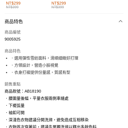
全家取貨付款
NT$299
NT$299
NT$399
NT$399
每筆NT$60，滿NT$1,000(含以上)免運費
付款後全家取貨
商品特色
每筆NT$60，滿NT$1,000(含以上)免運費
商品編號
萊爾富取貨付款
9005925
每筆NT$60，滿NT$1,000(含以上)免運費
商品特色
付款後萊爾富取貨
．選用彈性雪紡面料，滑順細緻好打理
每筆NT$60，滿NT$1,000(含以上)免運費
．方領設計，營造小臉視覺
．衣身打褶提供份量感，質感有型
7-11取貨付款
每筆NT$60，滿NT$1,000(含以上)免運費
銷售重點
商品款號：AB18190
付款後7-11取貨
．腰圍量後幅，平量衣服兩側車縫處
每筆NT$60，滿NT$1,000(含以上)免運費
．下襬弧量
宅配
．袖釦可開
每筆NT$120，滿NT$1,000(含以上)免運費
．深淺色衣物建議分開洗滌，避免造成互相移染
．衣物首次穿著前，建議先單獨洗滌以釋出多餘色料