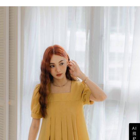
AI
找
尺