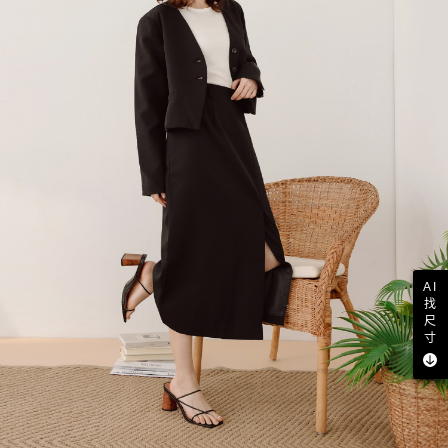
AI
找
尺
寸