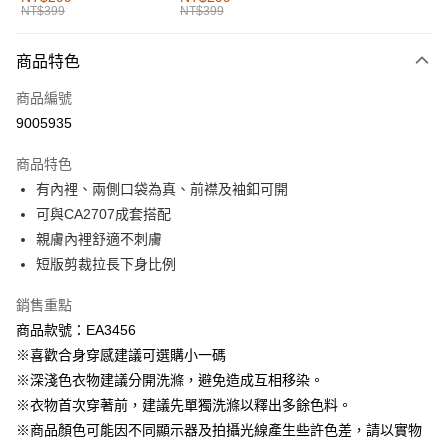
NT$399
NT$399
每筆NT$60，滿NT$1,000(含以上)免運費
付款後全家取貨
商品特色
每筆NT$60，滿NT$1,000(含以上)免運費
商品編號
萊爾富取貨付款
9005935
每筆NT$60，滿NT$1,000(含以上)免運費
商品特色
付款後萊爾富取貨
有內裡、兩側口袋為真、前襟及袖釦可開
每筆NT$60，滿NT$1,000(含以上)免運費
可與CA2707成套搭配
親膚內裡舒適不刺膚
7-11取貨付款
短版剪裁拉長下身比例
每筆NT$60，滿NT$1,000(含以上)免運費
銷售重點
付款後7-11取貨
商品款號：EA3456
每筆NT$60，滿NT$1,000(含以上)免運費
※喜歡合身穿感建議可選購小一碼
宅配
※深淺色衣物建議分開洗滌，避免造成互相移染。
每筆NT$120，滿NT$1,000(含以上)免運費
※衣物首次穿著前，建議先單獨洗滌以釋出多餘色料。
※商品顏色可能因不同顯示器及拍攝光線產生些許色差，請以實物
付款後門市自取