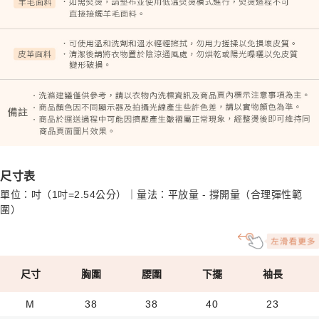
尺寸表
單位：吋（1吋=2.54公分）｜量法：平放量 - 撐開量（合理彈性範
圍）
尺寸
胸圍
腰圍
下擺
袖長
M
38
38
40
23