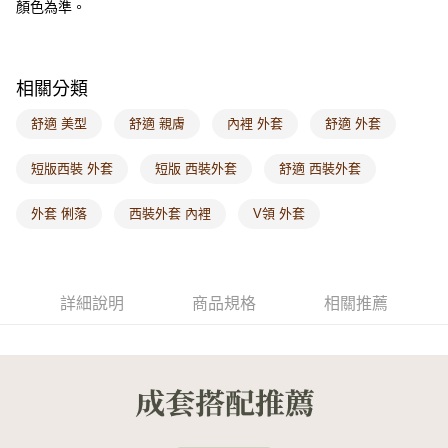
顏色為準。
每筆NT$60，滿NT$1,000(含以上)免運費
海外配送-港/澳/新/馬/泰國專屬
查看運費
相關分類
海外配送-其他亞洲地區
查看運費
舒適 美型
舒適 親膚
內裡 外套
舒適 外套
海外配送-歐美地區
查看運費
短版西裝 外套
短版 西裝外套
舒適 西裝外套
外套 俐落
西裝外套 內裡
V領 外套
詳細說明
商品規格
相關推薦