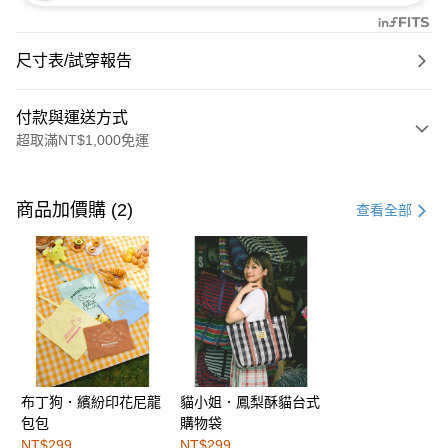
尺寸表/試穿報告
付款與運送方式
超取滿NT$1,000免運
付款方式
信用卡一次付款
商品加價購 (2)
查看全部
購物金
超商取貨付款
LINE Pay
街口支付
布丁狗．繽紛印花尼龍
貓小姐．鳳梨酥貓台式
運送方式
包包
購物袋
全家取貨付款
NT$299
NT$299