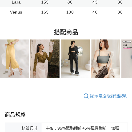
Lara
159
80
43
36
Venus
169
100
46
38
搭配商品
顯示電腦版詳細說明
商品規格
材質尺寸
主布：95%聚酯纖維+5%彈性纖維，無彈