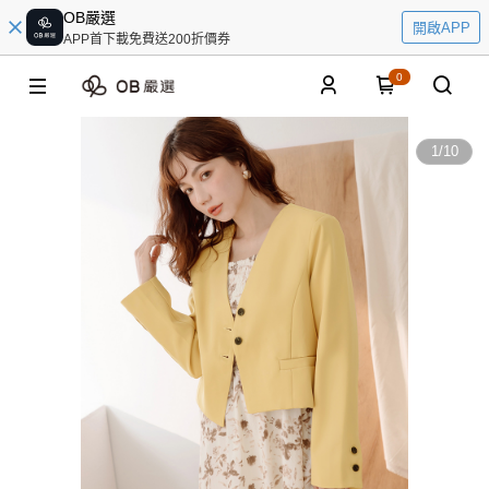
OB嚴選
開啟APP
APP首下載免費送200折價券
0
1
/
10