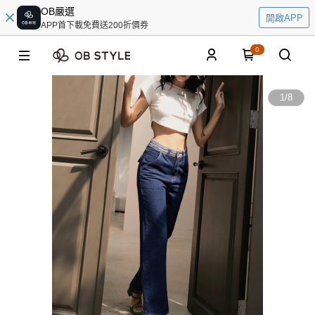
OB嚴選
開啟APP
APP首下載免費送200折價券
0
1
/
8