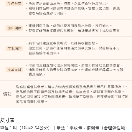
尺寸表
單位：吋（1吋=2.54公分）｜量法：平放量 - 撐開量（合理彈性範