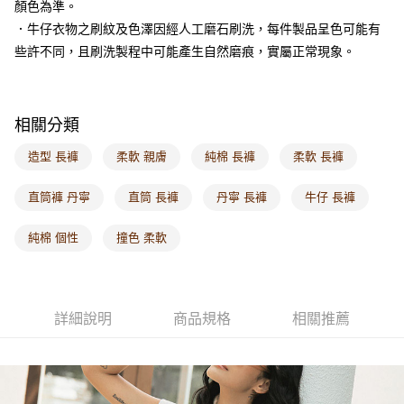
顏色為準。
每筆NT$60，滿NT$1,000(含以上)免運費
．牛仔衣物之刷紋及色澤因經人工磨石刷洗，每件製品呈色可能有
海外配送-港/澳/新/馬/泰國專屬
查看運費
些許不同，且刷洗製程中可能產生自然磨痕，實屬正常現象。
海外配送-其他亞洲地區
查看運費
海外配送-歐美地區
查看運費
相關分類
造型 長褲
柔軟 親膚
純棉 長褲
柔軟 長褲
直筒褲 丹寧
直筒 長褲
丹寧 長褲
牛仔 長褲
純棉 個性
撞色 柔軟
詳細說明
商品規格
相關推薦