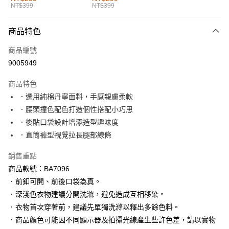
NT$399
NT$399
每筆NT$60，滿NT$1,000(含以上)免運費
付款後全家取貨
商品特色
每筆NT$60，滿NT$1,000(含以上)免運費
商品編號
萊爾富取貨付款
9005949
每筆NT$60，滿NT$1,000(含以上)免運費
商品特色
付款後萊爾富取貨
．選用純棉丹寧面料，手感親膚柔軟
每筆NT$60，滿NT$1,000(含以上)免運費
．腰頭撞色配色打造個性搭配小巧思
．後貼口袋設計增添造型趣味度
7-11取貨付款
．直筒褲型視覺拉長腿部線條
每筆NT$60，滿NT$1,000(含以上)免運費
銷售重點
付款後7-11取貨
商品款號：BA7096
每筆NT$60，滿NT$1,000(含以上)免運費
．前釦可開、前後口袋為真。
宅配
．深淺色衣物建議分開洗滌，避免造成互相移染。
每筆NT$120，滿NT$1,000(含以上)免運費
．衣物首次穿著前，建議先單獨洗滌以釋出多餘色料。
．商品顏色可能因不同顯示器及拍攝光線產生些許色差，請以實物
付款後門市自取