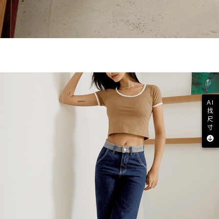
AI
找
尺
寸