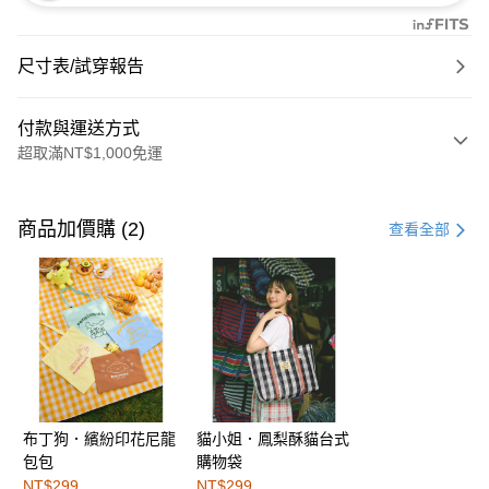
尺寸表/試穿報告
付款與運送方式
超取滿NT$1,000免運
付款方式
信用卡一次付款
商品加價購 (2)
查看全部
購物金
超商取貨付款
LINE Pay
街口支付
布丁狗．繽紛印花尼龍
貓小姐．鳳梨酥貓台式
運送方式
包包
購物袋
全家取貨付款
NT$299
NT$299