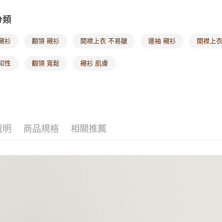
分類
襯衫
翻領 襯衫
開襟上衣 不易皺
連袖 襯衫
開襟上衣
知性
翻領 寬鬆
襯衫 肌膚
說明
商品規格
相關推薦