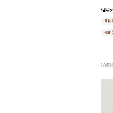
相關
寬鬆 
襯衫 
詳細