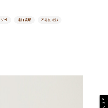
 知性
連袖 寬鬆
不易皺 襯衫
AI
找
尺