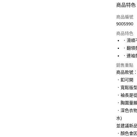
付款方式
商品特色
信用卡一
商品編號
9005990
購物金
商品特色
超商取貨
．滑順
．翻領
LINE Pay
．連袖
街口支付
銷售重點
商品款號：A
．釦可開
運送方式
．寬鬆版
全家取貨
．袖長是
每筆NT$6
．胸圍量
．深色衣
付款後全
水)
每筆NT$6
並建議新
萊爾富取
．顏色會