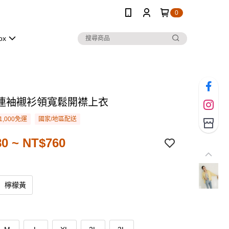
0
ox
連袖襯衫領寬鬆開襟上衣
1,000免運
國家/地區配送
0 ~ NT$760
檸檬黃