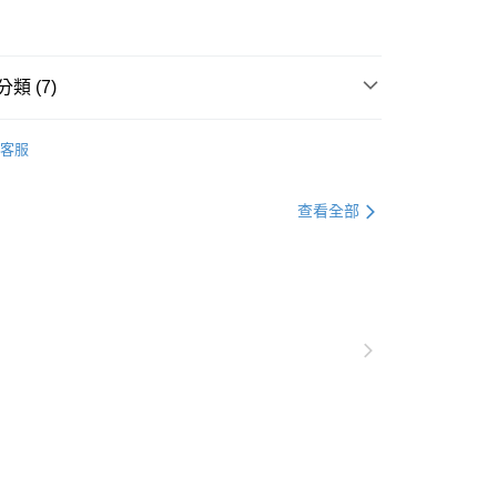
0，滿NT$1,000(含以上)免運費
爾富取貨
0，滿NT$1,000(含以上)免運費
類 (7)
付款
衣
上衣全系列
客服
0，滿NT$1,000(含以上)免運費
衣
襯衫
1取貨
衣
長袖
查看全部
0，滿NT$1,000(含以上)免運費
格支線
質感輕熟
質感輕熟上衣
格支線
質感輕熟
質感輕熟全系列
20，滿NT$1,000(含以上)免運費
衣
五分袖七分袖
市自取
別企劃
本季主打
0，滿NT$1,000(含以上)免運費
/澳/新/馬/泰國專屬
查看運費
其他亞洲地區
查看運費
歐美地區
查看運費