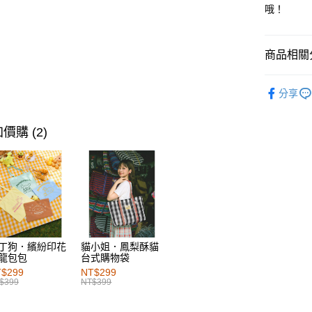
每筆NT$6
哦！
付款後萊
每筆NT$6
商品相關分
7-11取貨
女裝
上
分享
每筆NT$6
女裝
上
付款後7-1
女裝
上
價購 (2)
每筆NT$6
女裝
風
宅配
女裝
風
每筆NT$1
女裝
上
付款後門
女裝
特
每筆NT$6
丁狗．繽紛印花
貓小姐．鳳梨酥貓
海外配送-港
龍包包
台式購物袋
$299
NT$299
海外配送-
$399
NT$399
海外配送-