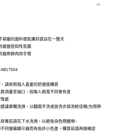
次付款
付款
不易皺的面料使肌膚好感自在一整天
剪裁營造知性氛圍
剪裁修飾肉肉手臂
B17504
型，請依照個人喜愛的舒適度購買
付款
從肩頂量至袖口，因每人肩寬不同會有差
0，滿NT$1,000(含以上)免運費
腋彎處
物建議單獨洗滌，以翻面手洗或放洗衣袋洗較佳喔(勿用熱
家取貨
0，滿NT$1,000(含以上)免運費
品穿著前請先下水洗滌，以避免染色問題唷~
貨付款
因不同螢幕顯示器而有些許小色差，購買前請再做確認