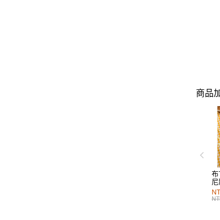
商品加
布
尼
NT
NT