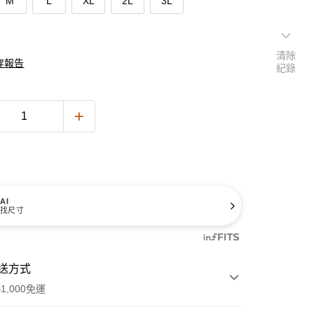
M
L
XL
2L
3L
清除
穿報告
紀錄
AI
找尺寸
送方式
1,000免運