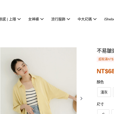
涼感 | 上隱
女神褲
流行服飾
中大尺碼
iSheb
不易皺
超取滿NT$
NT$68
顏色
淺灰
尺寸