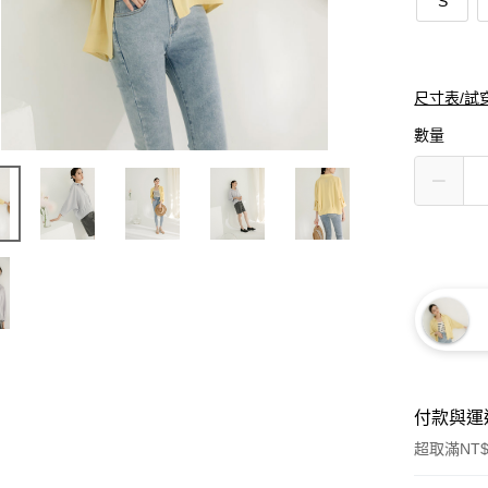
S
尺寸表/試
數量
付款與運
超取滿NT$