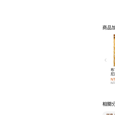
商品加
布
尼
NT
NT
相關