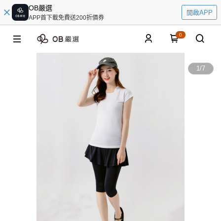
OB嚴選
開啟APP
APP首下載免費送200折價券
0
1
/
7