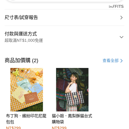
尺寸表/試穿報告
付款與運送方式
超取滿NT$1,000免運
付款方式
信用卡一次付款
商品加價購 (2)
查看全部
購物金
超商取貨付款
LINE Pay
街口支付
布丁狗．繽紛印花尼龍
貓小姐．鳳梨酥貓台式
運送方式
包包
購物袋
全家取貨付款
NT$299
NT$299