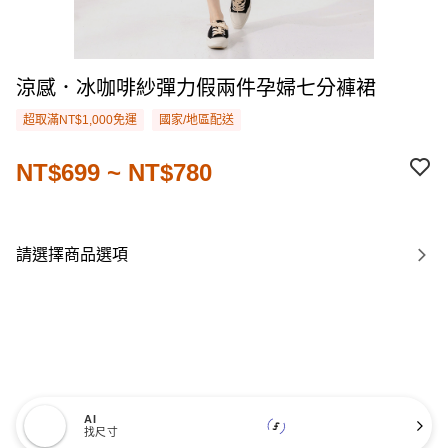
涼感．冰咖啡紗彈力假兩件孕婦七分褲裙
超取滿NT$1,000免運
國家/地區配送
NT$699 ~ NT$780
請選擇商品選項
AI
找尺寸