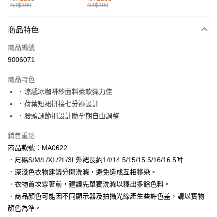
NT$399
NT$399
每筆NT$60，滿NT$1,000(含以上)免運費
付款後全家取貨
商品特色
每筆NT$60，滿NT$1,000(含以上)免運費
商品編號
萊爾富取貨付款
9006071
每筆NT$60，滿NT$1,000(含以上)免運費
商品特色
付款後萊爾富取貨
．涼感冰咖啡紗面料柔軟彈力佳
每筆NT$60，滿NT$1,000(含以上)免運費
．荷葉短裙拼接七分褲設計
．腰頭調節扣設計隨孕期自由調整
7-11取貨付款
每筆NT$60，滿NT$1,000(含以上)免運費
銷售重點
商品款號：MA0622
付款後7-11取貨
．尺碼S/M/L/XL/2L/3L外裙長約14/14.5/15/15.5/16/16.5吋
每筆NT$60，滿NT$1,000(含以上)免運費
．深淺色衣物建議分開洗滌，避免造成互相移染。
宅配
．衣物首次穿著前，建議先單獨洗滌以釋出多餘色料。
每筆NT$120，滿NT$1,000(含以上)免運費
．商品顏色可能因不同顯示器及拍攝光線產生些許色差，請以實物
顏色為準。
付款後門市自取