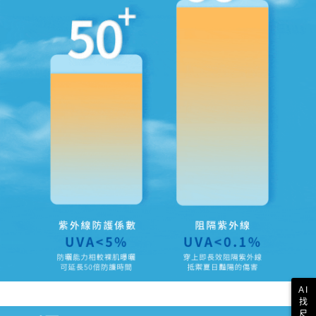
AI
找
尺