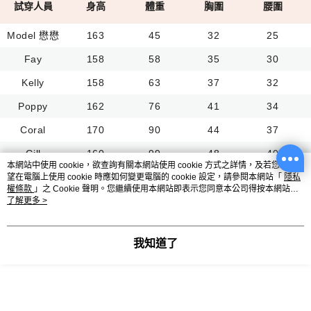
試穿人員
身高
體重
胸圍
腰圍
Model 懋懋
163
45
32
25
Fay
158
58
35
30
Kelly
158
63
37
32
Poppy
162
76
41
34
Coral
170
90
44
37
Gill
160
99
48
40
本網站中使用 cookie，欲查詢有關本網站使用 cookie 方式之詳情，及若您不希
望在電腦上使用 cookie 時應如何變更電腦的 cookie 設定，請參閱本網站「
隱私
權條款
」之 Cookie 聲明。您繼續使用本網站即表示您同意本公司得按本網站使
搭配商品
用條款之 Cookie 聲明使用 cookie。
了解更多 >
我知道了