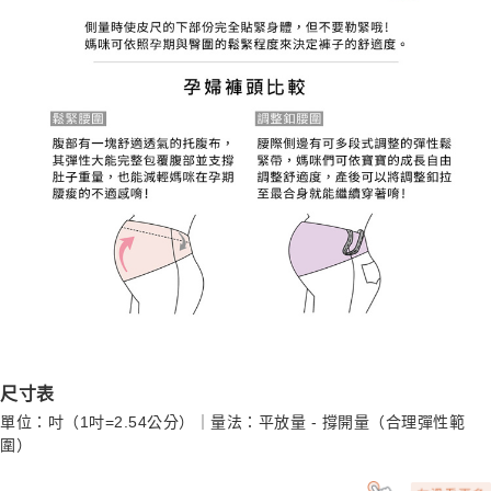
尺寸表
單位：吋（1吋=2.54公分）｜量法：平放量 - 撐開量（合理彈性範
圍）