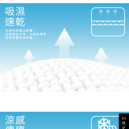
AI
找
尺