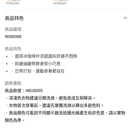
NT$399
NT$399
每筆NT$60，滿NT$1,000(含以上)免運費
付款後全家取貨
商品特色
每筆NT$60，滿NT$1,000(含以上)免運費
商品編號
萊爾富取貨付款
9006088
每筆NT$60，滿NT$1,000(含以上)免運費
商品特色
付款後萊爾富取貨
．選用冰咖啡紗涼感面料舒適不悶熱
每筆NT$60，滿NT$1,000(含以上)免運費
．斜邊抽皺修飾身型小巧思
．日常打扮、運動穿著都自在
7-11取貨付款
每筆NT$60，滿NT$1,000(含以上)免運費
銷售重點
商品款號：AB18055
付款後7-11取貨
．深淺色衣物建議分開洗滌，避免造成互相移染。
每筆NT$60，滿NT$1,000(含以上)免運費
．衣物首次穿著前，建議先單獨洗滌以釋出多餘色料。
宅配
．商品顏色可能因不同顯示器及拍攝光線產生些許色差，請以實物
每筆NT$120，滿NT$1,000(含以上)免運費
顏色為準。
付款後門市自取