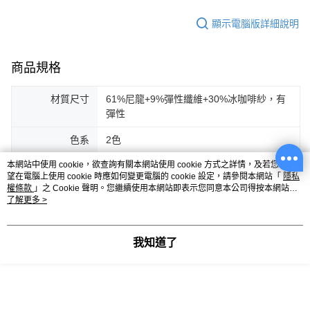
顯示電腦版詳細說明
商品規格
材質尺寸
61%尼龍+9%彈性纖維+30%冰咖啡紗，有
彈性
色系
2色
本網站中使用 cookie，欲查詢有關本網站使用 cookie 方式之詳情，及若您不希
配件
無
望在電腦上使用 cookie 時應如何變更電腦的 cookie 設定，請參閱本網站「
隱私
權條款
」之 Cookie 聲明。您繼續使用本網站即表示您同意本公司得按本網站使
產地
台灣製
用條款之 Cookie 聲明使用 cookie。
了解更多 >
客服
我知道了
商品相關分類 (2)
女裝
上衣
短袖