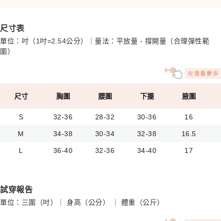
尺寸表
單位：吋（1吋=2.54公分）｜量法：平放量 - 撐開量（合理彈性範
圍）
尺寸
胸圍
腰圍
下擺
腋圍
S
32-36
28-32
30-36
16
M
34-38
30-34
32-38
16.5
L
36-40
32-36
34-40
17
試穿報告
單位：三圍（吋）｜ 身高（公分） ｜ 體重（公斤）