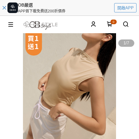
OB嚴選
開啟APP
APP首下載免費送200折價券
0
1
/
7