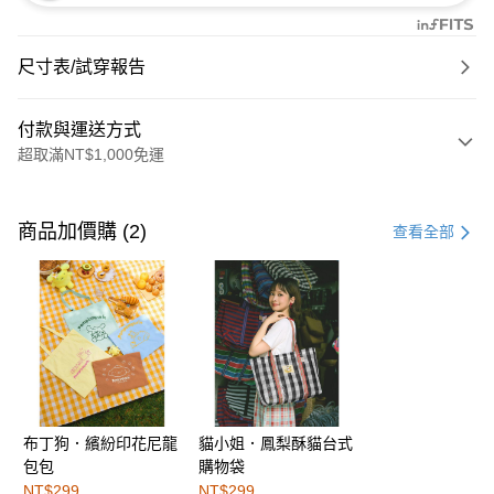
尺寸表/試穿報告
付款與運送方式
超取滿NT$1,000免運
付款方式
信用卡一次付款
商品加價購 (2)
查看全部
購物金
超商取貨付款
LINE Pay
街口支付
布丁狗．繽紛印花尼龍
貓小姐．鳳梨酥貓台式
運送方式
包包
購物袋
全家取貨付款
NT$299
NT$299