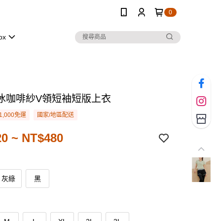
0
ox
冰咖啡紗V領短袖短版上衣
1,000免運
國家/地區配送
0 ~ NT$480
灰綠
黑