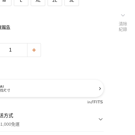
M
L
XL
2L
3L
清除
穿報告
紀錄
AI
找尺寸
送方式
1,000免運