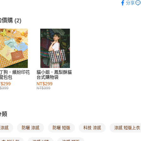
每筆NT$6
分享
女裝
特
付款後萊
價購 (2)
每筆NT$6
7-11取貨
每筆NT$6
付款後7-1
每筆NT$6
丁狗．繽紛印花
貓小姐．鳳梨酥貓
宅配
龍包包
台式購物袋
每筆NT$1
$299
NT$299
$399
NT$399
付款後門
每筆NT$6
分類
海外配送-港
海外配送-
 涼感
防曬 涼感
防曬 短版
科技 涼感
涼感 短版上衣
海外配送-