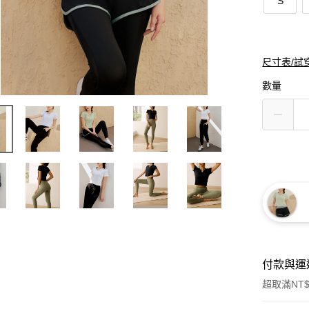
S
尺寸表/試
數量
付款與運
超取滿NT$