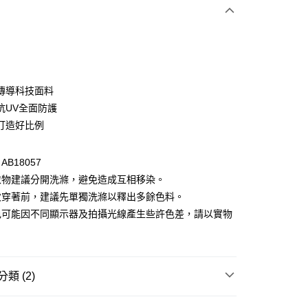
次付款
付款
傳導科技面料
抗UV全面防護
打造好比例
B18057
衣物建議分開洗滌，避免造成互相移染。
次穿著前，建議先單獨洗滌以釋出多餘色料。
付款
色可能因不同顯示器及拍攝光線產生些許色差，請以實物
0，滿NT$1,000(含以上)免運費
。
家取貨
0，滿NT$1,000(含以上)免運費
類 (2)
貨付款
衣
短袖