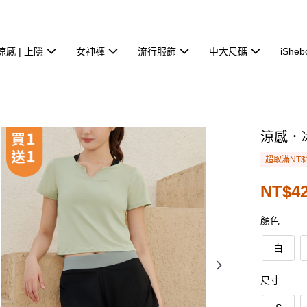
涼感 | 上隱
女神褲
流行服飾
中大尺碼
iSheb
涼感．
超取滿NT$
NT$42
顏色
白
尺寸