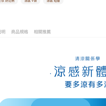
上衣 好比例
涼感 V領
涼感 短版
說明
商品規格
相關推薦