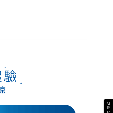
AI
找
尺