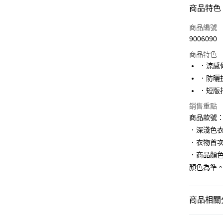
付款方式
商品特色
信用卡一
商品編號
9006090
購物金
商品特色
超商取貨
．涼感
．防曬
LINE Pay
．短版
街口支付
銷售重點
商品款號：A
．深淺色
運送方式
．衣物首
全家取貨
．商品顏
每筆NT$6
顏色為準
付款後全
每筆NT$6
商品相關分
萊爾富取
女裝
上