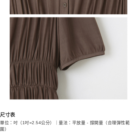
尺寸表
單位：吋（1吋=2.54公分）｜量法：平放量 - 撐開量（合理彈性範
圍）