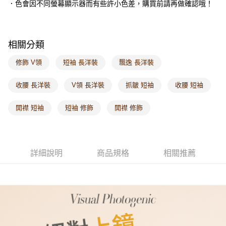
．色會因不同螢幕顯示器而有些許小色差，購買前請再做確認哦！
每筆NT$60，滿NT$1,000(含以上)免運費
海外配送-港/澳/新/馬/泰國專屬
查看運費
相關分類
海外配送-其他亞洲地區
查看運費
修飾 V領
短袖 長洋裝
飄逸 長洋裝
海外配送-歐美地區
查看運費
收腰 長洋裝
V領 長洋裝
抓皺 短袖
收腰 短袖
開襟 短袖
短袖 修飾
開襟 修飾
詳細說明
商品規格
相關推薦