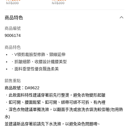
NT$399
NT$399
每筆NT$60，滿NT$1,000(含以上)免運費
付款後全家取貨
商品特色
每筆NT$60，滿NT$1,000(含以上)免運費
商品編號
萊爾富取貨付款
9006174
每筆NT$60，滿NT$1,000(含以上)免運費
商品特色
付款後萊爾富取貨
．V領剪裁臉型修飾、頸線延伸
每筆NT$60，滿NT$1,000(含以上)免運費
．抓皺細節、收腰設計纖腰美型
．面料垂墜性優良飄逸柔美
7-11取貨付款
每筆NT$60，滿NT$1,000(含以上)免運費
銷售重點
商品款號：DA9622
付款後7-11取貨
．此款面料特性建議穿著前先行整燙，避免衣物變形起皺
每筆NT$60，滿NT$1,000(含以上)免運費
．釦可開、腰圍鬆緊、釦可開、綁帶可綁不可拆、有內裡
宅配
．深色衣物建議單獨洗滌，以翻面手洗或放洗衣袋洗較佳喔(勿用熱
每筆NT$120，滿NT$1,000(含以上)免運費
水)
並建議新品穿著前請先下水洗滌，以避免染色問題唷~
付款後門市自取