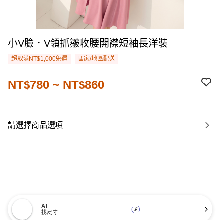
小V臉．V領抓皺收腰開襟短袖長洋裝
超取滿NT$1,000免運
國家/地區配送
NT$780 ~ NT$860
請選擇商品選項
AI
找尺寸