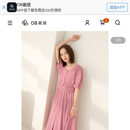
OB嚴選
開啟APP
APP首下載免費送200折價券
0
1
/
8