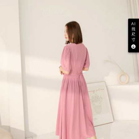
AI
找
尺
寸