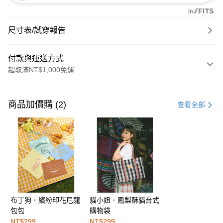
尺寸表/試穿報告
付款與運送方式
超取滿NT$1,000免運
付款方式
信用卡一次付款
商品加價購 (2)
查看全部
購物金
超商取貨付款
LINE Pay
街口支付
布丁狗．繽紛印花尼龍
貓小姐．鳳梨酥貓台式
運送方式
包包
購物袋
全家取貨付款
NT$299
NT$299