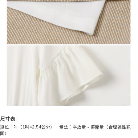
尺寸表
單位：吋（1吋=2.54公分）｜量法：平放量 - 撐開量（合理彈性範
圍）