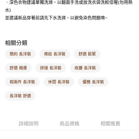
．深色衣物建議單獨洗滌，以翻面手洗或放洗衣袋洗較佳喔(勿用熱
每筆NT$60，滿NT$1,000(含以上)免運費
水)
海外配送-港/澳/新/馬/泰國專屬
查看運費
並建議新品穿著前請先下水洗滌，以避免染色問題唷~
海外配送-其他亞洲地區
查看運費
海外配送-歐美地區
查看運費
相關分類
簡約 長洋裝
條紋 長洋裝
舒適 鬆緊
舒適 親膚
拼接 長洋裝
收腰 長洋裝
假兩件 長洋裝
休閒 長洋裝
優雅 長洋裝
長洋裝 舒適
詳細說明
商品規格
相關推薦