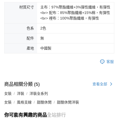
材質尺寸
主布：97%聚酯纖維+3%彈性纖維，有彈性
<br> 配布：85%聚酯纖維+15%棉，有彈性
<br> 裡布：100%聚酯纖維，有彈性
色系
2色
配件
無
產地
中國製
客服
商品相關分類 (5)
查看全部
女裝
洋裝
洋裝全系列
女裝
風格支線
甜酷休閒
甜酷休閒洋裝
你可能有興趣的商品
全站排行