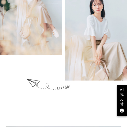
AI
找
尺
寸