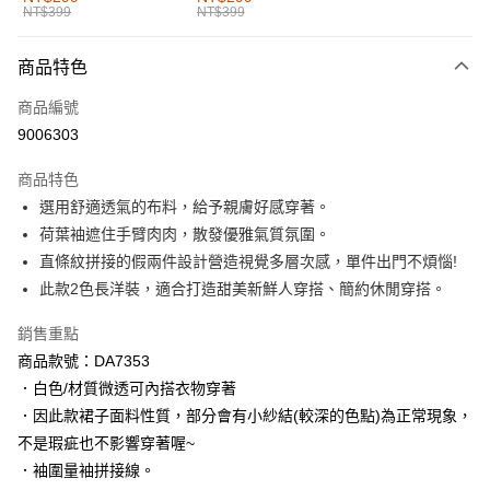
NT$399
NT$399
每筆NT$60，滿NT$1,000(含以上)免運費
付款後全家取貨
商品特色
每筆NT$60，滿NT$1,000(含以上)免運費
商品編號
萊爾富取貨付款
9006303
每筆NT$60，滿NT$1,000(含以上)免運費
商品特色
付款後萊爾富取貨
選用舒適透氣的布料，給予親膚好感穿著。
每筆NT$60，滿NT$1,000(含以上)免運費
荷葉袖遮住手臂肉肉，散發優雅氣質氛圍。
直條紋拼接的假兩件設計營造視覺多層次感，單件出門不煩惱!
7-11取貨付款
此款2色長洋裝，適合打造甜美新鮮人穿搭、簡約休閒穿搭。
每筆NT$60，滿NT$1,000(含以上)免運費
銷售重點
付款後7-11取貨
商品款號：DA7353
每筆NT$60，滿NT$1,000(含以上)免運費
．白色/材質微透可內搭衣物穿著
宅配
．因此款裙子面料性質，部分會有小紗結(較深的色點)為正常現象，
每筆NT$120，滿NT$1,000(含以上)免運費
不是瑕疵也不影響穿著喔~
．袖圍量袖拼接線。
付款後門市自取