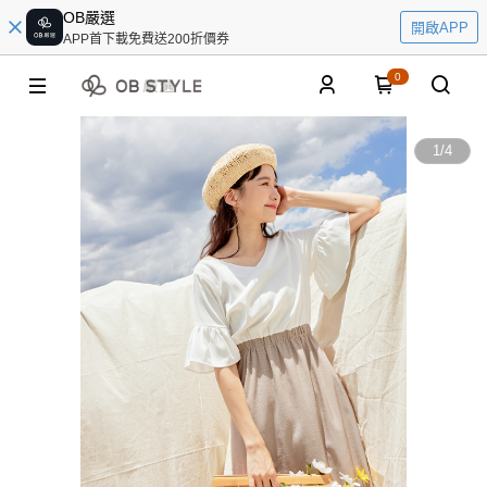
OB嚴選
開啟APP
APP首下載免費送200折價券
0
1
/
4