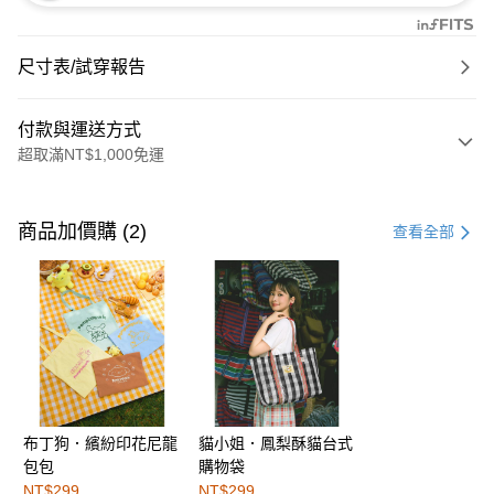
尺寸表/試穿報告
付款與運送方式
超取滿NT$1,000免運
付款方式
信用卡一次付款
商品加價購 (2)
查看全部
購物金
超商取貨付款
LINE Pay
街口支付
布丁狗．繽紛印花尼龍
貓小姐．鳳梨酥貓台式
運送方式
包包
購物袋
全家取貨付款
NT$299
NT$299