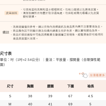
尺寸表
單位：吋（1吋=2.54公分）｜量法：平放量 - 撐開量（合理彈性範
圍）
尺寸
胸圍
腰圍
下擺
袖長
S
38
39
67
4.5
M
40
41
69
5