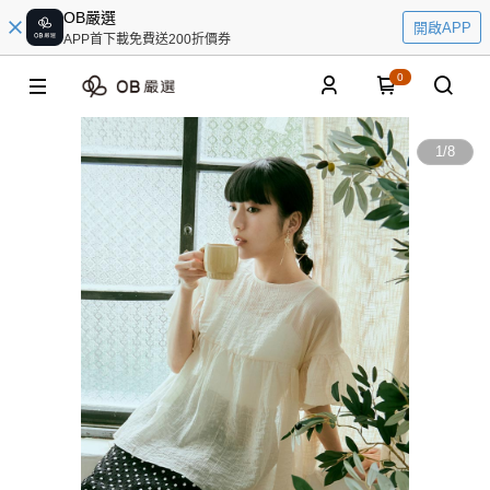
OB嚴選
開啟APP
APP首下載免費送200折價券
0
1
/
8