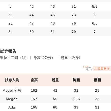
L
42
43
71
5.5
XL
44
45
73
6
2L
47
48
76
6.5
3L
50
51
79
7
試穿報告
單位：三圍（吋）｜ 身高（公分） ｜ 體重（公斤）
試穿人員
身高
體重
胸圍
腰圍
Model 阿啾
162
42
32
23
Megan
157
55
35.5
28
Ada
165
68
39
31