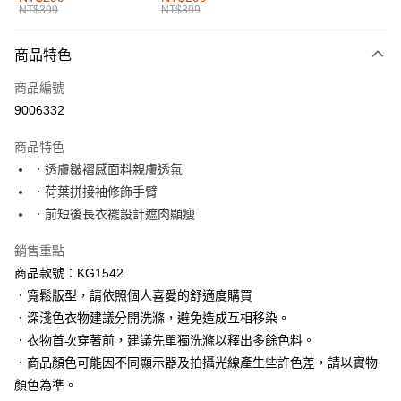
NT$399
NT$399
每筆NT$60，滿NT$1,000(含以上)免運費
付款後全家取貨
商品特色
每筆NT$60，滿NT$1,000(含以上)免運費
商品編號
萊爾富取貨付款
9006332
每筆NT$60，滿NT$1,000(含以上)免運費
商品特色
付款後萊爾富取貨
．透膚皺褶感面料親膚透氣
每筆NT$60，滿NT$1,000(含以上)免運費
．荷葉拼接袖修飾手臂
．前短後長衣襬設計遮肉顯瘦
7-11取貨付款
每筆NT$60，滿NT$1,000(含以上)免運費
銷售重點
商品款號：KG1542
付款後7-11取貨
．寬鬆版型，請依照個人喜愛的舒適度購買
每筆NT$60，滿NT$1,000(含以上)免運費
．深淺色衣物建議分開洗滌，避免造成互相移染。
宅配
．衣物首次穿著前，建議先單獨洗滌以釋出多餘色料。
每筆NT$120，滿NT$1,000(含以上)免運費
．商品顏色可能因不同顯示器及拍攝光線產生些許色差，請以實物
顏色為準。
付款後門市自取