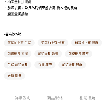
．袖圍量袖拼接處
每筆NT$60，滿NT$1,000(含以上)免運費
．前短後長，全長為肩領至前衣襬-後衣襬的長度
海外配送-港/澳/新/馬/泰國專屬
查看運費
．腰圍量拼接線
海外配送-其他亞洲地區
查看運費
海外配送-歐美地區
查看運費
相關分類
荷葉袖上衣 手臂
荷葉袖上衣 修飾
荷葉袖上衣 親膚
前短後長 衣襬
前短後長 透氣
前短後長 顯瘦
手臂 前短後長
衣襬 顯瘦
前短後長 親膚
衣襬 透氣
詳細說明
商品規格
相關推薦