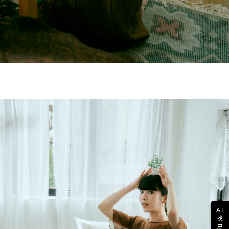
AI
找
尺