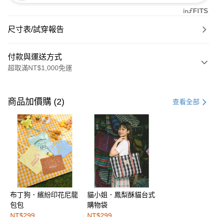
尺寸表/試穿報告
付款與運送方式
超取滿NT$1,000免運
付款方式
信用卡一次付款
商品加價購 (2)
查看全部
購物金
超商取貨付款
LINE Pay
街口支付
布丁狗．繽紛印花尼龍
貓小姐．鳳梨酥貓台式
運送方式
包包
購物袋
全家取貨付款
NT$299
NT$299