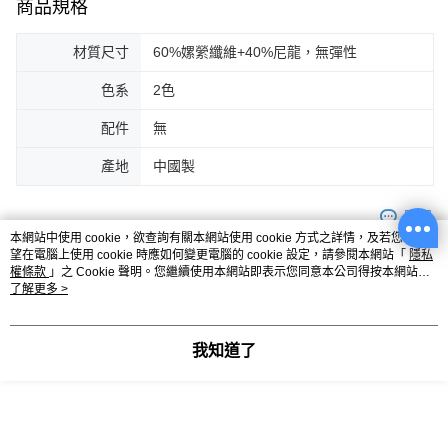
商品規格
材質尺寸
60%嫘縈纖維+40%尼龍，無彈性
色系
2色
配件
無
產地
中國製
客服
本網站中使用 cookie，欲查詢有關本網站使用 cookie 方式之詳情，及若您不希
望在電腦上使用 cookie 時應如何變更電腦的 cookie 設定，請參閱本網站「
隱私
權條款
」之 Cookie 聲明。您繼續使用本網站即表示您同意本公司得按本網站使
用條款之 Cookie 聲明使用 cookie。
了解更多 >
商品相關分類 (7)
查看全部
女裝
上衣
上衣全系列
我知道了
女裝
特別企劃
約會穿搭
你可能有興趣的商品
全站排行