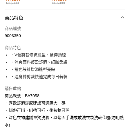
NT$399
NT$399
每筆NT$60，滿NT$1,000(含以上)免運費
付款後全家取貨
商品特色
每筆NT$60，滿NT$1,000(含以上)免運費
商品編號
萊爾富取貨付款
9006350
每筆NT$60，滿NT$1,000(含以上)免運費
商品特色
付款後萊爾富取貨
．V領剪裁修飾臉型、延伸頸線
每筆NT$60，滿NT$1,000(含以上)免運費
．涼爽面料輕盈舒適、細膩柔膚
．撞色設計增添造型亮點
7-11取貨付款
．連身褲剪裁快速完成每日著裝
每筆NT$60，滿NT$1,000(含以上)免運費
銷售重點
付款後7-11取貨
商品款號：BA7058
每筆NT$60，滿NT$1,000(含以上)免運費
．喜歡舒適穿感建議可選購大一碼
宅配
．綁帶可綁、綁帶可拆、後拉鍊可開
每筆NT$120，滿NT$1,000(含以上)免運費
．深色衣物建議單獨洗滌，以翻面手洗或放洗衣袋洗較佳喔(勿用熱
水)
付款後門市自取