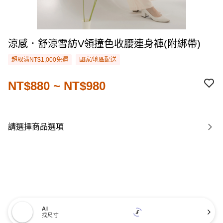
涼感．舒涼雪紡V領撞色收腰連身褲(附綁帶)
超取滿NT$1,000免運
國家/地區配送
NT$880 ~ NT$980
請選擇商品選項
AI
找尺寸