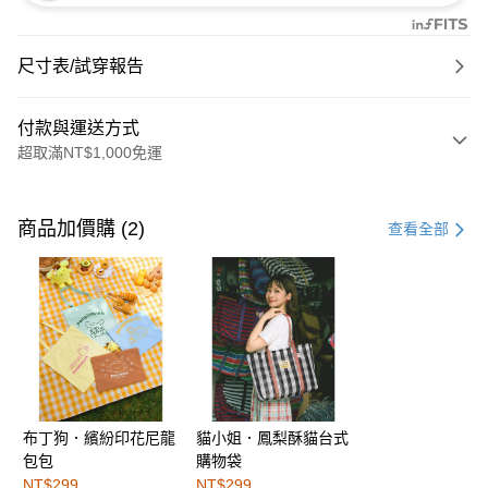
尺寸表/試穿報告
付款與運送方式
超取滿NT$1,000免運
付款方式
信用卡一次付款
商品加價購 (2)
查看全部
購物金
超商取貨付款
LINE Pay
街口支付
布丁狗．繽紛印花尼龍
貓小姐．鳳梨酥貓台式
運送方式
包包
購物袋
全家取貨付款
NT$299
NT$299