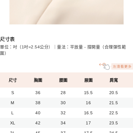
尺寸表
單位：吋（1吋=2.54公分）｜量法：平放量 - 撐開量（合理彈性範
圍）
尺寸
胸圍
腰圍
腋圍
肩寬
S
36
28
15.5
20.5
M
38
30
16
21.5
L
40
32
16.5
22.5
XL
42
34
17
23.5
2L
45
37
17.5
24.5