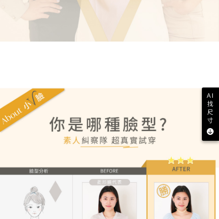
AI
找
尺
寸