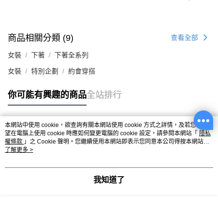
商品相關分類 (9)
查看全部
女裝
下著
下著全系列
女裝
特別企劃
約會穿搭
你可能有興趣的商品
全站排行
本網站中使用 cookie，欲查詢有關本網站使用 cookie 方式之詳情，及若您不希
熱門標籤
望在電腦上使用 cookie 時應如何變更電腦的 cookie 設定，請參閱本網站「
隱私
權條款
」之 Cookie 聲明。您繼續使用本網站即表示您同意本公司得按本網站使
用條款之 Cookie 聲明使用 cookie。
了解更多 >
我知道了