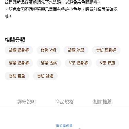
並建議新品穿著前請先下水洗滌，以避免染色問題唷~
每筆NT$60，滿NT$1,000(含以上)免運費
．顏色會因不同螢幕顯示器而有些許小色差，購買前請再做確認
海外配送-港/澳/新/馬/泰國專屬
查看運費
哦！
海外配送-其他亞洲地區
查看運費
海外配送-歐美地區
查看運費
相關分類
舒適 連身褲
修飾 V領
舒適 涼感
雪紡 連身褲
綁帶 連身褲
綁帶 雪紡
V領 連身褲
V領 舒適
雪紡 輕盈
雪紡 舒適
詳細說明
商品規格
相關推薦