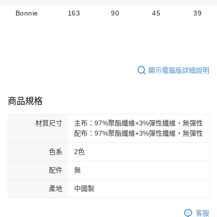
Bonnie
163
90
45
39
顯示電腦版詳細說明
商品規格
材質尺寸
主布：97%聚酯纖維+3%彈性纖維，無彈性
配布：97%聚酯纖維+3%彈性纖維，無彈性
色系
2色
配件
無
產地
中國製
客服