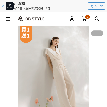
OB嚴選
開啟APP
APP首下載免費送200折價券
0
1
/
9