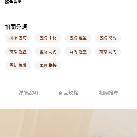
顏色為準
每筆NT$60，滿NT$1,000(含以上)免運費
海外配送-港/澳/新/馬/泰國專屬
查看運費
相關分類
海外配送-其他亞洲地區
查看運費
拼接 雪紡
雪紡 手臂
雪紡 輕盈
雪紡 簡約
海外配送-歐美地區
查看運費
拼接 輕盈
雪紡 時尚
時尚 輕盈
拼接 時尚
雪紡 視覺
柔順 拼接
詳細說明
商品規格
相關推薦