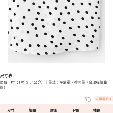
尺寸表
單位：吋（1吋=2.54公分）｜量法：平放量 - 撐開量（合理彈性範
圍）
尺寸
胸圍
腰圍
下擺
袖長