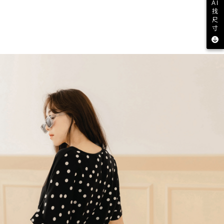
AI
找
尺
寸