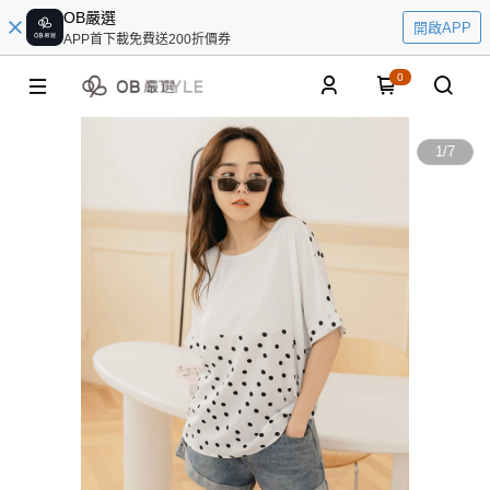
OB嚴選
開啟APP
APP首下載免費送200折價券
0
1
/
7