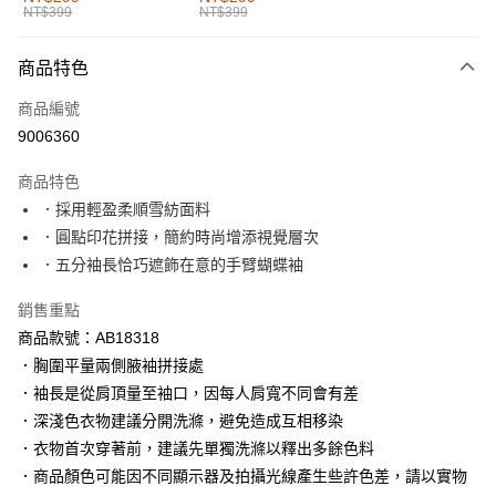
NT$399
NT$399
每筆NT$60，滿NT$1,000(含以上)免運費
付款後全家取貨
商品特色
每筆NT$60，滿NT$1,000(含以上)免運費
商品編號
萊爾富取貨付款
9006360
每筆NT$60，滿NT$1,000(含以上)免運費
商品特色
付款後萊爾富取貨
．採用輕盈柔順雪紡面料
每筆NT$60，滿NT$1,000(含以上)免運費
．圓點印花拼接，簡約時尚增添視覺層次
．五分袖長恰巧遮飾在意的手臂蝴蝶袖
7-11取貨付款
每筆NT$60，滿NT$1,000(含以上)免運費
銷售重點
商品款號：AB18318
付款後7-11取貨
．胸圍平量兩側腋袖拼接處
每筆NT$60，滿NT$1,000(含以上)免運費
．袖長是從肩頂量至袖口，因每人肩寬不同會有差
宅配
．深淺色衣物建議分開洗滌，避免造成互相移染
每筆NT$120，滿NT$1,000(含以上)免運費
．衣物首次穿著前，建議先單獨洗滌以釋出多餘色料
．商品顏色可能因不同顯示器及拍攝光線產生些許色差，請以實物
付款後門市自取