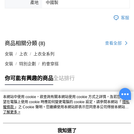
產地
中國製
客服
商品相關分類 (8)
查看全部
女裝
上衣
上衣全系列
女裝
特別企劃
約會穿搭
你可能有興趣的商品
全站排行
本網站中使用 cookie，欲查詢有關本網站使用 cookie 方式之詳情，及若您不希
熱門標籤
望在電腦上使用 cookie 時應如何變更電腦的 cookie 設定，請參閱本網站「
隱私
權條款
」之 Cookie 聲明。您繼續使用本網站即表示您同意本公司得按本網站使
用條款之 Cookie 聲明使用 cookie。
了解更多 >
我知道了