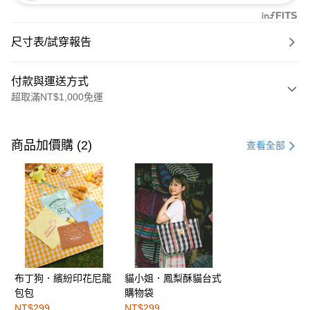
尺寸表/試穿報告
付款與運送方式
超取滿NT$1,000免運
付款方式
信用卡一次付款
商品加價購 (2)
查看全部
購物金
超商取貨付款
LINE Pay
街口支付
布丁狗．繽紛印花尼龍
貓小姐．鳳梨酥貓台式
運送方式
包包
購物袋
全家取貨付款
NT$299
NT$299