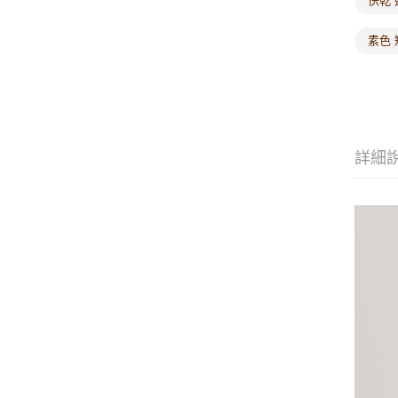
快乾 
素色 
詳細