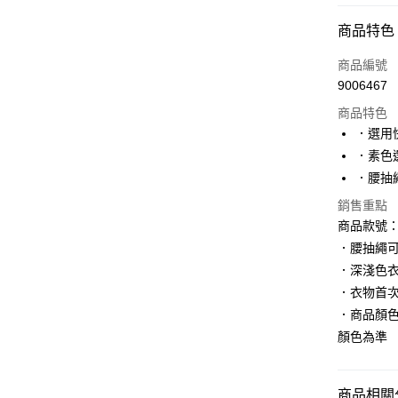
付款方式
商品特色
信用卡一
商品編號
9006467
購物金
商品特色
超商取貨
．選用
．素色
LINE Pay
．腰抽
街口支付
銷售重點
商品款號：K
．腰抽繩
運送方式
．深淺色
全家取貨
．衣物首
每筆NT$6
．商品顏
顏色為準
付款後全
每筆NT$6
商品相關分