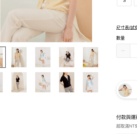
S
尺寸表/試
數量
付款與運
超取滿NT$