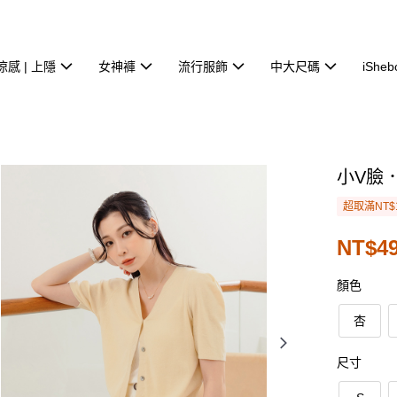
涼感 | 上隱
女神褲
流行服飾
中大尺碼
iSheb
小V臉
超取滿NT$
NT$49
顏色
杏
尺寸