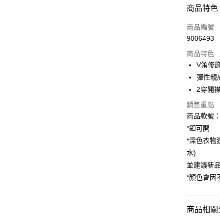
付款方式
商品特色
信用卡一
商品編號
9006493
購物金
商品特色
超商取貨
V領修
彈性親
LINE Pay
2穿開
街口支付
銷售重點
商品款號：F
*釦可開
運送方式
*深色衣物
全家取貨
水)
每筆NT$6
並建議新
*顏色會
付款後全
每筆NT$6
商品相關分
萊爾富取