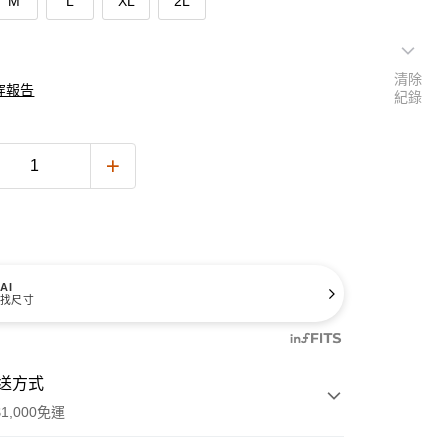
M
L
XL
2L
清除
穿報告
紀錄
AI
找尺寸
送方式
1,000免運