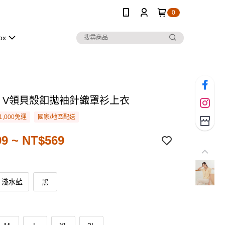
0
ox
．V領貝殼釦拋袖針織罩衫上衣
1,000免運
國家/地區配送
9 ~ NT$569
淺水藍
黑