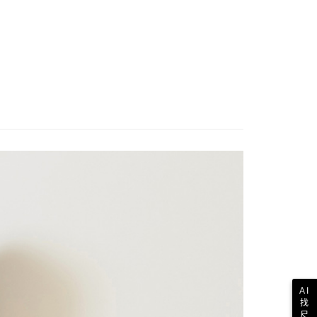
AI
找
尺