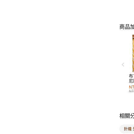
商品加
布
尼
NT
NT
相關
針織 