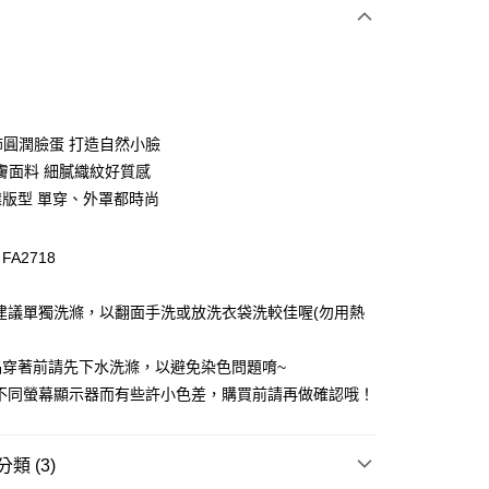
次付款
付款
飾圓潤臉蛋 打造自然小臉
膚面料 細膩織紋好質感
襟版型 單穿、外罩都時尚
A2718
建議單獨洗滌，以翻面手洗或放洗衣袋洗較佳喔(勿用熱
付款
0，滿NT$1,000(含以上)免運費
品穿著前請先下水洗滌，以避免染色問題唷~
因不同螢幕顯示器而有些許小色差，購買前請再做確認哦！
家取貨
0，滿NT$1,000(含以上)免運費
類 (3)
貨付款