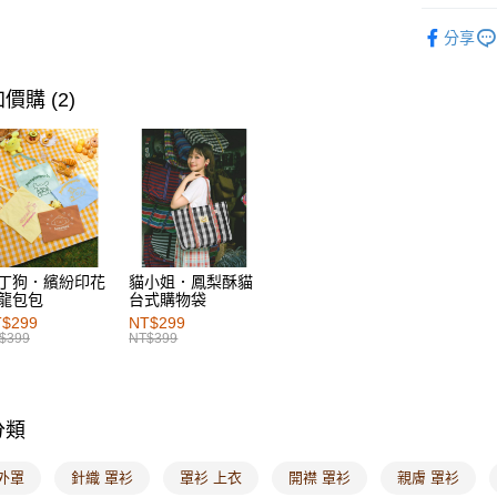
每筆NT$6
女裝
上
分享
付款後萊
女裝
上
每筆NT$6
女裝
特
價購 (2)
7-11取貨
每筆NT$6
付款後7-1
每筆NT$6
宅配
丁狗．繽紛印花
貓小姐．鳳梨酥貓
每筆NT$1
龍包包
台式購物袋
$299
NT$299
付款後門
$399
NT$399
每筆NT$6
海外配送-港
分類
海外配送-
外罩
針織 罩衫
罩衫 上衣
開襟 罩衫
親膚 罩衫
海外配送-