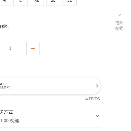
M
L
XL
2L
3L
清除
穿報告
紀錄
AI
找尺寸
送方式
1,000免運