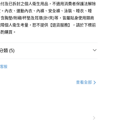
0，滿NT$1,000(含以上)免運費
給付及已拆封之個人衛生用品，不適用消費者保護法解除
定。內衣、運動內衣、內褲、安全褲、泳裝、睡衣、睡
爾富取貨
含胸墊/附襯/杯墊及耳環(針/夾)等，皆屬貼身使用類商
0，滿NT$1,000(含以上)免運費
保障個人衛生考量，恕不提供【退貨服務】，請於下標前
付款
斟酌購買。
0，滿NT$1,000(含以上)免運費
1取貨
類 (5)
0，滿NT$1,000(含以上)免運費
衣
上衣全系列
客服
別企劃
約會穿搭
20，滿NT$1,000(含以上)免運費
衣
BRA TOP
查看全部
市自取
著
BRA TOP
0，滿NT$1,000(含以上)免運費
別企劃
365dayday穿
BRA TOP系列
/澳/新/馬/泰國專屬
查看運費
其他亞洲地區
查看運費
歐美地區
查看運費