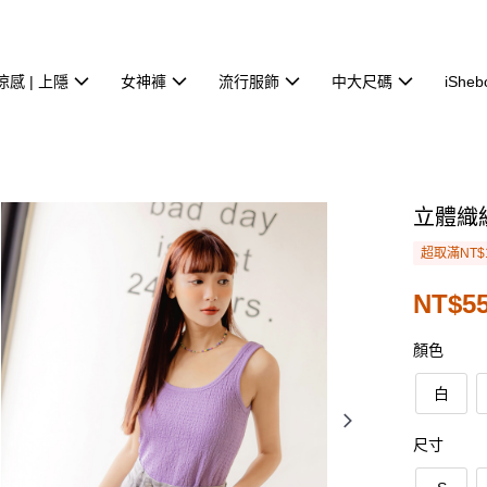
涼感 | 上隱
女神褲
流行服飾
中大尺碼
iSheb
立體織
超取滿NT$
NT$55
顏色
白
尺寸