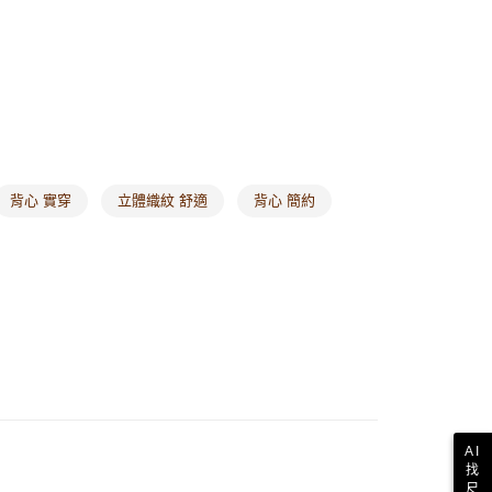
背心 實穿
立體織紋 舒適
背心 簡約
AI
找
尺