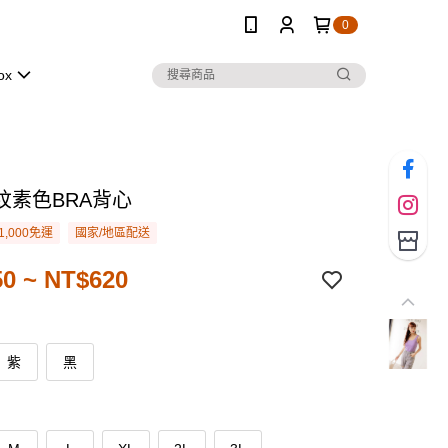
0
ox
紋素色BRA背心
1,000免運
國家/地區配送
0 ~ NT$620
紫
黑