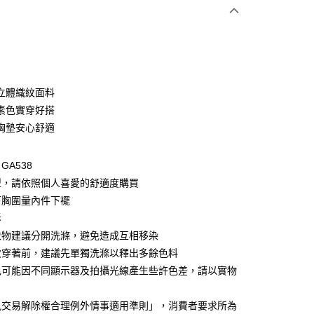
次付款
付款
立體織紋面料
素色實穿好搭
胸墊安心舒適
GA538
型，請依照個人喜愛的舒適度購買
下胸圍量內件下襬
付款
拆
0，滿NT$1,000(含以上)免運費
衣物建議分開洗滌，避免造成互相移染
次穿著前，建議先單獨洗滌以釋出多餘色料
家取貨
色可能因不同顯示器及拍攝光線產生些許色差，請以實物
0，滿NT$1,000(含以上)免運費
貨付款
訊交易解除權合理例外情事適用準則」，消費者要求所為