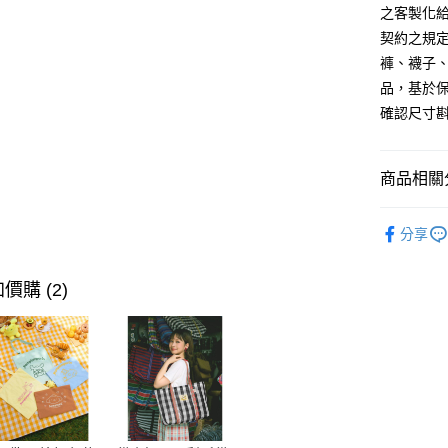
每筆NT$6
之客製化
契約之規
付款後萊
褲、襪子、
每筆NT$6
品，基於
7-11取貨
確認尺寸
每筆NT$6
付款後7-1
商品相關分
每筆NT$6
女裝
上
分享
宅配
女裝
特
每筆NT$1
女裝
上
價購 (2)
付款後門
女裝
內
每筆NT$6
女裝
特
海外配送-港
海外配送-
海外配送-