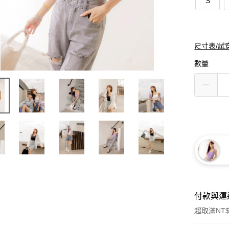
S
尺寸表/試
數量
付款與運
超取滿NT$