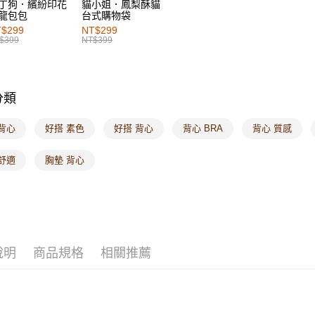
丁狗．繽紛印花
貓小姐．鳳梨酥貓
龍包包
台式購物袋
$299
NT$299
$399
NT$399
分類
背心
好搭 素色
好搭 背心
背心 BRA
背心 質感
舒適
胸墊 背心
說明
商品規格
相關推薦