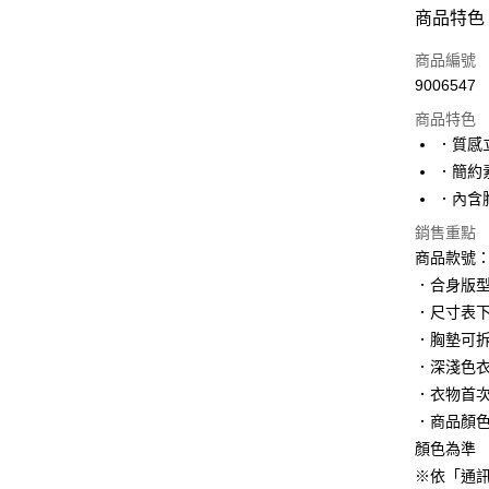
付款方式
商品特色
信用卡一
商品編號
9006547
購物金
商品特色
超商取貨
．質感
．簡約
LINE Pay
．內含
街口支付
銷售重點
商品款號：
．合身版
運送方式
．尺寸表
全家取貨
．胸墊可
每筆NT$6
．深淺色
．衣物首
付款後全
．商品顏
每筆NT$6
顏色為準
萊爾富取
※依「通