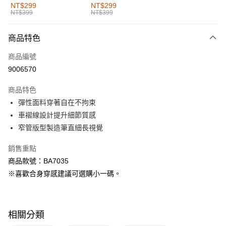
全家取貨付款
NT$299
NT$299
NT$399
NT$399
每筆NT$60，滿NT$1,000(含以上)免運費
付款後全家取貨
商品特色
每筆NT$60，滿NT$1,000(含以上)免運費
商品編號
萊爾富取貨付款
9006570
每筆NT$60，滿NT$1,000(含以上)免運費
商品特色
付款後萊爾富取貨
彈性面料穿著自在不拘束
每筆NT$60，滿NT$1,000(含以上)免運費
車褶線設計提升細節質感
窄管版型製造筆直細長視覺
7-11取貨付款
每筆NT$60，滿NT$1,000(含以上)免運費
銷售重點
商品款號：BA7035
付款後7-11取貨
※喜歡合身穿感建議可選購小一碼。
每筆NT$60，滿NT$1,000(含以上)免運費
宅配
每筆NT$120，滿NT$1,000(含以上)免運費
相關分類