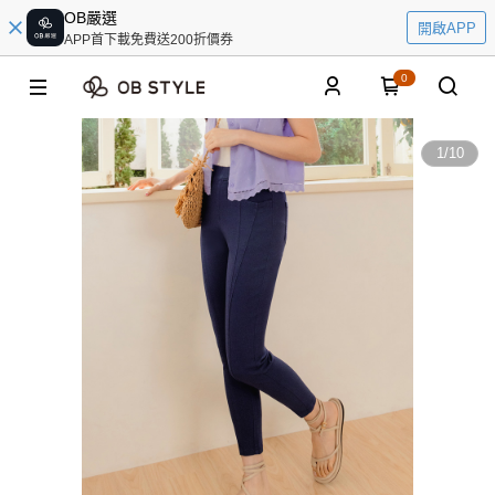
OB嚴選
開啟APP
APP首下載免費送200折價券
0
1
/
10