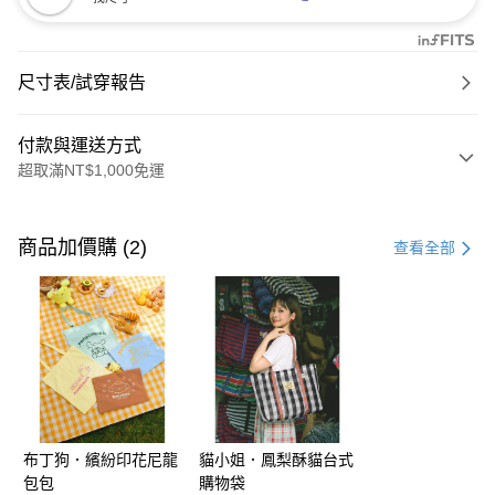
尺寸表/試穿報告
付款與運送方式
超取滿NT$1,000免運
付款方式
信用卡一次付款
商品加價購 (2)
查看全部
購物金
超商取貨付款
LINE Pay
街口支付
布丁狗．繽紛印花尼龍
貓小姐．鳳梨酥貓台式
運送方式
包包
購物袋