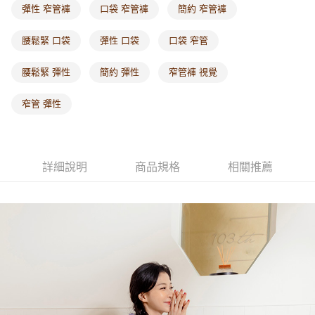
付款後門市自取
彈性 窄管褲
口袋 窄管褲
簡約 窄管褲
每筆NT$60，滿NT$1,000(含以上)免運費
腰鬆緊 口袋
彈性 口袋
口袋 窄管
海外配送-港/澳/新/馬/泰國專屬
查看運費
腰鬆緊 彈性
簡約 彈性
窄管褲 視覺
海外配送-其他亞洲地區
查看運費
海外配送-歐美地區
查看運費
窄管 彈性
詳細說明
商品規格
相關推薦