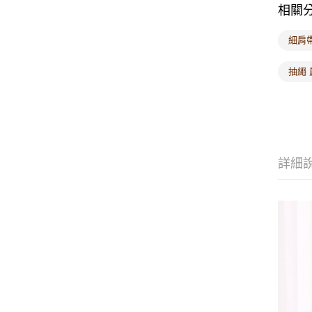
相關
細肩
抽繩 
詳細