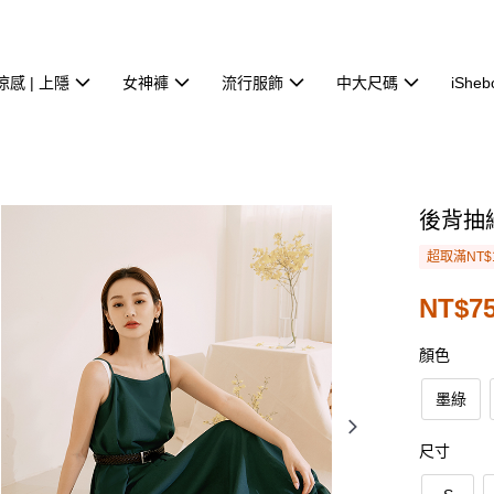
涼感 | 上隱
女神褲
流行服飾
中大尺碼
iSheb
後背抽
超取滿NT$
NT$75
顏色
墨綠
尺寸