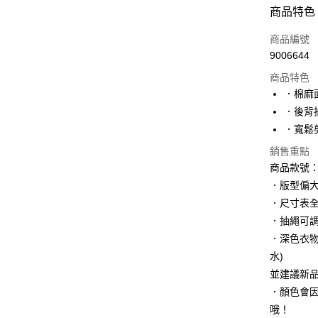
付款方式
商品特色
信用卡一
商品編號
9006644
購物金
商品特色
超商取貨
．棉麻
．後背
LINE Pay
．寬鬆
街口支付
銷售重點
商品款號：D
．版型偏
運送方式
．尺寸表
全家取貨
．抽繩可
每筆NT$6
．深色衣
水)
付款後全
並建議新
每筆NT$6
．顏色會
萊爾富取
哦！