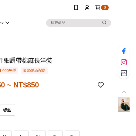
0
ox
繩細肩帶棉麻長洋裝
1,000免運
國家/地區配送
0 ~ NT$850
靛藍