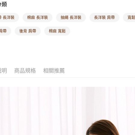
分類
帶 長洋裝
棉麻 長洋裝
抽繩 長洋裝
長洋裝 肩帶
寬鬆
肩帶
後背 肩帶
棉麻 寬鬆
說明
商品規格
相關推薦