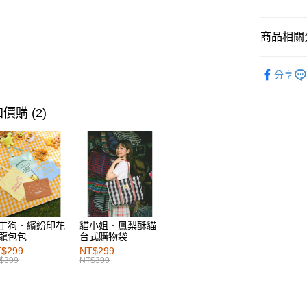
每筆NT$6
付款後萊
商品相關分
每筆NT$6
女裝
洋
分享
7-11取貨
女裝
風
每筆NT$6
女裝
風
價購 (2)
付款後7-1
女裝
洋
每筆NT$6
女裝
洋
宅配
每筆NT$1
付款後門
每筆NT$6
丁狗．繽紛印花
貓小姐．鳳梨酥貓
龍包包
台式購物袋
海外配送-港
$299
NT$299
$399
NT$399
海外配送-
海外配送-