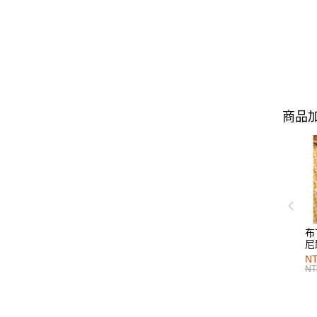
商品加
布
尼
NT
NT