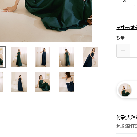
S
尺寸表/試
數量
付款與運
超取滿NT$