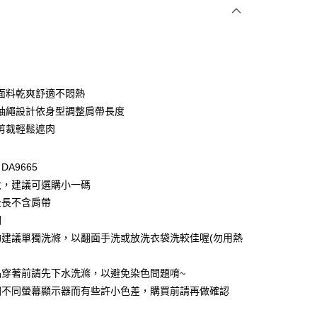
次付款
付款
面料乾爽舒適不悶熱
抽繩設計依身型調整肩帶長度
剪裁輕鬆遮肉
A9665
大，建議可選購小一碼
全長不含肩帶
付款
調
0，滿NT$1,000(含以上)免運費
物建議單獨洗滌，以翻面手洗或放洗衣袋洗較佳喔(勿用熱
家取貨
品穿著前請先下水洗滌，以避免染色問題唷~
0，滿NT$1,000(含以上)免運費
因不同螢幕顯示器而有些許小色差，購買前請再做確認
貨付款