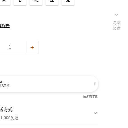
M
L
XL
2L
3L
清除
穿報告
紀錄
AI
找尺寸
送方式
1,000免運