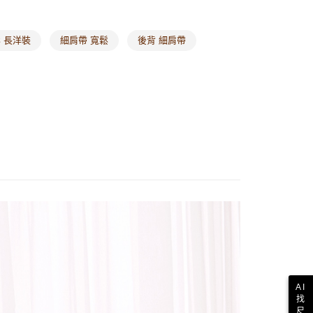
 長洋裝
細肩帶 寬鬆
後背 細肩帶
AI
找
尺