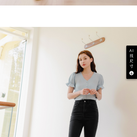
AI
找
尺
寸