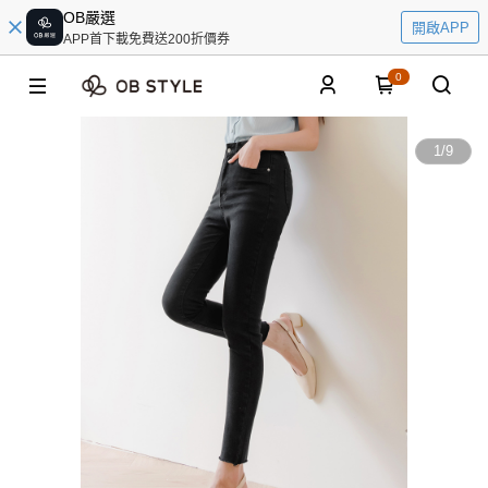
OB嚴選
開啟APP
APP首下載免費送200折價券
0
1
/
9