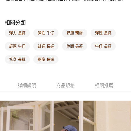
付款後門市自取
每筆NT$60，滿NT$1,000(含以上)免運費
海外配送-港/澳/新/馬/泰國專屬
查看運費
相關分類
海外配送-其他亞洲地區
查看運費
彈力 長褲
彈性 牛仔
舒適 親膚
彈性 長褲
海外配送-歐美地區
查看運費
舒適 牛仔
舒適 長褲
休閒 長褲
牛仔 長褲
修身 長褲
顯瘦 長褲
詳細說明
商品規格
相關推薦