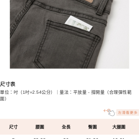
尺寸表
單位：吋（1吋=2.54公分）｜量法：平放量 - 撐開量（合理彈性範
圍）
尺寸
腰圍
全長
臀圍
大腿圍