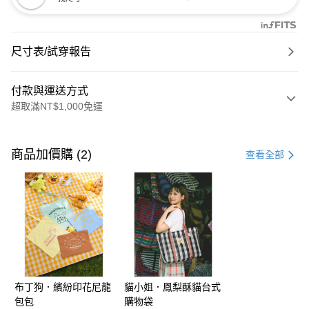
尺寸表/試穿報告
付款與運送方式
超取滿NT$1,000免運
付款方式
信用卡一次付款
商品加價購 (2)
查看全部
購物金
超商取貨付款
LINE Pay
街口支付
布丁狗．繽紛印花尼龍
貓小姐．鳳梨酥貓台式
運送方式
包包
購物袋