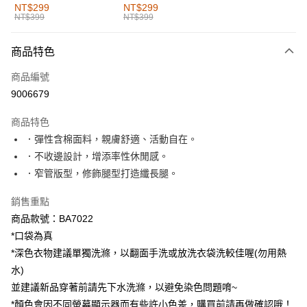
全家取貨付款
NT$299
NT$299
NT$399
NT$399
每筆NT$60，滿NT$1,000(含以上)免運費
付款後全家取貨
商品特色
每筆NT$60，滿NT$1,000(含以上)免運費
商品編號
萊爾富取貨付款
9006679
每筆NT$60，滿NT$1,000(含以上)免運費
商品特色
付款後萊爾富取貨
．彈性含棉面料，親膚舒適、活動自在。
每筆NT$60，滿NT$1,000(含以上)免運費
．不收邊設計，增添率性休閒感。
．窄管版型，修飾腿型打造纖長腿。
7-11取貨付款
每筆NT$60，滿NT$1,000(含以上)免運費
銷售重點
商品款號：BA7022
付款後7-11取貨
*口袋為真
每筆NT$60，滿NT$1,000(含以上)免運費
*深色衣物建議單獨洗滌，以翻面手洗或放洗衣袋洗較佳喔(勿用熱
宅配
水)
每筆NT$120，滿NT$1,000(含以上)免運費
並建議新品穿著前請先下水洗滌，以避免染色問題唷~
*顏色會因不同螢幕顯示器而有些許小色差，購買前請再做確認哦！