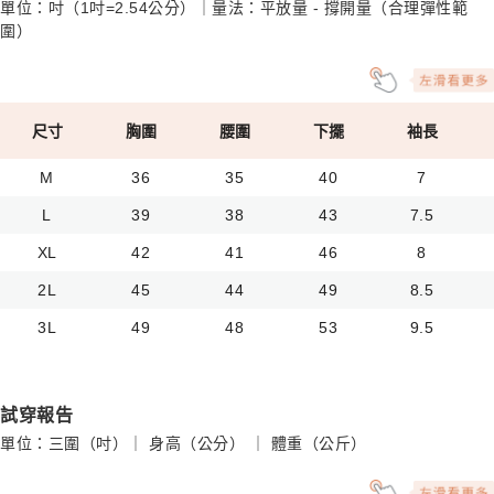
單位：吋（1吋=2.54公分）｜量法：平放量 - 撐開量（合理彈性範
圍）
尺寸
胸圍
腰圍
下擺
袖長
M
36
35
40
7
L
39
38
43
7.5
XL
42
41
46
8
2L
45
44
49
8.5
3L
49
48
53
9.5
試穿報告
單位：三圍（吋）｜ 身高（公分） ｜ 體重（公斤）