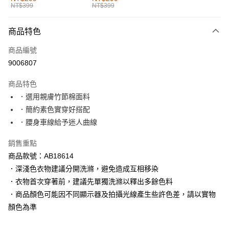
NT$399
NT$399
每筆NT$60，滿NT$1,000(含以上)免運費
付款後全家取貨
商品特色
每筆NT$60，滿NT$1,000(含以上)免運費
商品編號
萊爾富取貨付款
9006807
每筆NT$60，滿NT$1,000(含以上)免運費
商品特色
付款後萊爾富取貨
．選用親膚竹節棉面料
每筆NT$60，滿NT$1,000(含以上)免運費
．簡約素色實穿好搭配
．腰身車線給予迷人曲線
7-11取貨付款
每筆NT$60，滿NT$1,000(含以上)免運費
銷售重點
商品款號：AB18614
付款後7-11取貨
．深淺色衣物建議分開洗滌，避免造成互相移染
每筆NT$60，滿NT$1,000(含以上)免運費
．衣物首次穿著前，建議先單獨洗滌以釋出多餘色料
宅配
．商品顏色可能因不同顯示器及拍攝光線產生些許色差，請以實物
每筆NT$120，滿NT$1,000(含以上)免運費
顏色為準
付款後門市自取