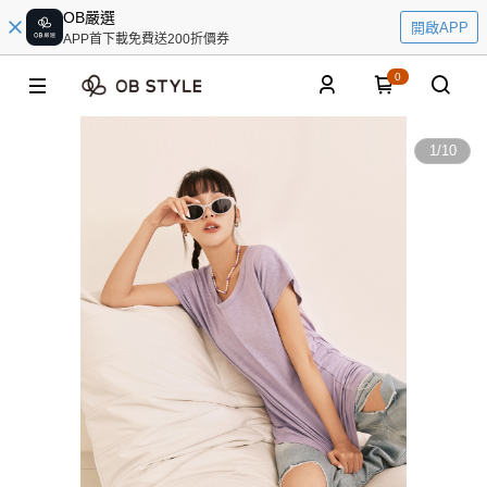
OB嚴選
開啟APP
APP首下載免費送200折價券
0
1
/
10