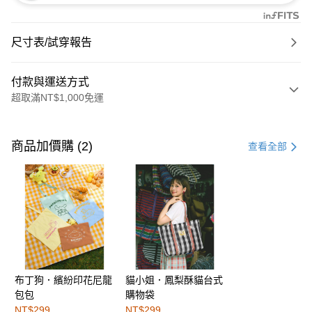
尺寸表/試穿報告
付款與運送方式
超取滿NT$1,000免運
付款方式
信用卡一次付款
商品加價購 (2)
查看全部
購物金
超商取貨付款
LINE Pay
街口支付
布丁狗．繽紛印花尼龍
貓小姐．鳳梨酥貓台式
運送方式
包包
購物袋
全家取貨付款
NT$299
NT$299