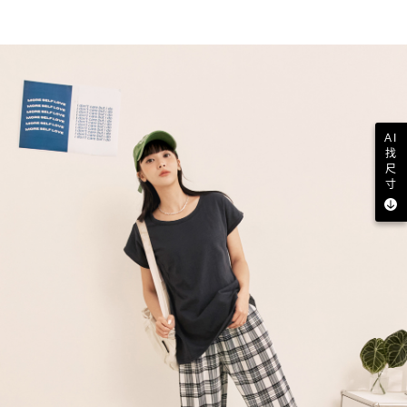
AI
找
尺
寸