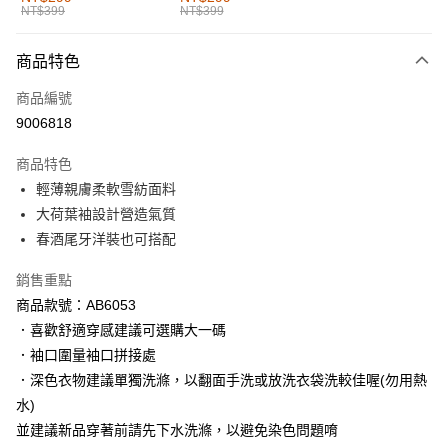
NT$399
NT$399
每筆NT$60，滿NT$1,000(含以上)免運費
付款後全家取貨
商品特色
每筆NT$60，滿NT$1,000(含以上)免運費
商品編號
萊爾富取貨付款
9006818
每筆NT$60，滿NT$1,000(含以上)免運費
商品特色
付款後萊爾富取貨
輕薄親膚柔軟雪紡面料
每筆NT$60，滿NT$1,000(含以上)免運費
大荷葉袖設計營造氣質
春酒尾牙洋裝也可搭配
7-11取貨付款
每筆NT$60，滿NT$1,000(含以上)免運費
銷售重點
商品款號：AB6053
付款後7-11取貨
．喜歡舒適穿感建議可選購大一碼
每筆NT$60，滿NT$1,000(含以上)免運費
．袖口圍量袖口拼接處
宅配
．深色衣物建議單獨洗滌，以翻面手洗或放洗衣袋洗較佳喔(勿用熱
每筆NT$120，滿NT$1,000(含以上)免運費
水)
並建議新品穿著前請先下水洗滌，以避免染色問題唷
付款後門市自取