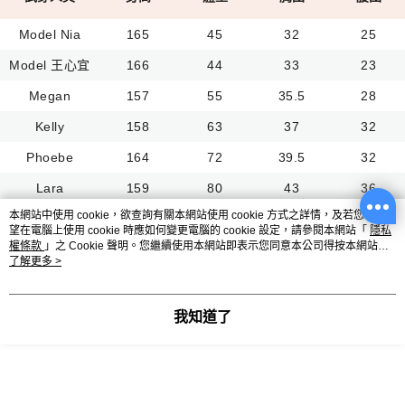
Model Nia
165
45
32
25
Model 王心宜
166
44
33
23
Megan
157
55
35.5
28
Kelly
158
63
37
32
Phoebe
164
72
39.5
32
Lara
159
80
43
36
本網站中使用 cookie，欲查詢有關本網站使用 cookie 方式之詳情，及若您不希
Venus
169
100
46
38
望在電腦上使用 cookie 時應如何變更電腦的 cookie 設定，請參閱本網站「
隱私
權條款
」之 Cookie 聲明。您繼續使用本網站即表示您同意本公司得按本網站使
用條款之 Cookie 聲明使用 cookie。
了解更多 >
搭配商品
我知道了