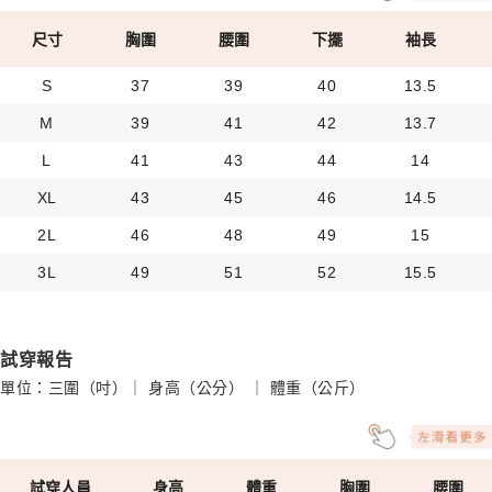
尺寸
胸圍
腰圍
下擺
袖長
S
37
39
40
13.5
M
39
41
42
13.7
L
41
43
44
14
XL
43
45
46
14.5
2L
46
48
49
15
3L
49
51
52
15.5
試穿報告
單位：三圍（吋）｜ 身高（公分） ｜ 體重（公斤）
試穿人員
身高
體重
胸圍
腰圍