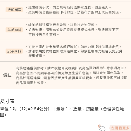
尺寸表
單位：吋（1吋=2.54公分）｜量法：平放量 - 撐開量（合理彈性範
圍）