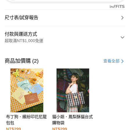
尺寸表/試穿報告
付款與運送方式
超取滿NT$1,000免運
付款方式
信用卡一次付款
商品加價購 (2)
查看全部
購物金
超商取貨付款
LINE Pay
街口支付
布丁狗．繽紛印花尼龍
貓小姐．鳳梨酥貓台式
運送方式
包包
購物袋
全家取貨付款
NT$299
NT$299