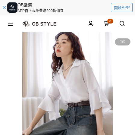
OB嚴選
開啟APP
APP首下載免費送200折價券
0
1
/
9