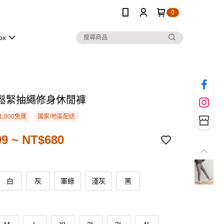
0
ox
鬆緊抽繩修身休閒褲
1,000免運
國家/地區配送
9 ~ NT$680
白
灰
軍綠
淺灰
黑