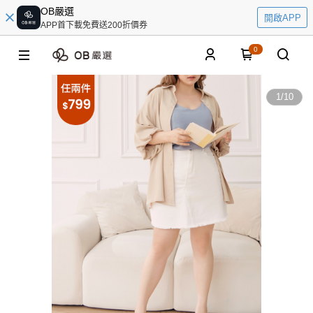
OB嚴選
開啟APP
APP首下載免費送200折價券
0
1
/
10