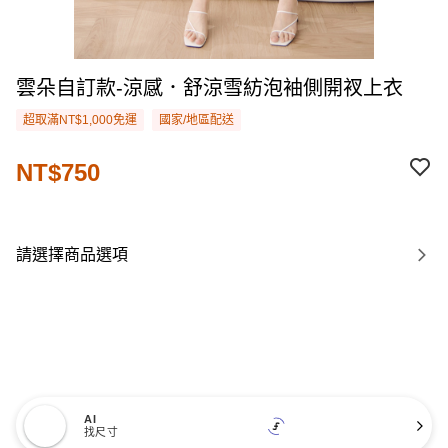
雲朵自訂款-涼感．舒涼雪紡泡袖側開衩上衣
超取滿NT$1,000免運
國家/地區配送
NT$750
請選擇商品選項
AI
找尺寸