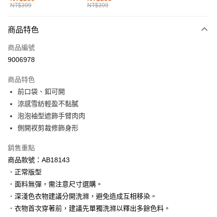
NT$399
NT$399
每筆NT$60，滿NT$1,000(含以上)免運費
付款後全家取貨
商品特色
每筆NT$60，滿NT$1,000(含以上)免運費
商品編號
萊爾富取貨付款
9006978
每筆NT$60，滿NT$1,000(含以上)免運費
商品特色
付款後萊爾富取貨
前口袋、釦可開
每筆NT$60，滿NT$1,000(含以上)免運費
涼感雪紡輕盈不黏膩
泡泡袖型遮飾手臂肉肉
7-11取貨付款
側開衩剪裁修飾身形
每筆NT$60，滿NT$1,000(含以上)免運費
銷售重點
付款後7-11取貨
商品款號：AB18143
每筆NT$60，滿NT$1,000(含以上)免運費
．正常版型
宅配
．面料無彈，需注意尺寸選購。
每筆NT$120，滿NT$1,000(含以上)免運費
．深淺色衣物建議分開洗滌，避免造成互相移染。
．衣物首次穿著前，建議先單獨洗滌以釋出多餘色料。
付款後門市自取