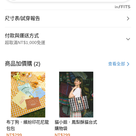
尺寸表/試穿報告
付款與運送方式
超取滿NT$1,000免運
付款方式
信用卡一次付款
商品加價購 (2)
查看全部
購物金
超商取貨付款
LINE Pay
街口支付
布丁狗．繽紛印花尼龍
貓小姐．鳳梨酥貓台式
運送方式
包包
購物袋
全家取貨付款
NT$299
NT$299