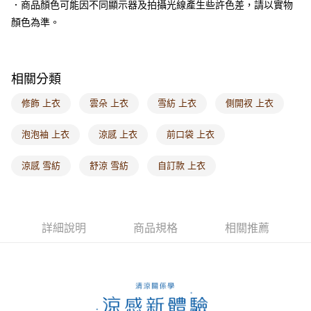
．商品顏色可能因不同顯示器及拍攝光線產生些許色差，請以實物
每筆NT$60，滿NT$1,000(含以上)免運費
顏色為準。
海外配送-港/澳/新/馬/泰國專屬
查看運費
海外配送-其他亞洲地區
查看運費
相關分類
海外配送-歐美地區
查看運費
修飾 上衣
雲朵 上衣
雪紡 上衣
側開衩 上衣
泡泡袖 上衣
涼感 上衣
前口袋 上衣
涼感 雪紡
舒涼 雪紡
自訂款 上衣
詳細說明
商品規格
相關推薦