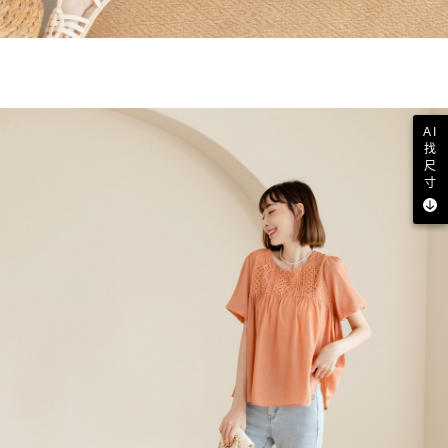
AI
找
尺
寸