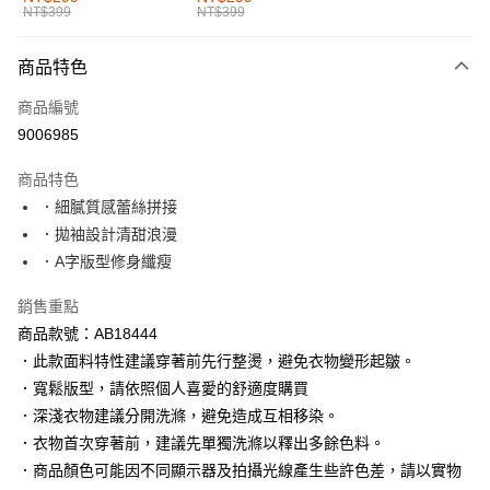
NT$399
NT$399
每筆NT$60，滿NT$1,000(含以上)免運費
付款後全家取貨
商品特色
每筆NT$60，滿NT$1,000(含以上)免運費
商品編號
萊爾富取貨付款
9006985
每筆NT$60，滿NT$1,000(含以上)免運費
商品特色
付款後萊爾富取貨
．細膩質感蕾絲拼接
每筆NT$60，滿NT$1,000(含以上)免運費
．拋袖設計清甜浪漫
．A字版型修身纖瘦
7-11取貨付款
每筆NT$60，滿NT$1,000(含以上)免運費
銷售重點
商品款號：AB18444
付款後7-11取貨
．此款面料特性建議穿著前先行整燙，避免衣物變形起皺。
每筆NT$60，滿NT$1,000(含以上)免運費
．寬鬆版型，請依照個人喜愛的舒適度購買
宅配
．深淺衣物建議分開洗滌，避免造成互相移染。
每筆NT$120，滿NT$1,000(含以上)免運費
．衣物首次穿著前，建議先單獨洗滌以釋出多餘色料。
．商品顏色可能因不同顯示器及拍攝光線產生些許色差，請以實物
付款後門市自取