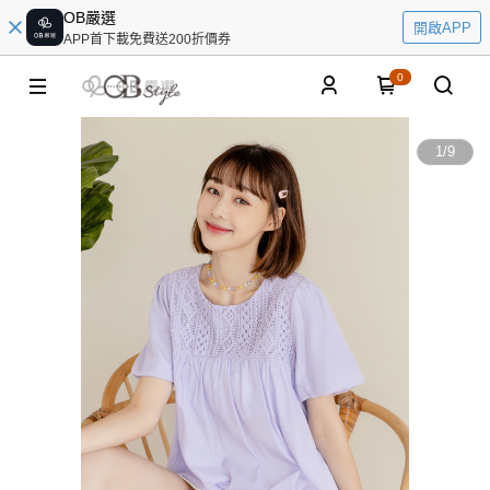
OB嚴選
開啟APP
APP首下載免費送200折價券
0
1
/
9