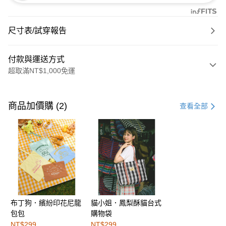
尺寸表/試穿報告
付款與運送方式
超取滿NT$1,000免運
付款方式
信用卡一次付款
商品加價購 (2)
查看全部
購物金
超商取貨付款
LINE Pay
街口支付
布丁狗．繽紛印花尼龍
貓小姐．鳳梨酥貓台式
運送方式
包包
購物袋
全家取貨付款
NT$299
NT$299