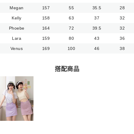
Megan
157
55
35.5
28
Kelly
158
63
37
32
Phoebe
164
72
39.5
32
Lara
159
80
43
36
Venus
169
100
46
38
搭配商品