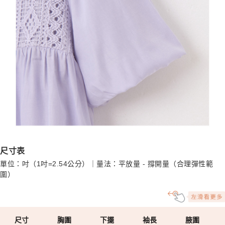
尺寸表
單位：吋（1吋=2.54公分）｜量法：平放量 - 撐開量（合理彈性範
圍）
尺寸
胸圍
下擺
袖長
腋圍