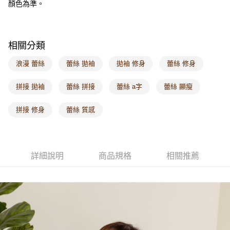
顏色為準。
每筆NT$60，滿NT$1,000(含以上)免運費
海外配送-港/澳/新/馬/泰國專屬
查看運費
相關分類
海外配送-其他亞洲地區
查看運費
浪漫 蕾絲
蕾絲 拋袖
拋袖 修身
蕾絲 修身
海外配送-歐美地區
查看運費
拼接 拋袖
蕾絲 拼接
蕾絲 a字
蕾絲 顯瘦
拼接 修身
蕾絲 質感
詳細說明
商品規格
相關推薦