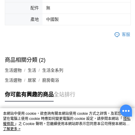
配件
無
產地
中國製
客服
商品相關分類 (2)
生活選物
生活
生活全系列
生活選物
居家
廚房衛浴
你可能有興趣的商品
全站排行
本網站中使用 cookie，欲查詢有關本網站使用 cookie 方式之詳情，及若您不希
熱門標籤
望在電腦上使用 cookie 時應如何變更電腦的 cookie 設定，請參閱本網站「
隱私
權條款
」之 Cookie 聲明。您繼續使用本網站即表示您同意本公司得按本網站使
用條款之 Cookie 聲明使用 cookie。
了解更多 >