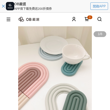
OB嚴選
開啟APP
APP首下載免費送200折價券
0
1
/
8