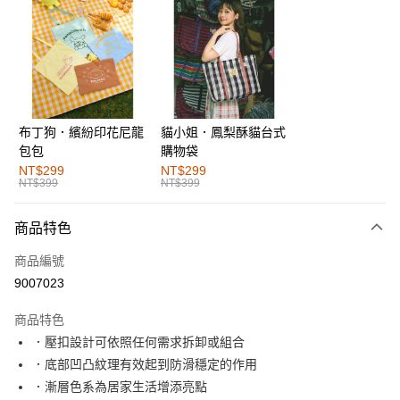
超商取貨付款
LINE Pay
街口支付
布丁狗．繽紛印花尼龍
貓小姐．鳳梨酥貓台式
運送方式
包包
購物袋
全家取貨付款
NT$299
NT$299
NT$399
NT$399
每筆NT$60，滿NT$1,000(含以上)免運費
付款後全家取貨
商品特色
每筆NT$60，滿NT$1,000(含以上)免運費
商品編號
萊爾富取貨付款
9007023
每筆NT$60，滿NT$1,000(含以上)免運費
商品特色
付款後萊爾富取貨
．壓扣設計可依照任何需求拆卸或組合
每筆NT$60，滿NT$1,000(含以上)免運費
．底部凹凸紋理有效起到防滑穩定的作用
．漸層色系為居家生活增添亮點
7-11取貨付款