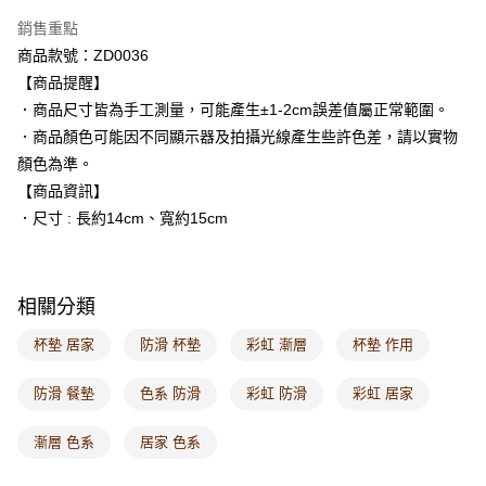
每筆NT$60，滿NT$1,000(含以上)免運費
銷售重點
商品款號：ZD0036
付款後7-11取貨
【商品提醒】
每筆NT$60，滿NT$1,000(含以上)免運費
．商品尺寸皆為手工測量，可能產生±1-2cm誤差值屬正常範圍。
宅配
．商品顏色可能因不同顯示器及拍攝光線產生些許色差，請以實物
每筆NT$120，滿NT$1,000(含以上)免運費
顏色為準。
【商品資訊】
付款後門市自取
．尺寸 : 長約14cm、寬約15cm
每筆NT$60，滿NT$1,000(含以上)免運費
海外配送-港/澳/新/馬/泰國專屬
查看運費
相關分類
海外配送-其他亞洲地區
查看運費
杯墊 居家
防滑 杯墊
彩虹 漸層
杯墊 作用
海外配送-歐美地區
查看運費
防滑 餐墊
色系 防滑
彩虹 防滑
彩虹 居家
漸層 色系
居家 色系