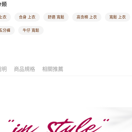
分類
上衣
合身 上衣
舒適 寬鬆
高含棉 上衣
寬鬆 上衣
 五分褲
牛仔 寬鬆
說明
商品規格
相關推薦