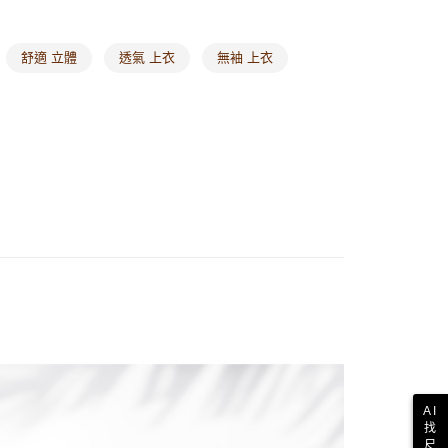
舒適 立體
透氣 上衣
無袖 上衣
AI
找
尺