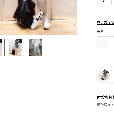
S
尺寸表/試
數量
付款與運
超取滿NT$