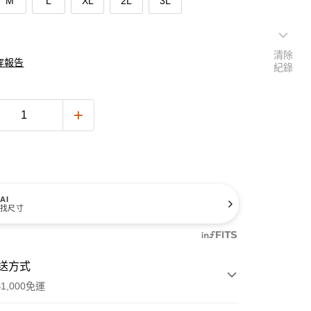
M
L
XL
2L
3L
清除
穿報告
紀錄
AI
找尺寸
送方式
1,000免運