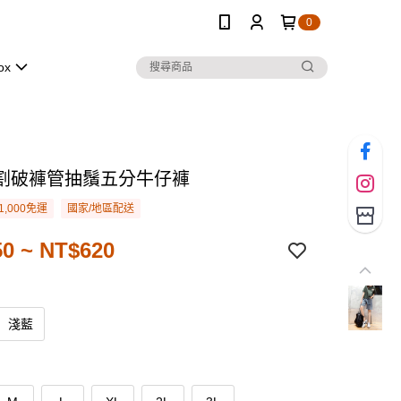
0
ox
割破褲管抽鬚五分牛仔褲
1,000免運
國家/地區配送
0 ~ NT$620
淺藍