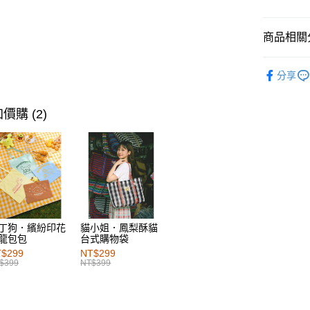
每筆NT$6
付款後萊
商品相關分
每筆NT$6
女裝
下
分享
7-11取貨
女裝
風
每筆NT$6
女裝
風
價購 (2)
付款後7-1
女裝
下
每筆NT$6
女裝
下
宅配
女裝
特
每筆NT$1
女裝
特
付款後門
每筆NT$6
丁狗．繽紛印花
貓小姐．鳳梨酥貓
龍包包
台式購物袋
海外配送-港
$299
NT$299
$399
NT$399
海外配送-
海外配送-