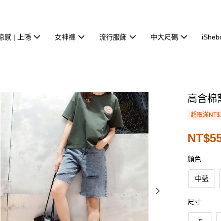
涼感 | 上隱
女神褲
流行服飾
中大尺碼
iSheb
高含棉
超取滿NT$
NT$55
顏色
中藍
尺寸