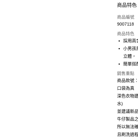
付款方式
商品特色
信用卡一
商品編號
9007118
購物金
商品特色
超商取貨
採用高
小男孩
LINE Pay
立體，
街口支付
簡單搭
銷售重點
商品款號：B
運送方式
口袋為真
全家取貨
深色衣物
每筆NT$6
水)
並建議新
付款後全
牛仔製品
每筆NT$6
所以無法
萊爾富取
且刷洗過