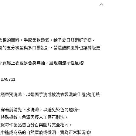
次付款
付款
含棉的面料，手感柔軟透氣，給予夏日舒適好穿搭~
風的五分褲型與多口袋設計，營造酷帥風外也讓褲版更
配寬鬆上衣或是合身無袖，展現潮流率性風格!
A5711
付款
建議單獨洗滌，以翻面手洗或放洗衣袋洗較佳喔(勿用熱
0，滿NT$1,000(含以上)免運費
品穿著前請先下水洗滌，以避免染色問題唷~
家取貨
之特殊抓紋、色澤因經人工磨石刷洗，
0，滿NT$1,000(含以上)免運費
確保每件製品皆百分百與圖片完全相同，
貨付款
程中造成商品的自然磨痕或微洞，實為正常狀況唷!