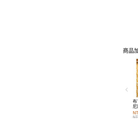
商品加
布
尼
NT
NT