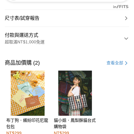
尺寸表/試穿報告
付款與運送方式
超取滿NT$1,000免運
付款方式
信用卡一次付款
商品加價購 (2)
查看全部
購物金
超商取貨付款
LINE Pay
街口支付
布丁狗．繽紛印花尼龍
貓小姐．鳳梨酥貓台式
運送方式
包包
購物袋
全家取貨付款
NT$299
NT$299