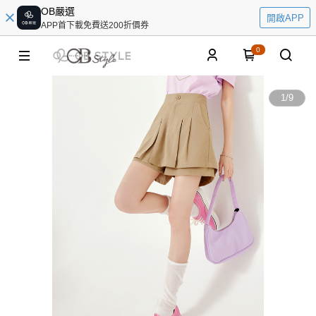
OB嚴選
開啟APP
APP首下載免費送200折價券
0
1
/
9