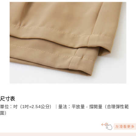
尺寸表
單位：吋（1吋=2.54公分）｜量法：平放量 - 撐開量（合理彈性範
圍）