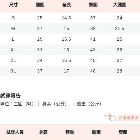
尺寸
腰圍
全長
臀圍
大腿圍
S
25
14.5
37
24
M
27
15
39
24.5
L
29
15.5
41
25
XL
31
16
43
26
2L
34
16.5
45
27
3L
37
17
48
28
試穿報告
單位：三圍（吋）｜ 身高（公分） ｜ 體重（公斤）
試穿人員
身高
體重
胸圍
腰圍