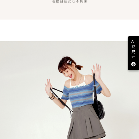
AI
找
尺
寸