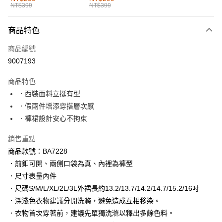
NT$399
NT$399
每筆NT$60，滿NT$1,000(含以上)免運費
付款後全家取貨
商品特色
每筆NT$60，滿NT$1,000(含以上)免運費
商品編號
萊爾富取貨付款
9007193
每筆NT$60，滿NT$1,000(含以上)免運費
商品特色
付款後萊爾富取貨
．西裝面料立挺有型
每筆NT$60，滿NT$1,000(含以上)免運費
．假兩件增添穿搭層次感
．褲裙設計安心不拘束
7-11取貨付款
每筆NT$60，滿NT$1,000(含以上)免運費
銷售重點
商品款號：BA7228
付款後7-11取貨
．前釦可開、兩側口袋為真、內裡為褲型
每筆NT$60，滿NT$1,000(含以上)免運費
．尺寸表量內件
宅配
．尺碼S/M/L/XL/2L/3L外裙長約13.2/13.7/14.2/14.7/15.2/16吋
每筆NT$120，滿NT$1,000(含以上)免運費
．深淺色衣物建議分開洗滌，避免造成互相移染。
．衣物首次穿著前，建議先單獨洗滌以釋出多餘色料。
付款後門市自取