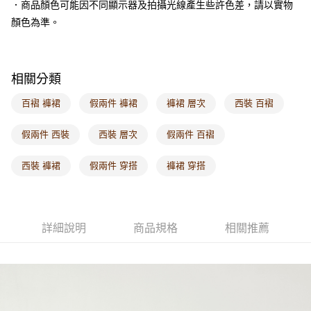
．商品顏色可能因不同顯示器及拍攝光線產生些許色差，請以實物
每筆NT$60，滿NT$1,000(含以上)免運費
顏色為準。
海外配送-港/澳/新/馬/泰國專屬
查看運費
海外配送-其他亞洲地區
查看運費
相關分類
海外配送-歐美地區
查看運費
百褶 褲裙
假兩件 褲裙
褲裙 層次
西裝 百褶
假兩件 西裝
西裝 層次
假兩件 百褶
西裝 褲裙
假兩件 穿搭
褲裙 穿搭
詳細說明
商品規格
相關推薦