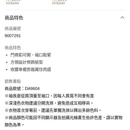
NT$399
NT$399
每筆NT$60，滿NT$1,000(含以上)免運費
付款後全家取貨
商品特色
每筆NT$60，滿NT$1,000(含以上)免運費
商品編號
萊爾富取貨付款
9007291
每筆NT$60，滿NT$1,000(含以上)免運費
商品特色
付款後萊爾富取貨
門襟釦可開、袖口鬆緊
每筆NT$60，滿NT$1,000(含以上)免運費
方領設計修飾臉型
收腰傘襬剪裁藏住肉感
7-11取貨付款
每筆NT$60，滿NT$1,000(含以上)免運費
銷售重點
商品款號：DA9604
付款後7-11取貨
※袖長是從肩頂量至袖口，因每人肩寬不同會有差
每筆NT$60，滿NT$1,000(含以上)免運費
※深淺色衣物建議分開洗滌，避免造成互相移染。
宅配
※衣物首次穿著前，建議先單獨洗滌以釋出多餘色料。
每筆NT$120，滿NT$1,000(含以上)免運費
※商品顏色可能因不同顯示器及拍攝光線產生些許色差，請以實物
顏色為準。
付款後門市自取