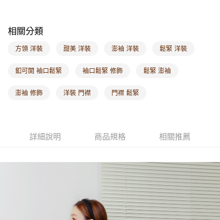
每筆NT$60，滿NT$1,000(含以上)免運費
海外配送-港/澳/新/馬/泰國專屬
查看運費
相關分類
海外配送-其他亞洲地區
查看運費
方領 洋裝
甜美 洋裝
澎袖 洋裝
鬆緊 洋裝
海外配送-歐美地區
查看運費
釦可開 袖口鬆緊
袖口鬆緊 修飾
鬆緊 澎袖
澎袖 修飾
洋裝 門襟
門襟 鬆緊
詳細說明
商品規格
相關推薦