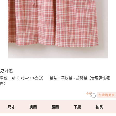
尺寸表
單位：吋（1吋=2.54公分）｜量法：平放量 - 撐開量（合理彈性範
圍）
尺寸
胸圍
腰圍
下擺
袖長