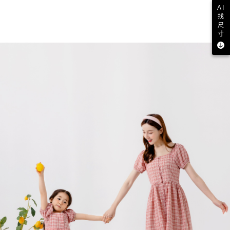
AI
找
尺
寸