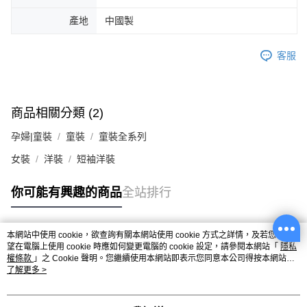
產地
中國製
客服
商品相關分類 (2)
孕婦|童裝
童裝
童裝全系列
女裝
洋裝
短袖洋裝
你可能有興趣的商品
全站排行
本網站中使用 cookie，欲查詢有關本網站使用 cookie 方式之詳情，及若您不希
熱門標籤
望在電腦上使用 cookie 時應如何變更電腦的 cookie 設定，請參閱本網站「
隱私
權條款
」之 Cookie 聲明。您繼續使用本網站即表示您同意本公司得按本網站使
用條款之 Cookie 聲明使用 cookie。
了解更多 >