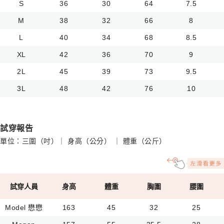
S
36
30
64
7.5
M
38
32
66
8
L
40
34
68
8.5
XL
42
36
70
9
2L
45
39
73
9.5
3L
48
42
76
10
試穿報告
單位：三圍（吋）｜ 身高（公分） ｜ 體重（公斤）
試穿人員
身高
體重
胸圍
腰圍
Model 懋懋
163
45
32
25