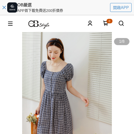
OB嚴選
開啟APP
APP首下載免費送200折價券
0
1
/
8