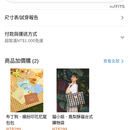
尺寸表/試穿報告
付款與運送方式
超取滿NT$1,000免運
付款方式
信用卡一次付款
商品加價購 (2)
查看全部
購物金
超商取貨付款
LINE Pay
街口支付
布丁狗．繽紛印花尼龍
貓小姐．鳳梨酥貓台式
運送方式
包包
購物袋
全家取貨付款
NT$299
NT$299