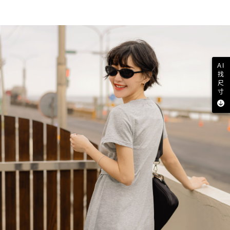
AI
找
尺
寸