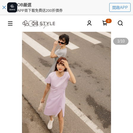
OB嚴選
開啟APP
APP首下載免費送200折價券
0
1
/
10