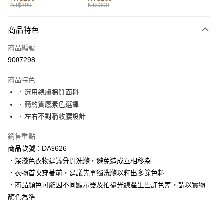
NT$399
NT$399
每筆NT$60，滿NT$1,000(含以上)免運費
付款後全家取貨
商品特色
每筆NT$60，滿NT$1,000(含以上)免運費
商品編號
萊爾富取貨付款
9007298
每筆NT$60，滿NT$1,000(含以上)免運費
商品特色
付款後萊爾富取貨
．選用親膚棉質面料
每筆NT$60，滿NT$1,000(含以上)免運費
．簡約質感素色選擇
．左右不對稱收腰設計
7-11取貨付款
每筆NT$60，滿NT$1,000(含以上)免運費
銷售重點
商品款號：DA9626
付款後7-11取貨
．深淺色衣物建議分開洗滌，避免造成互相移染
每筆NT$60，滿NT$1,000(含以上)免運費
．衣物首次穿著前，建議先單獨洗滌以釋出多餘色料
宅配
．商品顏色可能因不同顯示器及拍攝光線產生些許色差，請以實物
每筆NT$120，滿NT$1,000(含以上)免運費
顏色為準
付款後門市自取