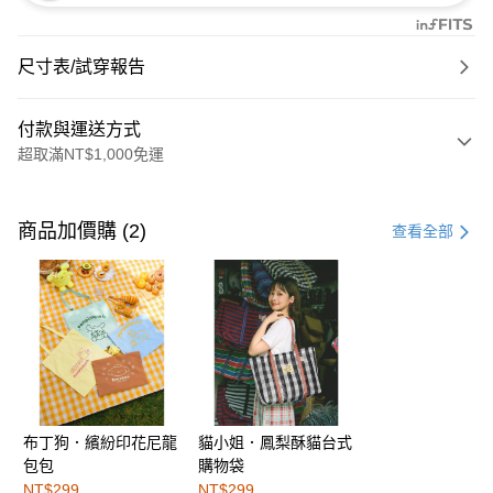
尺寸表/試穿報告
付款與運送方式
超取滿NT$1,000免運
付款方式
信用卡一次付款
商品加價購 (2)
查看全部
購物金
超商取貨付款
LINE Pay
街口支付
布丁狗．繽紛印花尼龍
貓小姐．鳳梨酥貓台式
運送方式
包包
購物袋
全家取貨付款
NT$299
NT$299