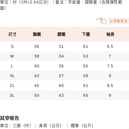
單位：吋（1吋=2.54公分）｜量法：平放量 - 撐開量（合理彈性範
圍）
尺寸
胸圍
腰圍
下擺
袖長
S
36
31
51
6.5
M
38
34
53
7
L
40
35
55
7.5
XL
43
37
58
8
2L
46
40
61
8.5
3L
50
43
65
9
試穿報告
單位：三圍（吋）｜ 身高（公分） ｜ 體重（公斤）