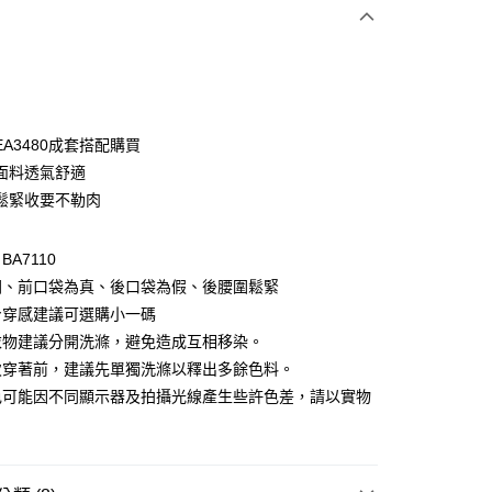
次付款
付款
A3480成套搭配購買
面料透氣舒適
鬆緊收要不勒肉
A7110
開、前口袋為真、後口袋為假、後腰圍鬆緊
身穿感建議可選購小一碼
付款
衣物建議分開洗滌，避免造成互相移染。
0，滿NT$1,000(含以上)免運費
次穿著前，建議先單獨洗滌以釋出多餘色料。
色可能因不同顯示器及拍攝光線產生些許色差，請以實物
家取貨
。
0，滿NT$1,000(含以上)免運費
貨付款