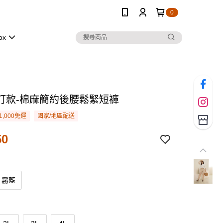
0
ox
訂款-棉麻簡約後腰鬆緊短褲
1,000免運
國家/地區配送
50
霧藍