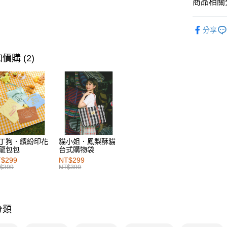
商品相關分
每筆NT$6
女裝
下
付款後萊
分享
每筆NT$6
女裝
風
女裝
風
7-11取貨
價購 (2)
每筆NT$6
女裝
下
付款後7-1
女裝
風
每筆NT$6
女裝
風
宅配
女裝
風
每筆NT$1
女裝
熱
丁狗．繽紛印花
貓小姐．鳳梨酥貓
龍包包
台式購物袋
付款後門
$299
NT$299
每筆NT$6
$399
NT$399
海外配送-港
海外配送-
分類
海外配送-