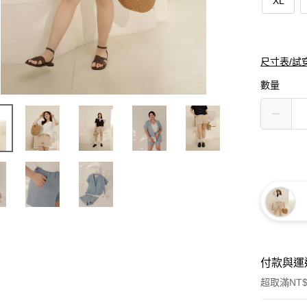
XL
尺寸表/試
數量
付款與運
超取滿NT$