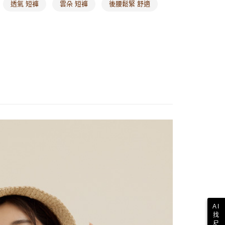
透氣 短褲
雲朵 短褲
後腰鬆緊 舒適
AI
找
尺