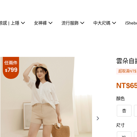
涼感 | 上隱
女神褲
流行服飾
中大尺碼
iSheb
雲朵自
超取滿NT$
NT$6
顏色
杏
尺寸