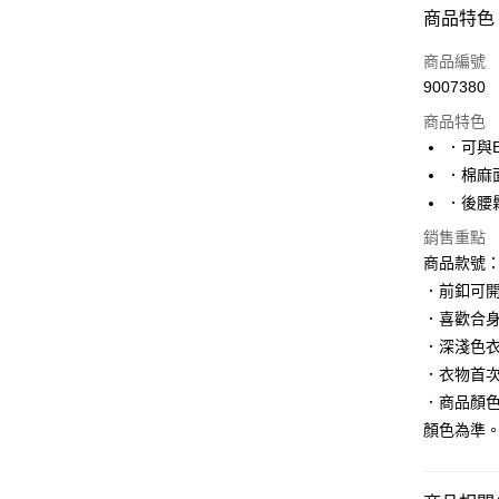
付款方式
商品特色
信用卡一
商品編號
9007380
購物金
商品特色
超商取貨
．可與E
．棉麻
LINE Pay
．後腰
街口支付
銷售重點
商品款號：B
．前釦可
運送方式
．喜歡合
全家取貨
．深淺色
每筆NT$6
．衣物首
．商品顏
付款後全
顏色為準
每筆NT$6
萊爾富取