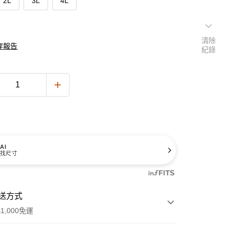
2L
3L
4L
清除
穿報告
紀錄
AI
找尺寸
送方式
1,000免運