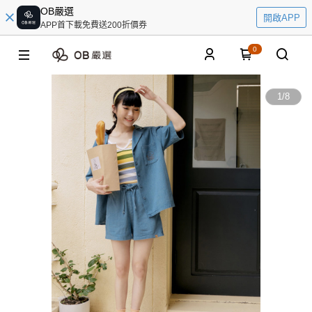
OB嚴選
開啟APP
APP首下載免費送200折價券
0
1
/
8