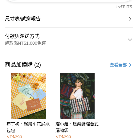
尺寸表/試穿報告
付款與運送方式
超取滿NT$1,000免運
付款方式
信用卡一次付款
商品加價購 (2)
查看全部
購物金
超商取貨付款
LINE Pay
街口支付
布丁狗．繽紛印花尼龍
貓小姐．鳳梨酥貓台式
運送方式
包包
購物袋
全家取貨付款
NT$299
NT$299