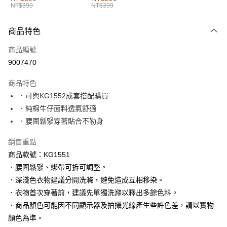
NT$399
NT$399
每筆NT$60，滿NT$1,000(含以上)免運費
付款後全家取貨
商品特色
每筆NT$60，滿NT$1,000(含以上)免運費
商品編號
萊爾富取貨付款
9007470
每筆NT$60，滿NT$1,000(含以上)免運費
商品特色
付款後萊爾富取貨
．可與KG1552成套搭配購買
每筆NT$60，滿NT$1,000(含以上)免運費
．純棉牛仔面料透氣舒適
．腰圍鬆緊穿著貼合不勒身
7-11取貨付款
每筆NT$60，滿NT$1,000(含以上)免運費
銷售重點
商品款號：KG1551
付款後7-11取貨
．腰圍鬆緊、綁帶可拆可調整。
每筆NT$60，滿NT$1,000(含以上)免運費
．深淺色衣物建議分開洗滌，避免造成互相移染。
宅配
．衣物首次穿著前，建議先單獨洗滌以釋出多餘色料。
每筆NT$120，滿NT$1,000(含以上)免運費
．商品顏色可能因不同顯示器及拍攝光線產生些許色差，請以實物
顏色為準。
付款後門市自取