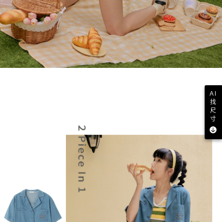
AI
找
尺
寸