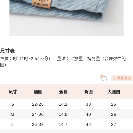
尺寸表
單位：吋（1吋=2.54公分）｜量法：平放量 - 撐開量（合理彈性範
圍）
尺寸
腰圍
全長
臀圍
大腿圍
S
22-28
14.2
38
25
M
24-30
14.5
40
26
L
26-32
14.7
42
27