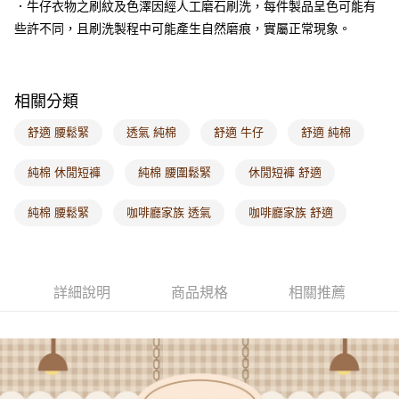
．牛仔衣物之刷紋及色澤因經人工磨石刷洗，每件製品呈色可能有
每筆NT$60，滿NT$1,000(含以上)免運費
些許不同，且刷洗製程中可能產生自然磨痕，實屬正常現象。
海外配送-港/澳/新/馬/泰國專屬
查看運費
海外配送-其他亞洲地區
查看運費
相關分類
海外配送-歐美地區
查看運費
舒適 腰鬆緊
透氣 純棉
舒適 牛仔
舒適 純棉
純棉 休閒短褲
純棉 腰圍鬆緊
休閒短褲 舒適
純棉 腰鬆緊
咖啡廳家族 透氣
咖啡廳家族 舒適
詳細說明
商品規格
相關推薦