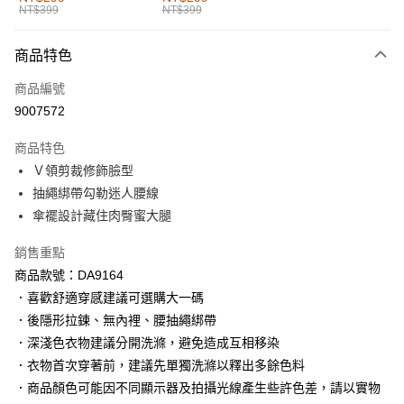
NT$399
NT$399
每筆NT$60，滿NT$1,000(含以上)免運費
付款後全家取貨
商品特色
每筆NT$60，滿NT$1,000(含以上)免運費
商品編號
萊爾富取貨付款
9007572
每筆NT$60，滿NT$1,000(含以上)免運費
商品特色
付款後萊爾富取貨
Ｖ領剪裁修飾臉型
每筆NT$60，滿NT$1,000(含以上)免運費
抽繩綁帶勾勒迷人腰線
傘襬設計藏住肉臀蜜大腿
7-11取貨付款
每筆NT$60，滿NT$1,000(含以上)免運費
銷售重點
商品款號：DA9164
付款後7-11取貨
．喜歡舒適穿感建議可選購大一碼
每筆NT$60，滿NT$1,000(含以上)免運費
．後隱形拉鍊、無內裡、腰抽繩綁帶
宅配
．深淺色衣物建議分開洗滌，避免造成互相移染
每筆NT$120，滿NT$1,000(含以上)免運費
．衣物首次穿著前，建議先單獨洗滌以釋出多餘色料
．商品顏色可能因不同顯示器及拍攝光線產生些許色差，請以實物
付款後門市自取