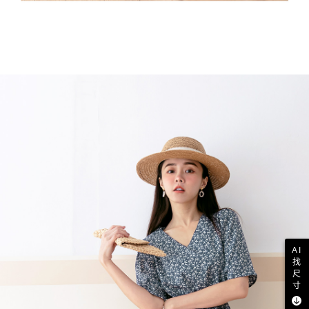
AI
找
尺
寸