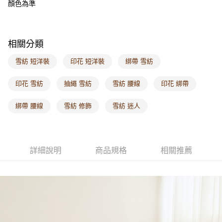
顏色為準
每筆NT$60，滿NT$1,000(含以上)免運費
海外配送-港/澳/新/馬/泰國專屬
查看運費
相關分類
海外配送-其他亞洲地區
查看運費
雪紡 短洋裝
印花 短洋裝
綁帶 雪紡
海外配送-歐美地區
查看運費
印花 雪紡
抽繩 雪紡
雪紡 腰線
印花 綁帶
綁帶 腰線
雪紡 修飾
雪紡 迷人
詳細說明
商品規格
相關推薦