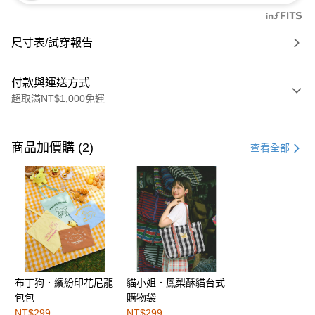
尺寸表/試穿報告
付款與運送方式
超取滿NT$1,000免運
付款方式
信用卡一次付款
商品加價購 (2)
查看全部
購物金
超商取貨付款
LINE Pay
街口支付
布丁狗．繽紛印花尼龍
貓小姐．鳳梨酥貓台式
運送方式
包包
購物袋
全家取貨付款
NT$299
NT$299