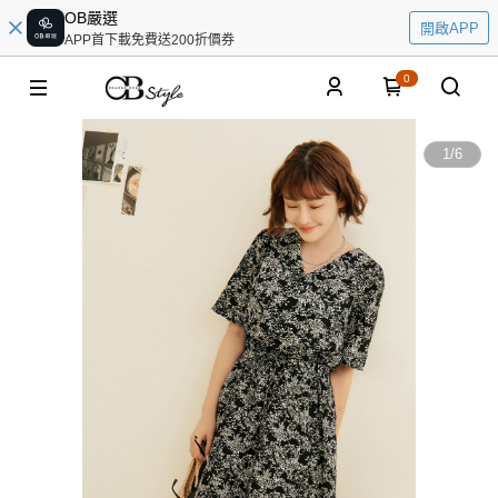
OB嚴選
開啟APP
APP首下載免費送200折價券
0
1
/
6