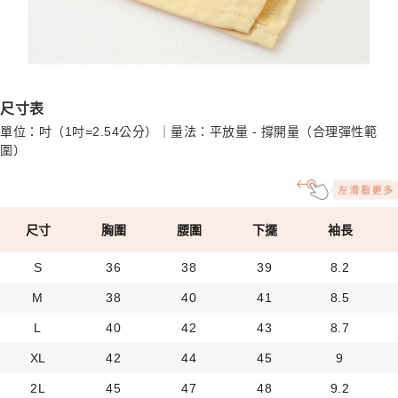
尺寸表
單位：吋（1吋=2.54公分）｜量法：平放量 - 撐開量（合理彈性範
圍）
尺寸
胸圍
腰圍
下擺
袖長
S
36
38
39
8.2
M
38
40
41
8.5
L
40
42
43
8.7
XL
42
44
45
9
2L
45
47
48
9.2