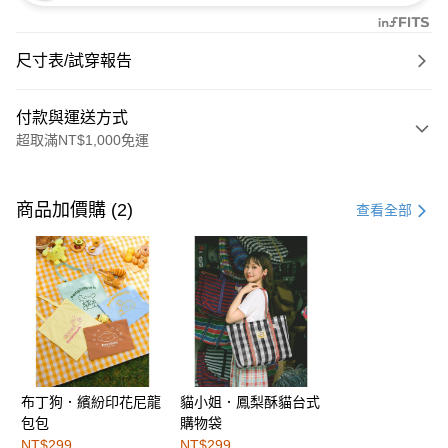
尺寸表/試穿報告
付款與運送方式
超取滿NT$1,000免運
付款方式
信用卡一次付款
商品加價購 (2)
查看全部
購物金
超商取貨付款
LINE Pay
街口支付
布丁狗．繽紛印花尼龍
貓小姐．鳳梨酥貓台式
運送方式
包包
購物袋
全家取貨付款
NT$299
NT$299