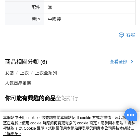
配件
無
產地
中國製
客服
商品相關分類 (6)
查看全部
女裝
上衣
上衣全系列
人氣商品推薦
你可能有興趣的商品
全站排行
本網站中使用 cookie，欲查詢有關本網站使用 cookie 方式之詳情，及若您不希
熱門標籤
望在電腦上使用 cookie 時應如何變更電腦的 cookie 設定，請參閱本網站「
隱私
權條款
」之 Cookie 聲明。您繼續使用本網站即表示您同意本公司得按本網站使
用條款之 Cookie 聲明使用 cookie。
了解更多 >