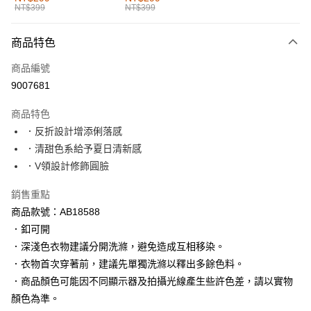
NT$399
NT$399
每筆NT$60，滿NT$1,000(含以上)免運費
付款後全家取貨
商品特色
每筆NT$60，滿NT$1,000(含以上)免運費
商品編號
萊爾富取貨付款
9007681
每筆NT$60，滿NT$1,000(含以上)免運費
商品特色
付款後萊爾富取貨
．反折設計增添俐落感
每筆NT$60，滿NT$1,000(含以上)免運費
．清甜色系給予夏日清新感
．V領設計修飾圓臉
7-11取貨付款
每筆NT$60，滿NT$1,000(含以上)免運費
銷售重點
商品款號：AB18588
付款後7-11取貨
．釦可開
每筆NT$60，滿NT$1,000(含以上)免運費
．深淺色衣物建議分開洗滌，避免造成互相移染。
宅配
．衣物首次穿著前，建議先單獨洗滌以釋出多餘色料。
每筆NT$120，滿NT$1,000(含以上)免運費
．商品顏色可能因不同顯示器及拍攝光線產生些許色差，請以實物
顏色為準。
付款後門市自取