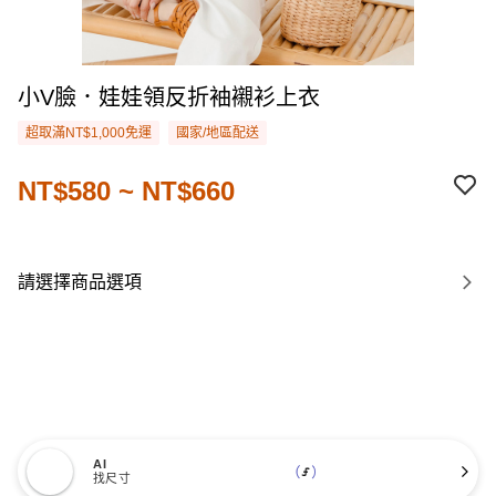
小V臉．娃娃領反折袖襯衫上衣
超取滿NT$1,000免運
國家/地區配送
NT$580 ~ NT$660
請選擇商品選項
AI
找尺寸