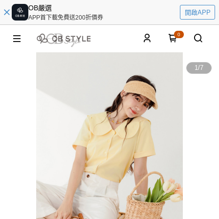
OB嚴選
開啟APP
APP首下載免費送200折價券
0
1
/
7