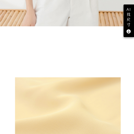
AI
找
尺
寸