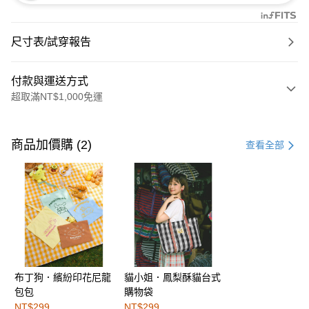
尺寸表/試穿報告
付款與運送方式
超取滿NT$1,000免運
付款方式
信用卡一次付款
商品加價購 (2)
查看全部
購物金
超商取貨付款
LINE Pay
街口支付
布丁狗．繽紛印花尼龍
貓小姐．鳳梨酥貓台式
運送方式
包包
購物袋
全家取貨付款
NT$299
NT$299