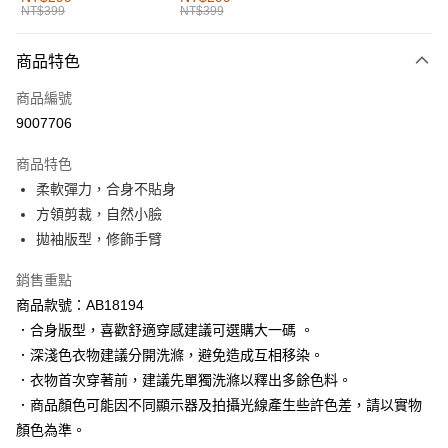
NT$399
NT$399
每筆NT$60，滿NT$1,000(含以上)免運費
付款後全家取貨
商品特色
每筆NT$60，滿NT$1,000(含以上)免運費
商品編號
萊爾富取貨付款
9007706
每筆NT$60，滿NT$1,000(含以上)免運費
商品特色
付款後萊爾富取貨
柔軟彈力，合身不貼身
每筆NT$60，滿NT$1,000(含以上)免運費
方領剪裁，自然小臉
拋袖版型，修飾手臂
7-11取貨付款
每筆NT$60，滿NT$1,000(含以上)免運費
銷售重點
商品款號：AB18194
付款後7-11取貨
．合身版型，喜歡舒適穿感建議可選購大一碼 。
每筆NT$60，滿NT$1,000(含以上)免運費
．深淺色衣物建議分開洗滌，避免造成互相移染。
宅配
．衣物首次穿著前，建議先單獨洗滌以釋出多餘色料。
每筆NT$120，滿NT$1,000(含以上)免運費
．商品顏色可能因不同顯示器及拍攝光線產生些許色差，請以實物
顏色為準。
付款後門市自取