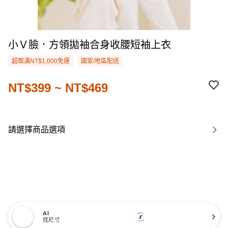
小Ｖ臉．方領拋袖合身收腰短袖上衣
超取滿NT$1,000免運
國家/地區配送
NT$399 ~ NT$469
請選擇商品選項
AI
找尺寸