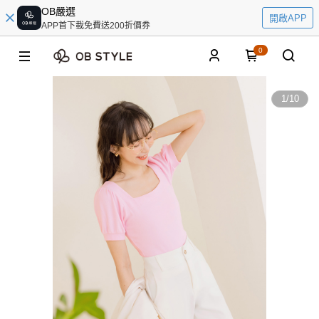
OB嚴選
開啟APP
APP首下載免費送200折價券
0
1
/
10