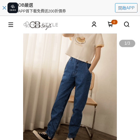
OB嚴選
開啟APP
APP首下載免費送200折價券
0
1
/
3