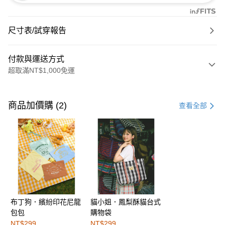
尺寸表/試穿報告
付款與運送方式
超取滿NT$1,000免運
付款方式
信用卡一次付款
商品加價購 (2)
查看全部
購物金
超商取貨付款
LINE Pay
街口支付
布丁狗．繽紛印花尼龍
貓小姐．鳳梨酥貓台式
運送方式
包包
購物袋
全家取貨付款
NT$299
NT$299