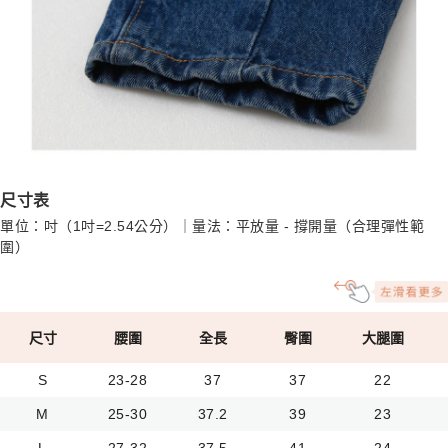
尺寸表
單位：吋（1吋=2.54公分）｜量法：平放量 - 撐開量（合理彈性範
圍）
尺寸
腰圍
全長
臀圍
大腿圍
S
23-28
37
37
22
M
25-30
37.2
39
23
L
27-32
37.5
41
24