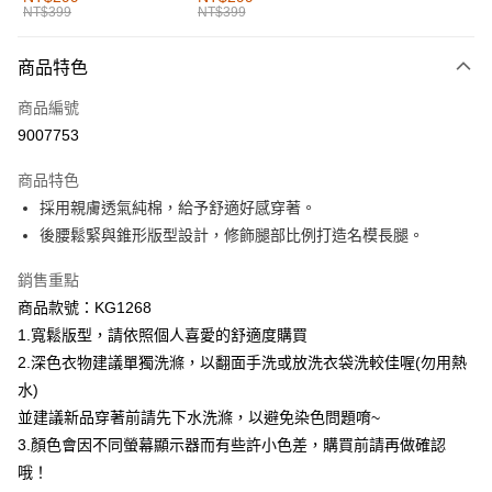
NT$399
NT$399
每筆NT$60，滿NT$1,000(含以上)免運費
付款後全家取貨
商品特色
每筆NT$60，滿NT$1,000(含以上)免運費
商品編號
萊爾富取貨付款
9007753
每筆NT$60，滿NT$1,000(含以上)免運費
商品特色
付款後萊爾富取貨
採用親膚透氣純棉，給予舒適好感穿著。
每筆NT$60，滿NT$1,000(含以上)免運費
後腰鬆緊與錐形版型設計，修飾腿部比例打造名模長腿。
7-11取貨付款
銷售重點
每筆NT$60，滿NT$1,000(含以上)免運費
商品款號：KG1268
1.寬鬆版型，請依照個人喜愛的舒適度購買
付款後7-11取貨
2.深色衣物建議單獨洗滌，以翻面手洗或放洗衣袋洗較佳喔(勿用熱
每筆NT$60，滿NT$1,000(含以上)免運費
水)
宅配
並建議新品穿著前請先下水洗滌，以避免染色問題唷~
每筆NT$120，滿NT$1,000(含以上)免運費
3.顏色會因不同螢幕顯示器而有些許小色差，購買前請再做確認
哦！
付款後門市自取