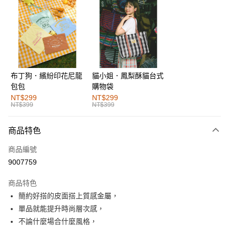
超商取貨付款
LINE Pay
街口支付
布丁狗．繽紛印花尼龍
貓小姐．鳳梨酥貓台式
運送方式
包包
購物袋
全家取貨付款
NT$299
NT$299
NT$399
NT$399
每筆NT$60，滿NT$1,000(含以上)免運費
付款後全家取貨
商品特色
每筆NT$60，滿NT$1,000(含以上)免運費
商品編號
萊爾富取貨付款
9007759
每筆NT$60，滿NT$1,000(含以上)免運費
商品特色
付款後萊爾富取貨
簡約好搭的皮面搭上質感金屬，
每筆NT$60，滿NT$1,000(含以上)免運費
單品就能提升時尚層次感，
不論什麼場合什麼風格，
7-11取貨付款