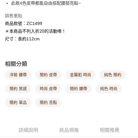
此款4色皮帶都能自由搭配腰部亮點~
每筆NT$60，滿NT$1,000(含以上)免運費
銷售重點
付款後7-11取貨
商品款號：ZC1499
每筆NT$60，滿NT$1,000(含以上)免運費
＊本商品不列入折20的活動唷！
宅配
尺寸：長約112cm
每筆NT$120，滿NT$1,000(含以上)免運費
付款後門市自取
相關分類
每筆NT$60，滿NT$1,000(含以上)免運費
洋裝 腰帶
簡約 皮帶
金屬釦 時尚
純色 簡約
海外配送-港/澳/新/馬/泰國專屬
查看運費
海外配送-其他亞洲地區
查看運費
簡約 質感
時尚 皮帶
簡約 腰帶
純色 時尚
海外配送-歐美地區
查看運費
簡約 單品
簡約 亮點
詳細說明
商品規格
相關推薦