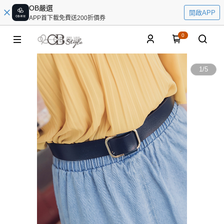
OB嚴選
開啟APP
APP首下載免費送200折價券
0
1
/
5