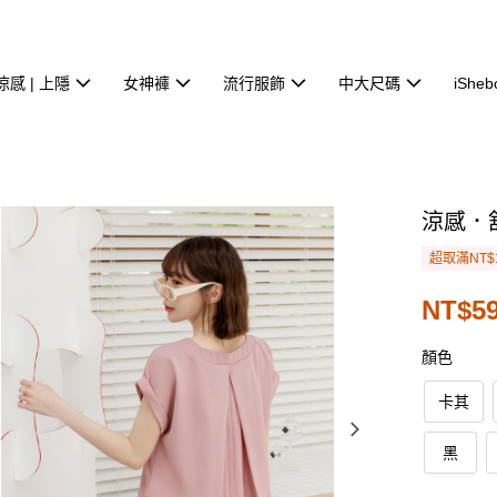
涼感 | 上隱
女神褲
流行服飾
中大尺碼
iSheb
涼感．
超取滿NT$
NT$59
顏色
卡其
黑