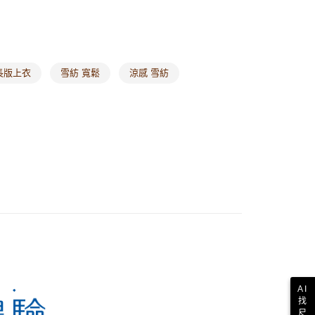
其他亞洲地區
查看運費
歐美地區
查看運費
長版上衣
雪紡 寬鬆
涼感 雪紡
AI
找
尺