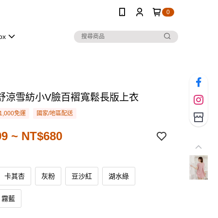
0
ox
舒涼雪紡小V臉百褶寬鬆長版上衣
1,000免運
國家/地區配送
9 ~ NT$680
卡其杏
灰粉
豆沙紅
湖水綠
霧藍