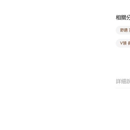
相關
舒適 
V領 
詳細