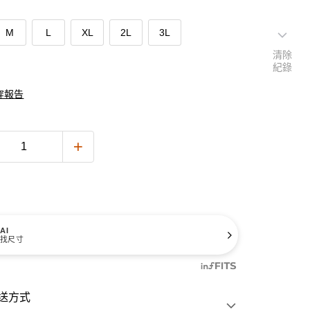
M
L
XL
2L
3L
清除
紀錄
穿報告
AI
找尺寸
送方式