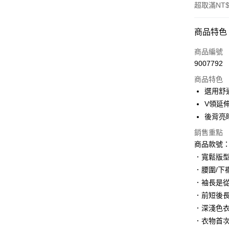
超取滿NT$
付款方式
商品特色
信用卡一
商品編號
9007792
購物金
商品特色
超商取貨
選用舒
V領延
LINE Pay
後背亮
街口支付
銷售重點
商品款號：A
．寬鬆版
運送方式
．腰圍/下
全家取貨
．袖長是
每筆NT$6
．前短後
．深淺色
付款後全
．衣物首
每筆NT$6