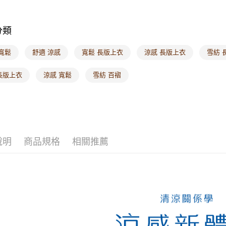
海外配送-
海外配送-
分類
寬鬆
舒適 涼感
寬鬆 長版上衣
涼感 長版上衣
雪紡 
長版上衣
涼感 寬鬆
雪紡 百褶
說明
商品規格
相關推薦