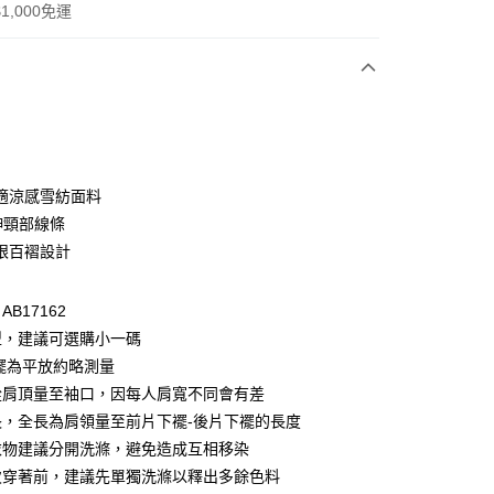
1,000免運
次付款
付款
適涼感雪紡面料
伸頸部線條
眼百褶設計
B17162
型，建議可選購小一碼
襬為平放約略測量
付款
從肩頂量至袖口，因每人肩寬不同會有差
0，滿NT$1,000(含以上)免運費
長，全長為肩領量至前片下襬-後片下襬的長度
衣物建議分開洗滌，避免造成互相移染
家取貨
次穿著前，建議先單獨洗滌以釋出多餘色料
0，滿NT$1,000(含以上)免運費