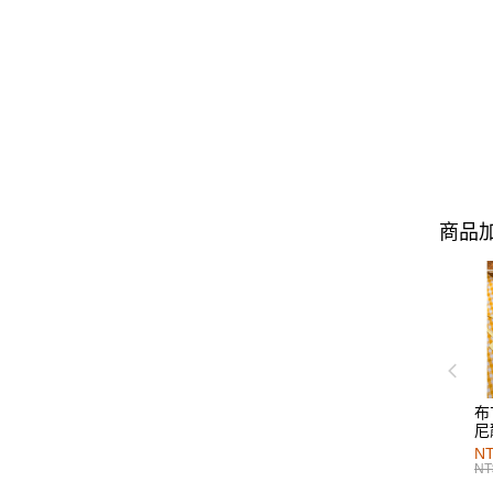
商品加
布
尼
NT
NT