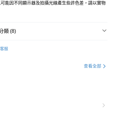
色可能因不同顯示器及拍攝光線產生些許色差，請以實物
貨付款
0，滿NT$1,000(含以上)免運費
爾富取貨
類 (8)
0，滿NT$1,000(含以上)免運費
衣
上衣全系列
客服
付款
衣
短袖
0，滿NT$1,000(含以上)免運費
衣
雪紡上衣
查看全部
1取貨
衣
長版上衣
0，滿NT$1,000(含以上)免運費
別企劃
涼感衣
涼感上衣
別企劃
館長精選
20，滿NT$1,000(含以上)免運費
銷商品
回購必收
市自取
別企劃
OL系列
上班必備雪紡上衣
0，滿NT$1,000(含以上)免運費
/澳/新/馬/泰國專屬
查看運費