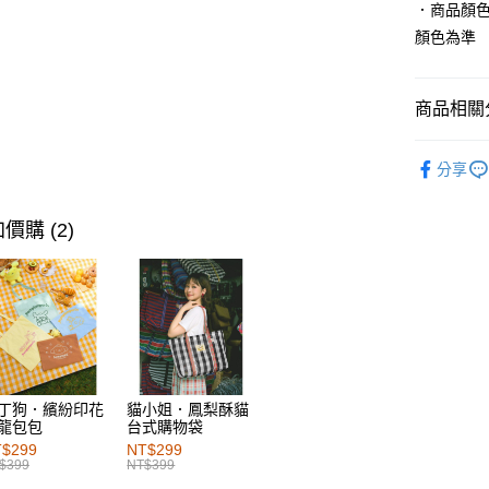
．商品顏
萊爾富取
顏色為準
每筆NT$6
付款後萊
商品相關分
每筆NT$6
女裝
上
分享
7-11取貨
女裝
上
每筆NT$6
女裝
上
價購 (2)
付款後7-1
女裝
上
每筆NT$6
女裝
特
宅配
女裝
特
每筆NT$1
女裝
熱
付款後門
女裝
特
每筆NT$6
丁狗．繽紛印花
貓小姐．鳳梨酥貓
龍包包
台式購物袋
海外配送-港
$299
NT$299
$399
NT$399