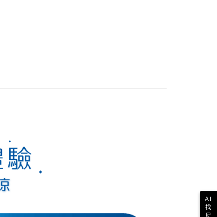
AI
找
尺