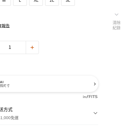
M
L
XL
2L
3L
清除
穿報告
紀錄
AI
找尺寸
送方式
1,000免運