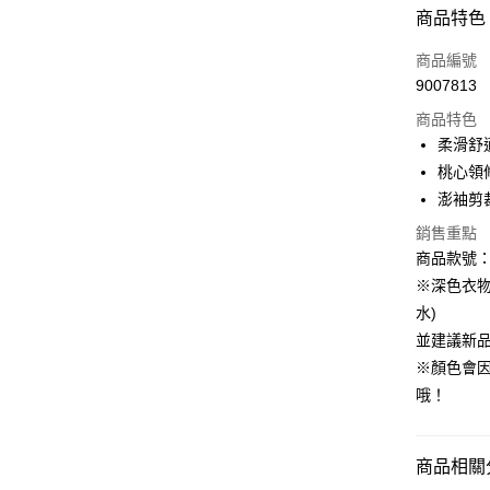
付款方式
商品特色
信用卡一
商品編號
9007813
購物金
商品特色
超商取貨
柔滑舒
桃心領
LINE Pay
澎袖剪
街口支付
銷售重點
商品款號：A
※深色衣
運送方式
水)
全家取貨
並建議新
每筆NT$6
※顏色會
哦！
付款後全
每筆NT$6
商品相關分
萊爾富取