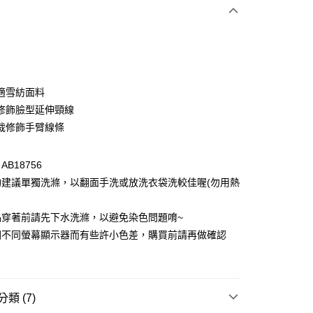
次付款
付款
適雪紡面料
修飾臉型延伸頸線
裁修飾手臂線條
B18756
物建議單獨洗滌，以翻面手洗或放洗衣袋洗較佳喔(勿用熱
付款
品穿著前請先下水洗滌，以避免染色問題唷~
0，滿NT$1,000(含以上)免運費
因不同螢幕顯示器而有些許小色差，購買前請再做確認
家取貨
0，滿NT$1,000(含以上)免運費
類 (7)
貨付款