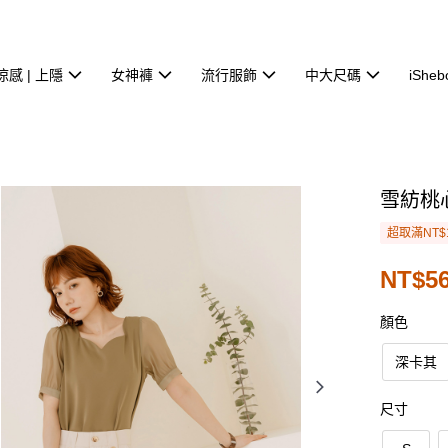
涼感 | 上隱
女神褲
流行服飾
中大尺碼
iSheb
雪紡桃
超取滿NT$
NT$56
顏色
深卡其
尺寸