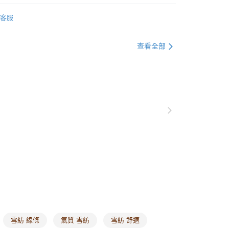
0，滿NT$1,000(含以上)免運費
衣
上衣全系列
客服
爾富取貨
推薦
0，滿NT$1,000(含以上)免運費
衣
短袖
查看全部
付款
衣
雪紡上衣
0，滿NT$1,000(含以上)免運費
格支線
質感輕熟
質感輕熟上衣
1取貨
格支線
質感輕熟
質感輕熟全系列
0，滿NT$1,000(含以上)免運費
別企劃
OL系列
不易皺好整理系列
20，滿NT$1,000(含以上)免運費
市自取
0，滿NT$1,000(含以上)免運費
/澳/新/馬/泰國專屬
查看運費
其他亞洲地區
查看運費
雪紡 線條
氣質 雪紡
雪紡 舒適
歐美地區
查看運費