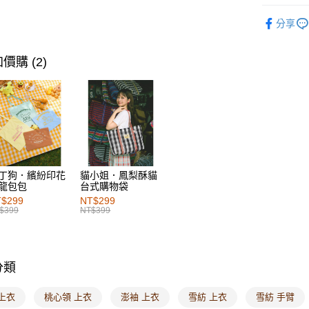
每筆NT$6
女裝
上
分享
付款後萊
人氣商品
每筆NT$6
女裝
上
價購 (2)
7-11取貨
女裝
上
每筆NT$6
女裝
風
付款後7-1
女裝
風
每筆NT$6
女裝
特
宅配
丁狗．繽紛印花
貓小姐．鳳梨酥貓
每筆NT$1
龍包包
台式購物袋
$299
NT$299
付款後門
$399
NT$399
每筆NT$6
海外配送-港
分類
海外配送-
上衣
桃心領 上衣
澎袖 上衣
雪紡 上衣
雪紡 手臂
海外配送-