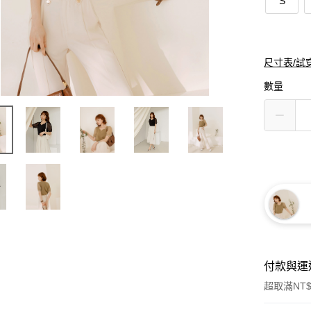
S
尺寸表/試
數量
付款與運
超取滿NT$