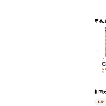
商品加
布
尼
NT
NT
相關
修飾 