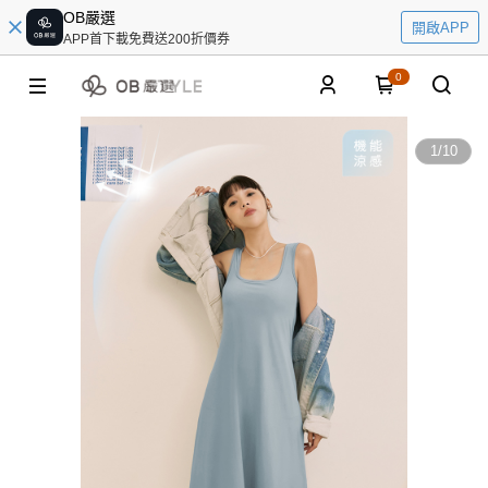
OB嚴選
開啟APP
APP首下載免費送200折價券
0
1
/
10