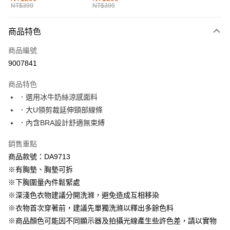
NT$399
NT$399
每筆NT$60，滿NT$1,000(含以上)免運費
付款後全家取貨
商品特色
每筆NT$60，滿NT$1,000(含以上)免運費
商品編號
萊爾富取貨付款
9007841
每筆NT$60，滿NT$1,000(含以上)免運費
商品特色
付款後萊爾富取貨
．選用冰牛奶絲涼感面料
每筆NT$60，滿NT$1,000(含以上)免運費
．大U領剪裁延伸頸部線條
．內含BRA設計舒適無束縛
7-11取貨付款
每筆NT$60，滿NT$1,000(含以上)免運費
銷售重點
商品款號：DA9713
付款後7-11取貨
※有胸墊、胸墊可拆
每筆NT$60，滿NT$1,000(含以上)免運費
※下胸圍量內件鬆緊處
宅配
※深淺色衣物建議分開洗滌，避免造成互相移染
每筆NT$120，滿NT$1,000(含以上)免運費
※衣物首次穿著前，建議先單獨洗滌以釋出多餘色料
※商品顏色可能因不同顯示器及拍攝光線產生些許色差，請以實物
付款後門市自取