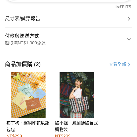
尺寸表/試穿報告
付款與運送方式
超取滿NT$1,000免運
付款方式
信用卡一次付款
商品加價購 (2)
查看全部
購物金
超商取貨付款
LINE Pay
街口支付
布丁狗．繽紛印花尼龍
貓小姐．鳳梨酥貓台式
運送方式
包包
購物袋
全家取貨付款
NT$299
NT$299