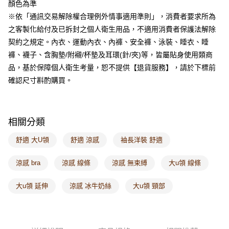
顏色為準
每筆NT$60，滿NT$1,000(含以上)免運費
※依「通訊交易解除權合理例外情事適用準則」，消費者要求所為
海外配送-港/澳/新/馬/泰國專屬
查看運費
之客製化給付及已拆封之個人衛生用品，不適用消費者保護法解除
契約之規定。內衣、運動內衣、內褲、安全褲、泳裝、睡衣、睡
海外配送-其他亞洲地區
查看運費
褲、襪子、含胸墊/附襯/杯墊及耳環(針/夾)等，皆屬貼身使用類商
海外配送-歐美地區
查看運費
品，基於保障個人衛生考量，恕不提供【退貨服務】，請於下標前
確認尺寸斟酌購買。
相關分類
舒適 大U領
舒適 涼感
袖長洋裝 舒適
涼感 bra
涼感 線條
涼感 無束縛
大u領 線條
大u領 延伸
涼感 冰牛奶絲
大u領 頸部