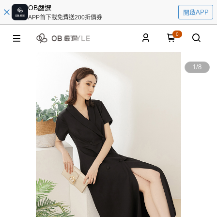
OB嚴選
開啟APP
APP首下載免費送200折價券
0
1
/
8