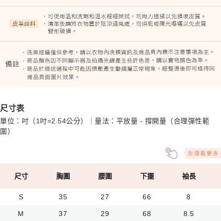
尺寸表
單位：吋（1吋=2.54公分）｜量法：平放量 - 撐開量（合理彈性範
圍）
尺寸
胸圍
腰圍
下擺
袖長
S
35
27
66
8
M
37
29
68
8.5