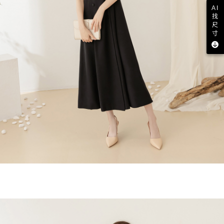
AI
找
尺
寸