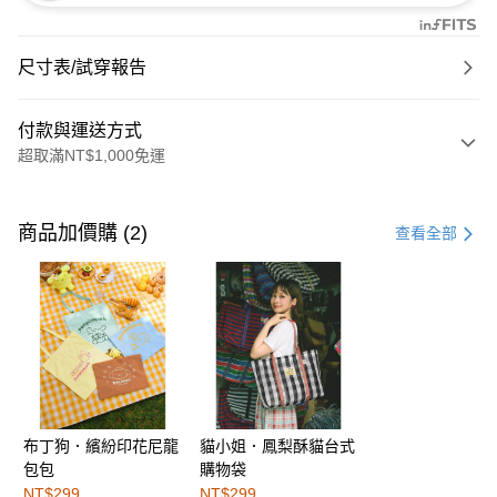
尺寸表/試穿報告
付款與運送方式
超取滿NT$1,000免運
付款方式
信用卡一次付款
商品加價購 (2)
查看全部
購物金
超商取貨付款
LINE Pay
街口支付
布丁狗．繽紛印花尼龍
貓小姐．鳳梨酥貓台式
運送方式
包包
購物袋
全家取貨付款
NT$299
NT$299