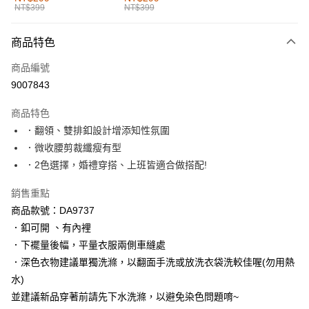
NT$399
NT$399
每筆NT$60，滿NT$1,000(含以上)免運費
付款後全家取貨
商品特色
每筆NT$60，滿NT$1,000(含以上)免運費
商品編號
萊爾富取貨付款
9007843
每筆NT$60，滿NT$1,000(含以上)免運費
商品特色
付款後萊爾富取貨
．翻領、雙排釦設計增添知性氛圍
每筆NT$60，滿NT$1,000(含以上)免運費
．微收腰剪裁纖瘦有型
．2色選擇，婚禮穿搭、上班皆適合做搭配!
7-11取貨付款
每筆NT$60，滿NT$1,000(含以上)免運費
銷售重點
商品款號：DA9737
付款後7-11取貨
．釦可開 、有內裡
每筆NT$60，滿NT$1,000(含以上)免運費
．下襬量後幅，平量衣服兩側車縫處
宅配
．深色衣物建議單獨洗滌，以翻面手洗或放洗衣袋洗較佳喔(勿用熱
每筆NT$120，滿NT$1,000(含以上)免運費
水)
並建議新品穿著前請先下水洗滌，以避免染色問題唷~
付款後門市自取