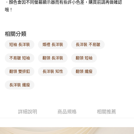
．顏色會因不同螢幕顯示器而有些許小色差，購買前請再做確認
每筆NT$60，滿NT$1,000(含以上)免運費
哦！
海外配送-港/澳/新/馬/泰國專屬
查看運費
海外配送-其他亞洲地區
查看運費
相關分類
海外配送-歐美地區
查看運費
短袖 長洋裝
婚禮 長洋裝
長洋裝 不易皺
不易皺 短袖
翻領 長洋裝
翻領 短袖
翻領 雙排釦
長洋裝 知性
翻領 纖瘦
長洋裝 纖瘦
詳細說明
商品規格
相關推薦