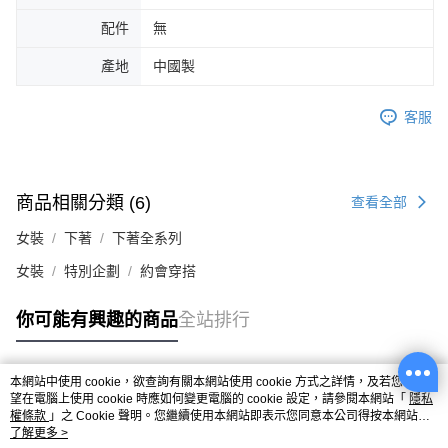
配件
無
產地
中國製
客服
商品相關分類 (6)
查看全部
女裝
下著
下著全系列
女裝
特別企劃
約會穿搭
你可能有興趣的商品
全站排行
本網站中使用 cookie，欲查詢有關本網站使用 cookie 方式之詳情，及若您不希
熱門標籤
望在電腦上使用 cookie 時應如何變更電腦的 cookie 設定，請參閱本網站「
隱私
權條款
」之 Cookie 聲明。您繼續使用本網站即表示您同意本公司得按本網站使
用條款之 Cookie 聲明使用 cookie。
了解更多 >