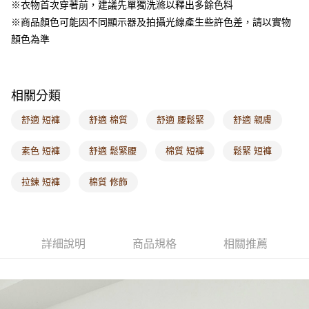
每筆NT$120，滿NT$1,000(含以上)免運費
※衣物首次穿著前，建議先單獨洗滌以釋出多餘色料
※商品顏色可能因不同顯示器及拍攝光線產生些許色差，請以實物
付款後門市自取
顏色為準
每筆NT$60，滿NT$1,000(含以上)免運費
海外配送-港/澳/新/馬/泰國專屬
查看運費
相關分類
海外配送-其他亞洲地區
查看運費
舒適 短褲
舒適 棉質
舒適 腰鬆緊
舒適 親膚
海外配送-歐美地區
查看運費
素色 短褲
舒適 鬆緊腰
棉質 短褲
鬆緊 短褲
拉鍊 短褲
棉質 修飾
詳細說明
商品規格
相關推薦