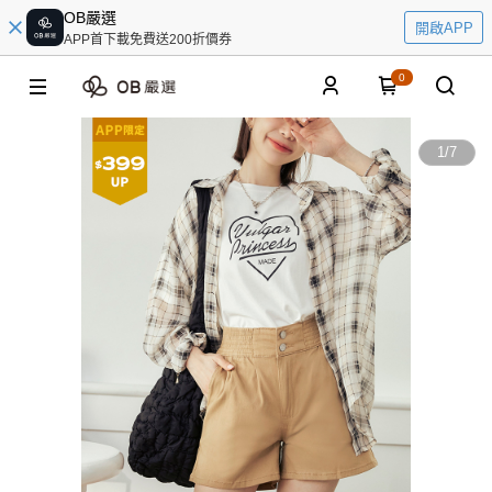
OB嚴選
開啟APP
APP首下載免費送200折價券
0
1
/
7