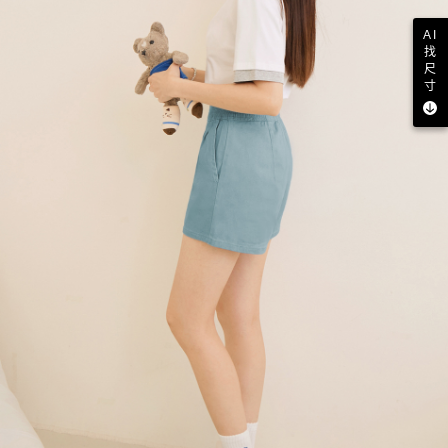
AI
找
尺
寸