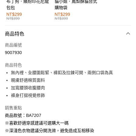
布丁狗．繽紛印花尼龍
貓小姐．鳳梨酥貓台式
運送方式
包包
購物袋
全家取貨付款
NT$299
NT$299
NT$399
NT$399
每筆NT$60，滿NT$1,000(含以上)免運費
付款後全家取貨
商品特色
每筆NT$60，滿NT$1,000(含以上)免運費
商品編號
萊爾富取貨付款
9007930
每筆NT$60，滿NT$1,000(含以上)免運費
商品特色
付款後萊爾富取貨
無內裡、全腰圍鬆緊、褲釦及拉鍊可開、兩側口袋為真
每筆NT$60，滿NT$1,000(含以上)免運費
親膚舒適棉質面料
加寬腰頭收腹腰肉
7-11取貨付款
褲身打摺視覺修飾
每筆NT$60，滿NT$1,000(含以上)免運費
銷售重點
付款後7-11取貨
商品款號：BA7207
每筆NT$60，滿NT$1,000(含以上)免運費
※喜歡舒適穿感建議可選購大一碼
宅配
※深淺色衣物建議分開洗滌，避免造成互相移染