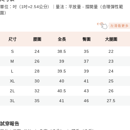
單位：吋（1吋=2.54公分）｜量法：平放量 - 撐開量（合理彈性範
圍）
尺寸
腰圍
全長
臀圍
大腿圍
S
24
38.5
35
22
M
26
39
37
23
L
28
39.5
39
24
XL
30
40
41
25
2L
32
40.5
43
26
3L
35
41
46
27.5
試穿報告