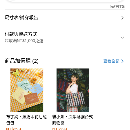
尺寸表/試穿報告
付款與運送方式
超取滿NT$1,000免運
付款方式
信用卡一次付款
商品加價購 (2)
查看全部
購物金
超商取貨付款
LINE Pay
街口支付
布丁狗．繽紛印花尼龍
貓小姐．鳳梨酥貓台式
運送方式
包包
購物袋
全家取貨付款
NT$299
NT$299