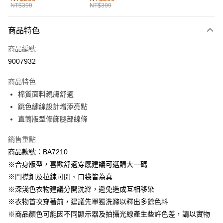
NT$399
NT$399
每筆NT$60，滿NT$1,000(含以上)免運費
付款後全家取貨
商品特色
每筆NT$60，滿NT$1,000(含以上)免運費
商品編號
萊爾富取貨付款
9007932
每筆NT$60，滿NT$1,000(含以上)免運費
商品特色
付款後萊爾富取貨
棉質面料親膚舒適
每筆NT$60，滿NT$1,000(含以上)免運費
跳色繡線設計增添亮點
直筒版型修飾腿部線條
7-11取貨付款
每筆NT$60，滿NT$1,000(含以上)免運費
銷售重點
商品款號：BA7210
付款後7-11取貨
※合身版型，喜歡舒適穿感建議可選購大一碼
每筆NT$60，滿NT$1,000(含以上)免運費
※門襟釦及拉鍊可開、口袋皆為真
宅配
※深淺色衣物建議分開洗滌，避免造成互相移染
每筆NT$120，滿NT$1,000(含以上)免運費
※衣物首次穿著前，建議先單獨洗滌以釋出多餘色料
※商品顏色可能因不同顯示器及拍攝光線產生些許色差，請以實物
付款後門市自取