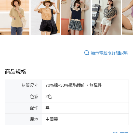
顯示電腦版詳細說明
商品規格
材質尺寸
70%棉+30%聚酯纖維，無彈性
色系
2色
配件
無
產地
中國製