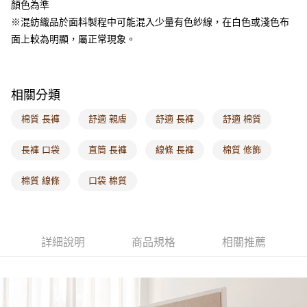
顏色為準
每筆NT$60，滿NT$1,000(含以上)免運費
※混紡織品於面料製程中可能混入少量有色紗線，在白色或淺色布
海外配送-港/澳/新/馬/泰國專屬
查看運費
面上較為明顯，屬正常現象。
海外配送-其他亞洲地區
查看運費
海外配送-歐美地區
查看運費
相關分類
棉質 長褲
舒適 親膚
舒適 長褲
舒適 棉質
長褲 口袋
直筒 長褲
線條 長褲
棉質 修飾
棉質 線條
口袋 棉質
詳細說明
商品規格
相關推薦