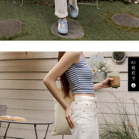
AI
找
尺
寸