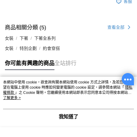
客服
商品相關分類 (5)
查看全部
女裝
下著
下著全系列
女裝
特別企劃
約會穿搭
你可能有興趣的商品
全站排行
本網站中使用 cookie，欲查詢有關本網站使用 cookie 方式之詳情，及若您不希
熱門標籤
望在電腦上使用 cookie 時應如何變更電腦的 cookie 設定，請參閱本網站「
隱私
權條款
」之 Cookie 聲明。您繼續使用本網站即表示您同意本公司得按本網站使
用條款之 Cookie 聲明使用 cookie。
了解更多 >
我知道了