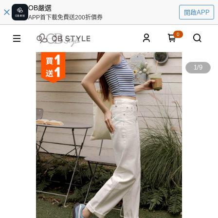
OB嚴選
開啟APP
APP首下載免費送200折價券
0
1
/
9