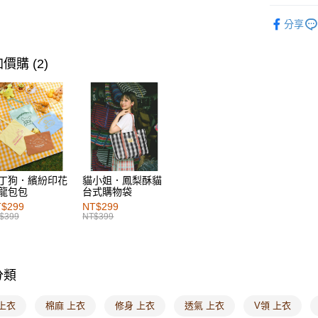
每筆NT$6
女裝
上
分享
付款後萊
女裝
特
每筆NT$6
女裝
風
價購 (2)
7-11取貨
女裝
上
每筆NT$6
女裝
風
付款後7-1
每筆NT$6
宅配
丁狗．繽紛印花
貓小姐．鳳梨酥貓
每筆NT$1
龍包包
台式購物袋
$299
NT$299
付款後門
$399
NT$399
每筆NT$6
海外配送-港
分類
海外配送-
上衣
棉麻 上衣
修身 上衣
透氣 上衣
V領 上衣
海外配送-