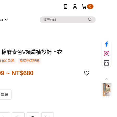
0
ox
．棉麻素色V領肩袖設計上衣
1,000免運
國家/地區配送
9 ~ NT$680
灰綠