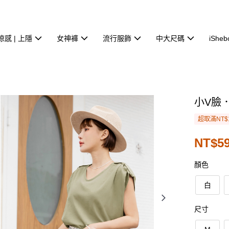
涼感 | 上隱
女神褲
流行服飾
中大尺碼
iSheb
小V臉
超取滿NT$
NT$59
顏色
白
尺寸