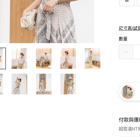
M
尺寸表/試
數量
付款與運
超取滿NT$