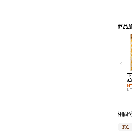
商品加
布
尼
NT
NT
相關
素色 