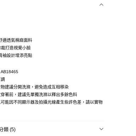
次付款
付款
舒適透氣棉麻面料
剪裁打造視覺小臉
肩袖設計增添亮點
B18465
可調
衣物建議分開洗滌，避免造成互相移染
付款
次穿著前，建議先單獨洗滌以釋出多餘色料
0，滿NT$1,000(含以上)免運費
色可能因不同顯示器及拍攝光線產生些許色差，請以實物
家取貨
0，滿NT$1,000(含以上)免運費
類 (5)
貨付款