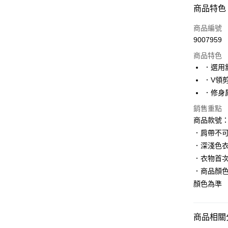
付款方式
商品特色
信用卡一
商品編號
9007959
購物金
商品特色
超商取貨
．選用
．V領
LINE Pay
．修身
街口支付
銷售重點
商品款號：A
．肩帶不
運送方式
．深淺色
全家取貨
．衣物首
每筆NT$6
．商品顏
顏色為準
付款後全
每筆NT$6
商品相關分
萊爾富取