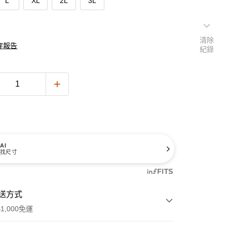
L
XL
2L
3L
清除
穿報告
紀錄
AI
找尺寸
送方式
1,000免運