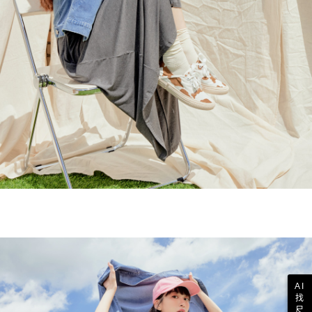
AI
找
尺