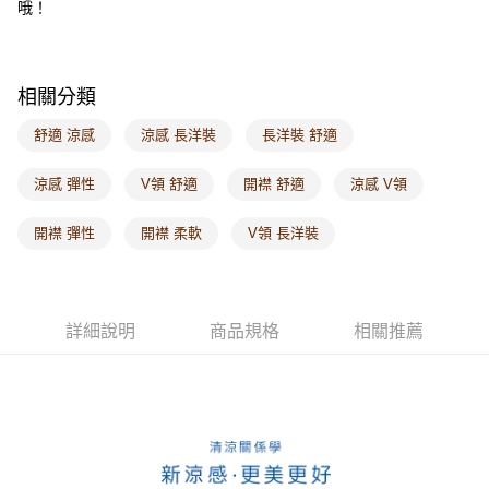
哦！
每筆NT$60，滿NT$1,000(含以上)免運費
海外配送-港/澳/新/馬/泰國專屬
查看運費
相關分類
海外配送-其他亞洲地區
查看運費
舒適 涼感
涼感 長洋裝
長洋裝 舒適
海外配送-歐美地區
查看運費
涼感 彈性
V領 舒適
開襟 舒適
涼感 V領
開襟 彈性
開襟 柔軟
V領 長洋裝
詳細說明
商品規格
相關推薦