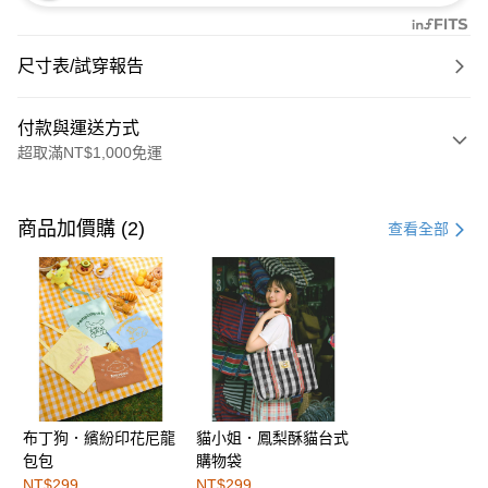
尺寸表/試穿報告
付款與運送方式
超取滿NT$1,000免運
付款方式
信用卡一次付款
商品加價購 (2)
查看全部
購物金
超商取貨付款
LINE Pay
街口支付
布丁狗．繽紛印花尼龍
貓小姐．鳳梨酥貓台式
運送方式
包包
購物袋
全家取貨付款
NT$299
NT$299