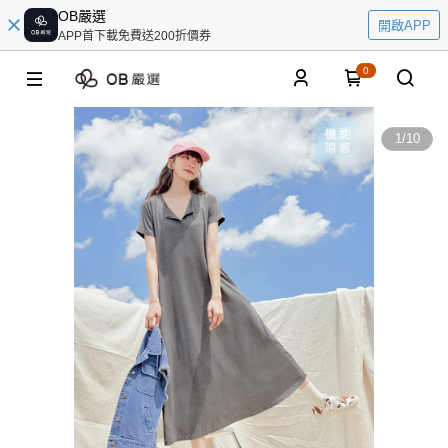
OB嚴選
開啟APP
APP首下載免費送200折價券
0
1
/
10