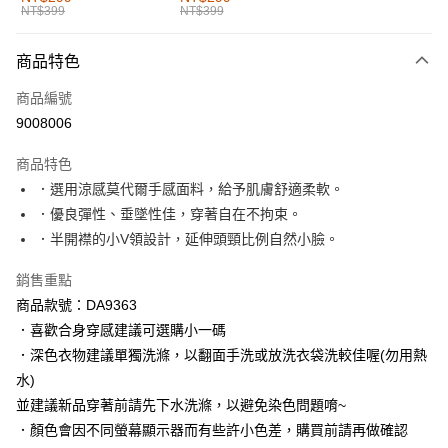
NT$399
NT$399
每筆NT$60，滿NT$1,000(含以上)免運費
付款後全家取貨
商品特色
每筆NT$60，滿NT$1,000(含以上)免運費
商品編號
萊爾富取貨付款
9008006
每筆NT$60，滿NT$1,000(含以上)免運費
商品特色
付款後萊爾富取貨
．選用涼感莫代爾手感面料，給予肌膚舒適柔軟。
每筆NT$60，滿NT$1,000(含以上)免運費
．優良彈性、垂墜性佳，穿著自在不拘束。
．半開襟的小V領設計，延伸頭頸比例自然小臉。
7-11取貨付款
每筆NT$60，滿NT$1,000(含以上)免運費
銷售重點
商品款號：DA9363
付款後7-11取貨
．喜歡合身穿感建議可選購小一碼
每筆NT$60，滿NT$1,000(含以上)免運費
．深色衣物建議單獨洗滌，以翻面手洗或放洗衣袋洗較佳喔(勿用熱
宅配
水)
每筆NT$120，滿NT$1,000(含以上)免運費
並建議新品穿著前請先下水洗滌，以避免染色問題唷~
．顏色會因不同螢幕顯示器而有些許小色差，購買前請再做確認
付款後門市自取