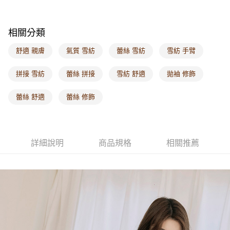
每筆NT$60，滿NT$1,000(含以上)免運費
海外配送-港/澳/新/馬/泰國專屬
查看運費
相關分類
海外配送-其他亞洲地區
查看運費
舒適 親膚
氣質 雪紡
蕾絲 雪紡
雪紡 手臂
海外配送-歐美地區
查看運費
拼接 雪紡
蕾絲 拼接
雪紡 舒適
拋袖 修飾
蕾絲 舒適
蕾絲 修飾
詳細說明
商品規格
相關推薦