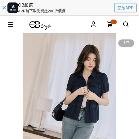
OB嚴選
開啟APP
APP首下載免費送200折價券
0
1
/
7