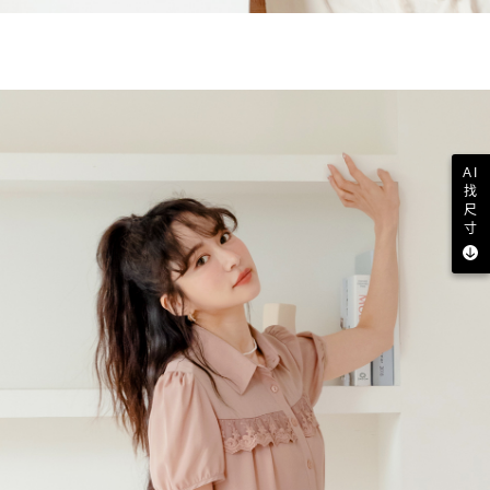
AI
找
尺
寸