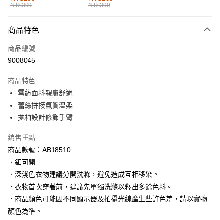
NT$399
NT$399
每筆NT$60，滿NT$1,000(含以上)免運費
付款後全家取貨
商品特色
每筆NT$60，滿NT$1,000(含以上)免運費
商品編號
萊爾富取貨付款
9008045
每筆NT$60，滿NT$1,000(含以上)免運費
商品特色
付款後萊爾富取貨
雪紡面料親膚舒適
每筆NT$60，滿NT$1,000(含以上)免運費
蕾絲拼接氣質溫柔
拋袖設計修飾手臂
7-11取貨付款
每筆NT$60，滿NT$1,000(含以上)免運費
銷售重點
商品款號：AB18510
付款後7-11取貨
．釦可開
每筆NT$60，滿NT$1,000(含以上)免運費
．深淺色衣物建議分開洗滌，避免造成互相移染。
宅配
．衣物首次穿著前，建議先單獨洗滌以釋出多餘色料。
每筆NT$120，滿NT$1,000(含以上)免運費
．商品顏色可能因不同顯示器及拍攝光線產生些許色差，請以實物
顏色為準。
付款後門市自取