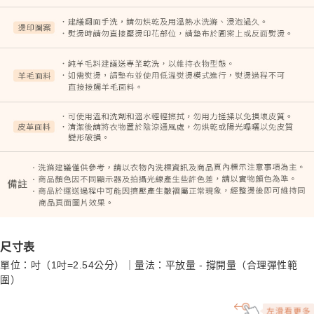
尺寸表
單位：吋（1吋=2.54公分）｜量法：平放量 - 撐開量（合理彈性範
圍）