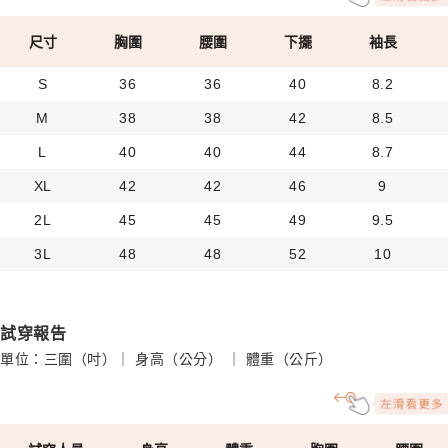
尺寸
胸圍
腰圍
下擺
袖長
S
36
36
40
8.2
M
38
38
42
8.5
L
40
40
44
8.7
XL
42
42
46
9
2L
45
45
49
9.5
3L
48
48
52
10
試穿報告
單位：三圍（吋）｜ 身高（公分） ｜ 體重（公斤）