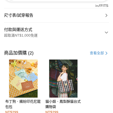
尺寸表/試穿報告
付款與運送方式
超取滿NT$1,000免運
付款方式
信用卡一次付款
商品加價購 (2)
查看全部
購物金
超商取貨付款
LINE Pay
街口支付
布丁狗．繽紛印花尼龍
貓小姐．鳳梨酥貓台式
運送方式
包包
購物袋
全家取貨付款
NT$299
NT$299