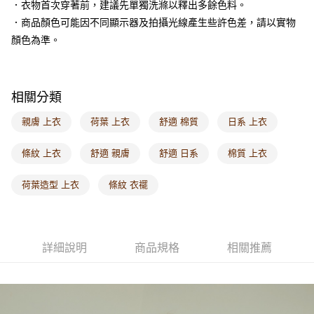
．衣物首次穿著前，建議先單獨洗滌以釋出多餘色料。
每筆NT$60，滿NT$1,000(含以上)免運費
．商品顏色可能因不同顯示器及拍攝光線產生些許色差，請以實物
海外配送-港/澳/新/馬/泰國專屬
查看運費
顏色為準。
海外配送-其他亞洲地區
查看運費
海外配送-歐美地區
查看運費
相關分類
親膚 上衣
荷葉 上衣
舒適 棉質
日系 上衣
條紋 上衣
舒適 親膚
舒適 日系
棉質 上衣
荷葉造型 上衣
條紋 衣襬
詳細說明
商品規格
相關推薦