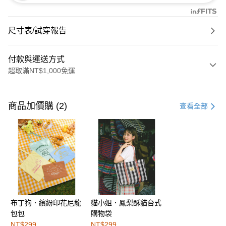
尺寸表/試穿報告
付款與運送方式
超取滿NT$1,000免運
付款方式
信用卡一次付款
商品加價購 (2)
查看全部
購物金
超商取貨付款
LINE Pay
街口支付
布丁狗．繽紛印花尼龍
貓小姐．鳳梨酥貓台式
運送方式
包包
購物袋
全家取貨付款
NT$299
NT$299