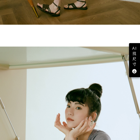
AI
找
尺
寸