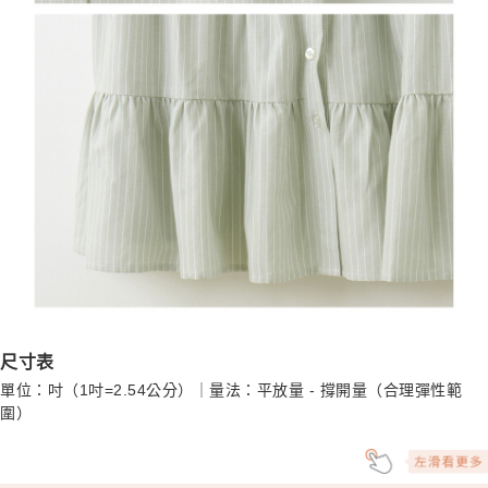
尺寸表
單位：吋（1吋=2.54公分）｜量法：平放量 - 撐開量（合理彈性範
圍）