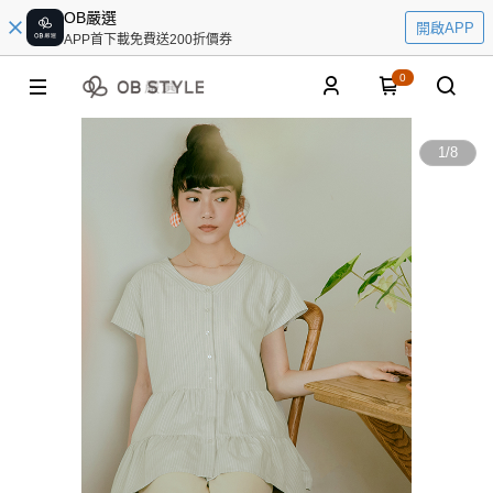
OB嚴選
開啟APP
APP首下載免費送200折價券
0
1
/
8