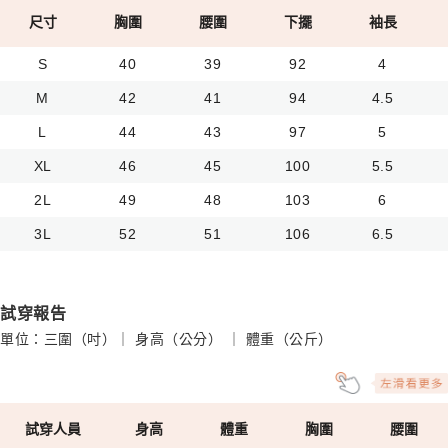
尺寸
胸圍
腰圍
下擺
袖長
S
40
39
92
4
M
42
41
94
4.5
L
44
43
97
5
XL
46
45
100
5.5
2L
49
48
103
6
3L
52
51
106
6.5
試穿報告
單位：三圍（吋）｜ 身高（公分） ｜ 體重（公斤）
試穿人員
身高
體重
胸圍
腰圍