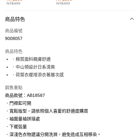
NT$399
NT$399
每筆NT$60，滿NT$1,000(含以上)免運費
付款後全家取貨
商品特色
每筆NT$60，滿NT$1,000(含以上)免運費
商品編號
萊爾富取貨付款
9008057
每筆NT$60，滿NT$1,000(含以上)免運費
商品特色
付款後萊爾富取貨
．棉質面料親膚舒適
每筆NT$60，滿NT$1,000(含以上)免運費
．中山領設計日系清爽
．荷葉衣襬增添衣著層次感
7-11取貨付款
每筆NT$60，滿NT$1,000(含以上)免運費
銷售重點
商品款號：AB18587
付款後7-11取貨
．門襟釦可開
每筆NT$60，滿NT$1,000(含以上)免運費
．寬鬆版型，請依照個人喜愛的舒適度購買
宅配
．袖圍量袖拼接處
每筆NT$120，滿NT$1,000(含以上)免運費
．下襬弧量
．深淺色衣物建議分開洗滌，避免造成互相移染。
付款後門市自取