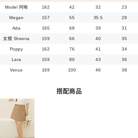
Model 阿啾
162
42
32
23
Megan
157
55
35.5
28
Ada
165
68
39
31
女模 Sheena
159
66
40
35
Poppy
162
76
41
34
Lara
159
80
43
36
Venus
169
100
46
38
搭配商品